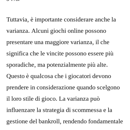
Tuttavia, è importante considerare anche la
varianza. Alcuni giochi online possono
presentare una maggiore varianza, il che
significa che le vincite possono essere più
sporadiche, ma potenzialmente più alte.
Questo è qualcosa che i giocatori devono
prendere in considerazione quando scelgono
il loro stile di gioco. La varianza può
influenzare la strategia di scommessa e la
gestione del bankroll, rendendo fondamentale