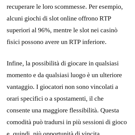
recuperare le loro scommesse. Per esempio,
alcuni giochi di slot online offrono RTP
superiori al 96%, mentre le slot nei casinò
fisici possono avere un RTP inferiore.
Infine, la possibilità di giocare in qualsiasi
momento e da qualsiasi luogo è un ulteriore
vantaggio. I giocatori non sono vincolati a
orari specifici o a spostamenti, il che
consente una maggiore flessibilità. Questa
comodità può tradursi in più sessioni di gioco
e, quindi, più opportunità di vincita.