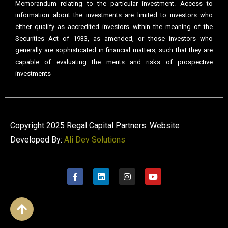
Memorandum relating to the particular investment. Access to
information about the investments are limited to investors who
either qualify as accredited investors within the meaning of the
Securities Act of 1933, as amended, or those investors who
generally are sophisticated in financial matters, such that they are
capable of evaluating the merits and risks of prospective
investments
Copyright 2025 Regal Capital Partners. Website
Developed By:
Ali Dev Solutions