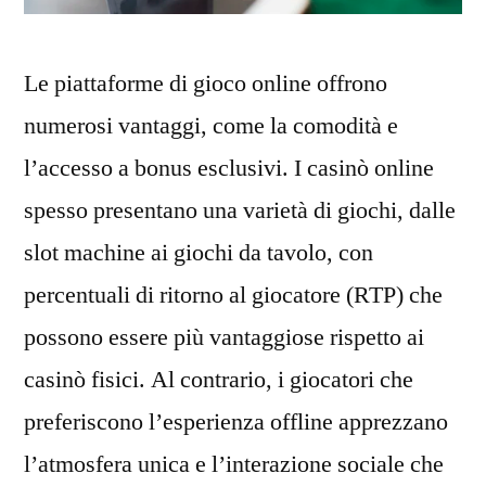
Le piattaforme di gioco online offrono
numerosi vantaggi, come la comodità e
l’accesso a bonus esclusivi. I casinò online
spesso presentano una varietà di giochi, dalle
slot machine ai giochi da tavolo, con
percentuali di ritorno al giocatore (RTP) che
possono essere più vantaggiose rispetto ai
casinò fisici. Al contrario, i giocatori che
preferiscono l’esperienza offline apprezzano
l’atmosfera unica e l’interazione sociale che