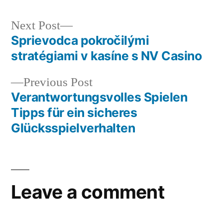
Next Post
Sprievodca pokročilými
stratégiami v kasíne s NV Casino
Previous Post
Verantwortungsvolles Spielen
Tipps für ein sicheres
Glücksspielverhalten
Leave a comment