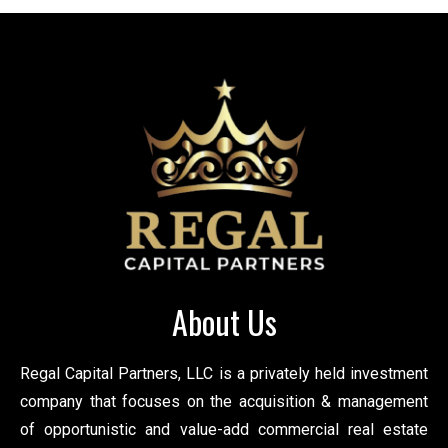
About Us
Regal Capital Partners, LLC is a privately held investment
company that focuses on the acquisition & management
of opportunistic and value-add commercial real estate