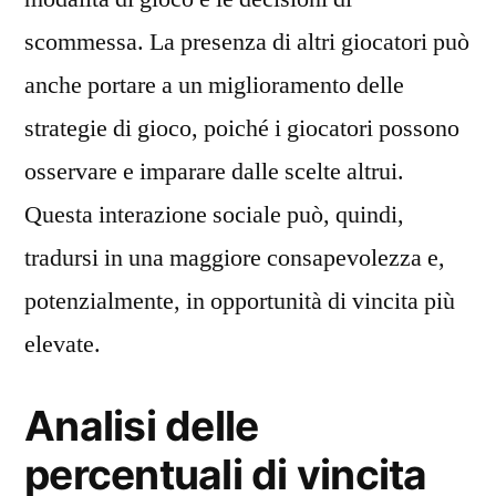
scommessa. La presenza di altri giocatori può
anche portare a un miglioramento delle
strategie di gioco, poiché i giocatori possono
osservare e imparare dalle scelte altrui.
Questa interazione sociale può, quindi,
tradursi in una maggiore consapevolezza e,
potenzialmente, in opportunità di vincita più
elevate.
Analisi delle
percentuali di vincita