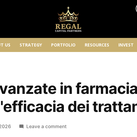
T US
STRATEGY
PORTFOLIO
RESOURCES
INVEST
vanzate in farmaci
l'efficacia dei tratt
 2026
Leave a comment