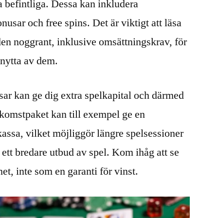
a befintliga. Dessa kan inkludera
usar och free spins. Det är viktigt att läsa
den noggrant, inklusive omsättningskrav, för
a nytta av dem.
sar kan ge dig extra spelkapital och därmed
älkomstpaket kan till exempel ge en
kassa, vilket möjliggör längre spelsessioner
a ett bredare utbud av spel. Kom ihåg att se
t, inte som en garanti för vinst.