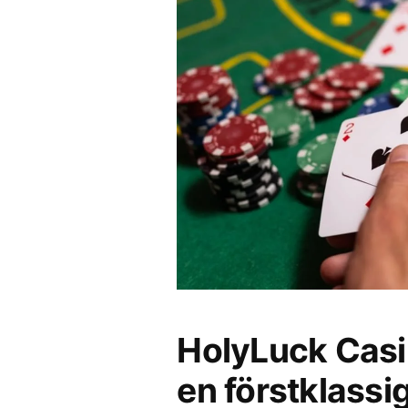
HolyLuck Casin
en förstklassi