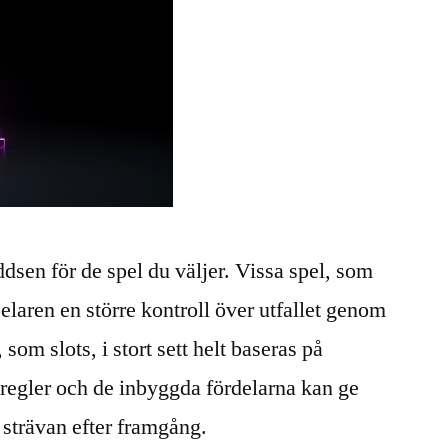
 oddsen för de spel du väljer. Vissa spel, som
elaren en större kontroll över utfallet genom
som slots, i stort sett helt baseras på
s regler och de inbyggda fördelarna kan ge
 strävan efter framgång.