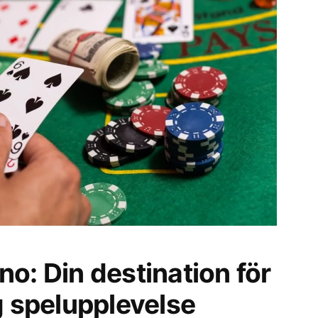
o: Din destination för
g spelupplevelse