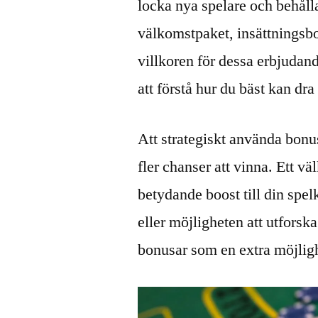
locka nya spelare och behåll
välkomstpaket, insättningsbon
villkoren för dessa erbjudan
att förstå hur du bäst kan dr
Att strategiskt använda bonu
fler chanser att vinna. Ett v
betydande boost till din spel
eller möjligheten att utforsk
bonusar som en extra möjlighe