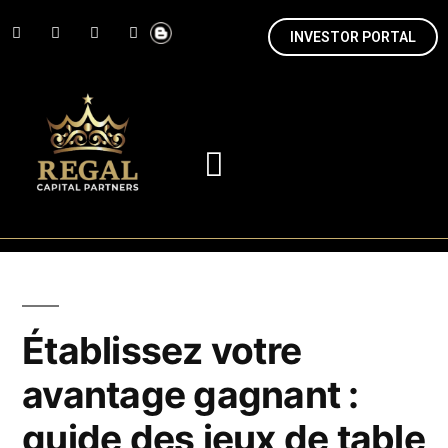
INVESTOR PORTAL
Établissez votre
avantage gagnant :
guide des jeux de table