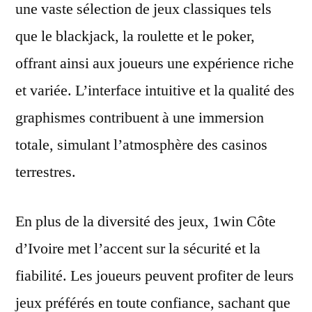
une vaste sélection de jeux classiques tels
que le blackjack, la roulette et le poker,
offrant ainsi aux joueurs une expérience riche
et variée. L’interface intuitive et la qualité des
graphismes contribuent à une immersion
totale, simulant l’atmosphère des casinos
terrestres.
En plus de la diversité des jeux, 1win Côte
d’Ivoire met l’accent sur la sécurité et la
fiabilité. Les joueurs peuvent profiter de leurs
jeux préférés en toute confiance, sachant que