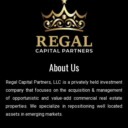
About Us
Regal Capital Partners, LLC is a privately held investment
company that focuses on the acquisition & management
of opportunistic and value-add commercial real estate
properties. We specialize in repositioning well located
assets in emerging markets.