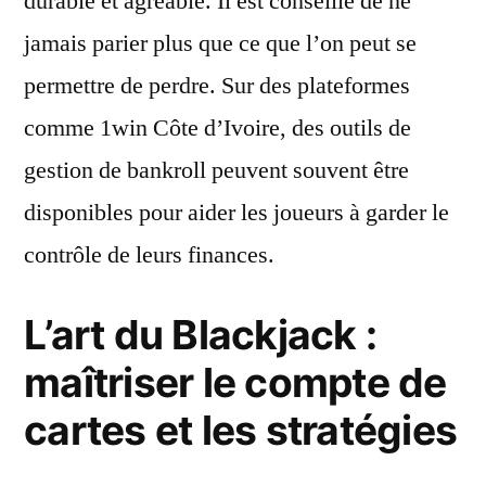
durable et agréable. Il est conseillé de ne
jamais parier plus que ce que l’on peut se
permettre de perdre. Sur des plateformes
comme 1win Côte d’Ivoire, des outils de
gestion de bankroll peuvent souvent être
disponibles pour aider les joueurs à garder le
contrôle de leurs finances.
L’art du Blackjack :
maîtriser le compte de
cartes et les stratégies