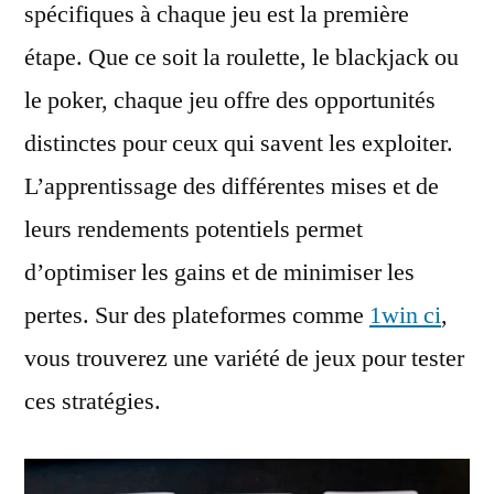
spécifiques à chaque jeu est la première
étape. Que ce soit la roulette, le blackjack ou
le poker, chaque jeu offre des opportunités
distinctes pour ceux qui savent les exploiter.
L’apprentissage des différentes mises et de
leurs rendements potentiels permet
d’optimiser les gains et de minimiser les
pertes. Sur des plateformes comme
1win ci
,
vous trouverez une variété de jeux pour tester
ces stratégies.