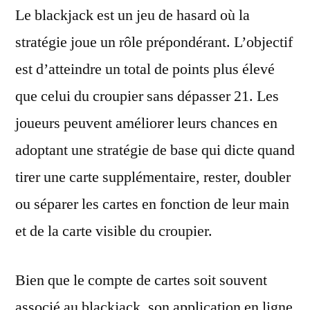
Le blackjack est un jeu de hasard où la
stratégie joue un rôle prépondérant. L’objectif
est d’atteindre un total de points plus élevé
que celui du croupier sans dépasser 21. Les
joueurs peuvent améliorer leurs chances en
adoptant une stratégie de base qui dicte quand
tirer une carte supplémentaire, rester, doubler
ou séparer les cartes en fonction de leur main
et de la carte visible du croupier.
Bien que le compte de cartes soit souvent
associé au blackjack, son application en ligne