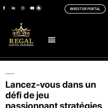
INVESTOR PORTAL
Lancez-vous dans un
défi de jeu
passionnant stratégies