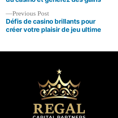
Previous Post
Défis de casino brillants pour
créer votre plaisir de jeu ultime