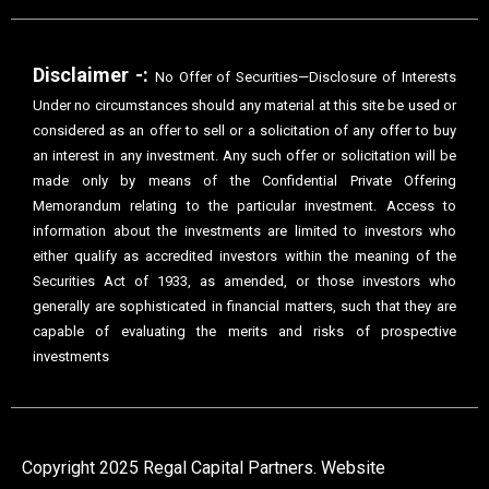
Disclaimer -:
No Offer of Securities—Disclosure of Interests
Under no circumstances should any material at this site be used or
considered as an offer to sell or a solicitation of any offer to buy
an interest in any investment. Any such offer or solicitation will be
made only by means of the Confidential Private Offering
Memorandum relating to the particular investment. Access to
information about the investments are limited to investors who
either qualify as accredited investors within the meaning of the
Securities Act of 1933, as amended, or those investors who
generally are sophisticated in financial matters, such that they are
capable of evaluating the merits and risks of prospective
investments
Copyright 2025 Regal Capital Partners. Website