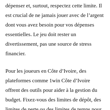
dépenser et, surtout, respectez cette limite. Il
est crucial de ne jamais jouer avec de l’argent
dont vous avez besoin pour vos dépenses
essentielles. Le jeu doit rester un
divertissement, pas une source de stress
financier.
Pour les joueurs en Côte d’Ivoire, des
plateformes comme 1win Côte d’Ivoire
offrent des outils pour aider à la gestion du
budget. Fixez-vous des limites de dépôt, des
limites de perte ou des limites de temps pour