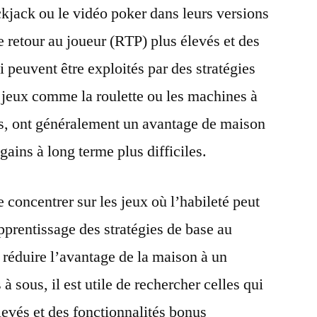
kjack ou le vidéo poker dans leurs versions
e retour au joueur (RTP) plus élevés et des
peuvent être exploités par des stratégies
s jeux comme la roulette ou les machines à
es, ont généralement un avantage de maison
gains à long terme plus difficiles.
 concentrer sur les jeux où l’habileté peut
apprentissage des stratégies de base au
 réduire l’avantage de la maison à un
sous, il est utile de rechercher celles qui
evés et des fonctionnalités bonus