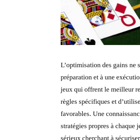
L’optimisation des gains ne 
préparation et à une exécutio
jeux qui offrent le meilleur r
règles spécifiques et d’utilis
favorables. Une connaissance
stratégies propres à chaque j
sérieux cherchant à sécuriser