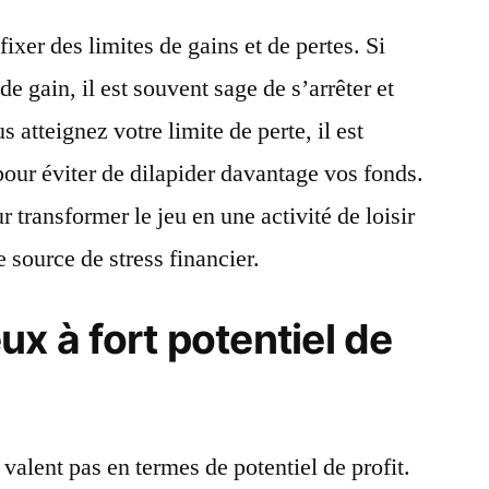
fixer des limites de gains et de pertes. Si
de gain, il est souvent sage de s’arrêter et
 atteignez votre limite de perte, il est
pour éviter de dilapider davantage vos fonds.
ur transformer le jeu en une activité de loisir
e source de stress financier.
ux à fort potentiel de
 valent pas en termes de potentiel de profit.