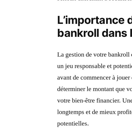
L’importance d
bankroll dans l
La gestion de votre bankroll 
un jeu responsable et potenti
avant de commencer à jouer et
déterminer le montant que vou
votre bien-être financier. U
longtemps et de mieux profite
potentielles.