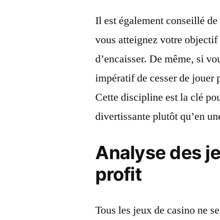
Il est également conseillé de 
vous atteignez votre objectif 
d’encaisser. De même, si vous
impératif de cesser de jouer 
Cette discipline est la clé po
divertissante plutôt qu’en un
Analyse des je
profit
Tous les jeux de casino ne se