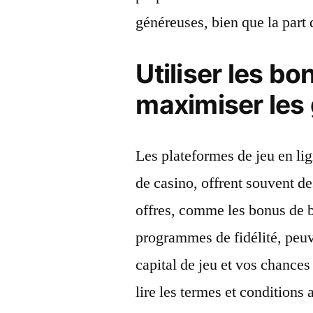
généreuses, bien que la part
Utiliser les b
maximiser les
Les plateformes de jeu en li
de casino, offrent souvent d
offres, comme les bonus de bi
programmes de fidélité, peu
capital de jeu et vos chances 
lire les termes et condition