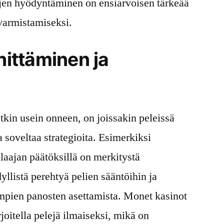
ujen hyödyntäminen on ensiarvoisen tärkeää
varmistamiseksi.
hittäminen ja
tkin usein onneen, on joissakin peleissä
a soveltaa strategioita. Esimerkiksi
elaajan päätöksillä on merkitystä
llistä perehtyä pelien sääntöihin ja
ompien panosten asettamista. Monet kasinot
joitella pelejä ilmaiseksi, mikä on