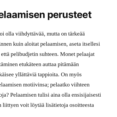
pelaamisen perusteet
oi olla viihdyttävää, mutta on tärkeää
nnen kuin aloitat pelaamisen, aseta itsellesi
 että pelibudjetin suhteen. Monet pelaajat
ttäminen etukäteen auttaa pitämään
käisee yllättäviä tappioita. On myös
elaamisen motiivinsa; pelaatko viihteen
oja? Pelaamisen tulisi aina olla ensisijaisesti
 liittyen voit löytää lisätietoja osoitteesta