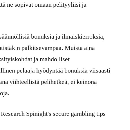
ttä ne sopivat omaan pelityyliisi ja
 säännöllisiä bonuksia ja ilmaiskierroksia,
ntistäkin palkitsevampaa. Muista aina
ksityiskohdat ja mahdolliset
llinen pelaaja hyödyntää bonuksia viisaasti
na viihteellistä pelihetkeä, ei keinona
oja.