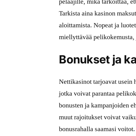
pelaajille, mikä tarkoittaa, 
Tarkista aina kasinon maksu
aloittamista. Nopeat ja luote
miellyttävää pelikokemusta, 
Bonukset ja ka
Nettikasinot tarjoavat usein 
jotka voivat parantaa peliko
bonusten ja kampanjoiden ehd
muut rajoitukset voivat vaiku
bonusrahalla saamasi voitot.