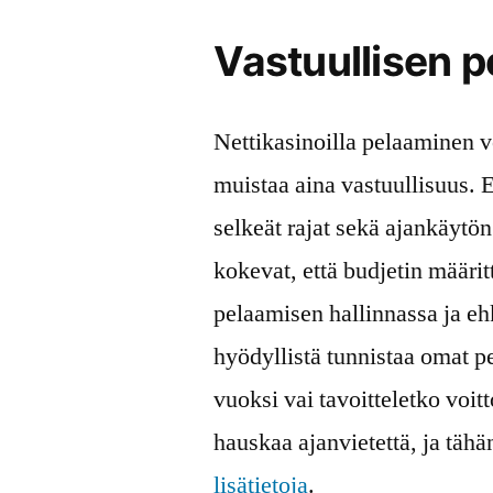
Vastuullisen 
Nettikasinoilla pelaaminen v
muistaa aina vastuullisuus. E
selkeät rajat sekä ajankäytön
kokevat, että budjetin määri
pelaamisen hallinnassa ja eh
hyödyllistä tunnistaa omat p
vuoksi vai tavoitteletko voitt
hauskaa ajanvietettä, ja tähän
lisätietoja
.