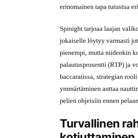
erinomainen tapa tutustua eri
Spinight tarjoaa laajan valiko
jokaiselle löytyy varmasti jo
pienempi, mutta niidenkin ko
palautusprosentti (RTP) ja vol
baccaratissa, strategian rool
ymmärtäminen auttaa nautt
pelien ohjeisiin ennen pelaa
Turvallinen rah
kotiuttaminen