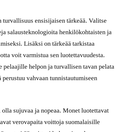
 turvallisuus ensisijaisen tärkeää. Valitse
ja salausteknologioita henkilökohtaisten ja
aamiseksi. Lisäksi on tärkeää tarkistaa
 jotta voit varmistua sen luotettavuudesta.
 pelaajille helpon ja turvallisen tavan pelata
kä perustuu vahvaan tunnistautumiseen
i olla sujuvaa ja nopeaa. Monet luotettavat
oavat verovapaita voittoja suomalaisille