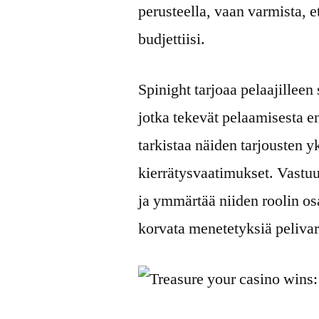
perusteella, vaan varmista, e
budjettiisi.
Spinight tarjoaa pelaajilleen
jotka tekevät pelaamisesta e
tarkistaa näiden tarjousten y
kierrätysvaatimukset. Vastuu
ja ymmärtää niiden roolin osa
korvata menetetyksiä pelivar