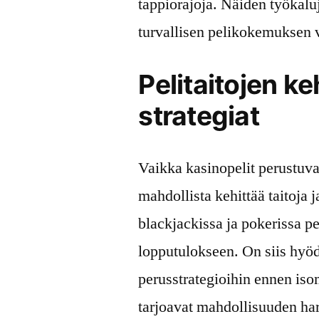
tappiorajoja. Näiden työkal
turvallisen pelikokemuksen 
Pelitaitojen ke
strategiat
Vaikka kasinopelit perustuva
mahdollista kehittää taitoja j
blackjackissa ja pokerissa p
lopputulokseen. On siis hyödy
perusstrategioihin ennen is
tarjoavat mahdollisuuden har