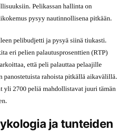
lisuuksiin. Pelikassan hallinta on
likokemus pysyy nautinnollisena pitkään.
leen pelibudjetti ja pysyä siinä tiukasti.
ita eri pelien palautusprosenttien (RTP)
koittaa, että peli palauttaa pelaajille
anostetuista rahoista pitkällä aikavälillä.
 yli 2700 peliä mahdollistavat juuri tämän
en.
ykologia ja tunteiden