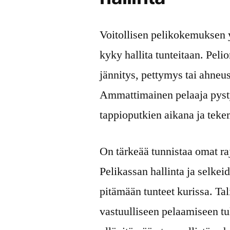
Voitollisen pelikokemuksen 
kyky hallita tunteitaan. Peli
jännitys, pettymys tai ahneu
Ammattimainen pelaaja pys
tappioputkien aikana ja teke
On tärkeää tunnistaa omat raj
Pelikassan hallinta ja selkei
pitämään tunteet kurissa. Ta
vastuulliseen pelaamiseen tu