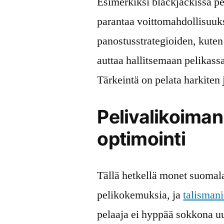
Esimerkiksi blackjackissa per
parantaa voittomahdollisuuks
panostusstrategioiden, kuten
auttaa hallitsemaan pelikass
Tärkeintä on pelata harkiten j
Pelivalikoiman 
optimointi
Tällä hetkellä monet suomala
pelikokemuksia, ja
talismani
pelaaja ei hyppää sokkona uu