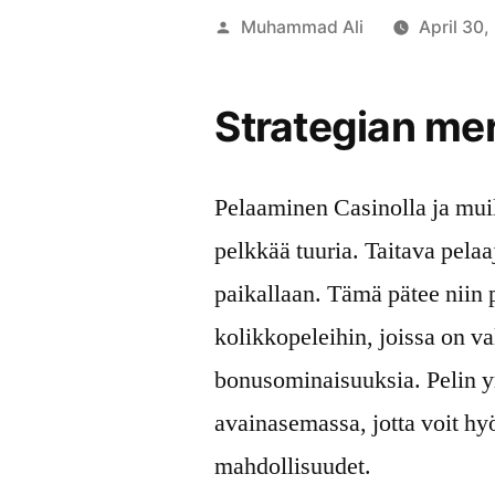
Muhammad Ali
April 30
Strategian mer
Pelaaminen Casinolla ja muil
pelkkää tuuria. Taitava pelaa
paikallaan. Tämä pätee niin 
kolikkopeleihin, joissa on va
bonusominaisuuksia. Pelin y
avainasemassa, jotta voit hy
mahdollisuudet.