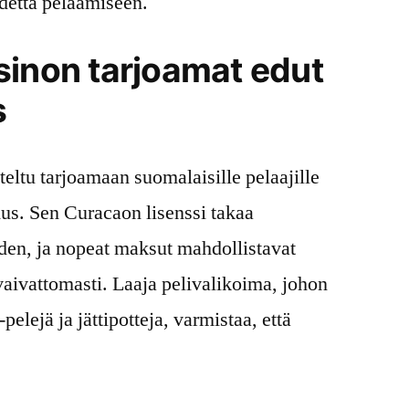
hdetta pelaamiseen.
sinon tarjoamat edut
s
eltu tarjoamaan suomalaisille pelaajille
us. Sen Curacaon lisenssi takaa
uden, ja nopeat maksut mahdollistavat
vaivattomasti. Laaja pelivalikoima, johon
-pelejä ja jättipotteja, varmistaa, että