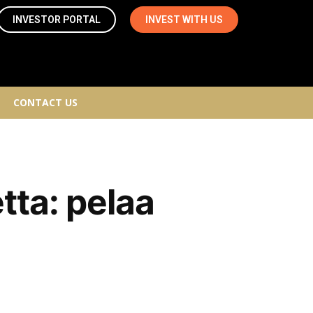
INVESTOR PORTAL
INVEST WITH US
CONTACT US
tta: pelaa