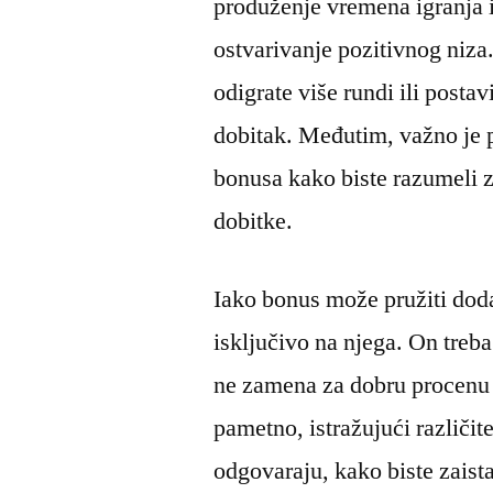
produženje vremena igranja i
ostvarivanje pozitivnog niz
odigrate više rundi ili posta
dobitak. Međutim, važno je p
bonusa kako biste razumeli z
dobitke.
Iako bonus može pružiti doda
isključivo na njega. On treba
ne zamena za dobru procenu 
pametno, istražujući različite
odgovaraju, kako biste zaista 