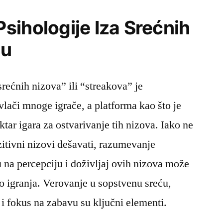
sihologije Iza Srećnih
nu
rećnih nizova” ili “streakova” je
vlači mnoge igrače, a platforma kao što je
ktar igara za ostvarivanje tih nizova. Iako ne
zitivni nizovi dešavati, razumevanje
u na percepciju i doživljaj ovih nizova može
o igranja. Verovanje u sopstvenu sreću,
i fokus na zabavu su ključni elementi.