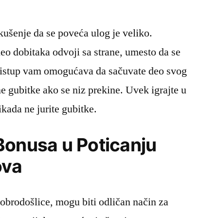
kušenje da se poveća ulog je veliko.
eo dobitaka odvoji sa strane, umesto da se
ristup vam omogućava da sačuvate deo svog
e gubitke ako se niz prekine. Uvek igrajte u
kada ne jurite gubitke.
Bonusa u Poticanju
ova
obrodošlice, mogu biti odličan način za