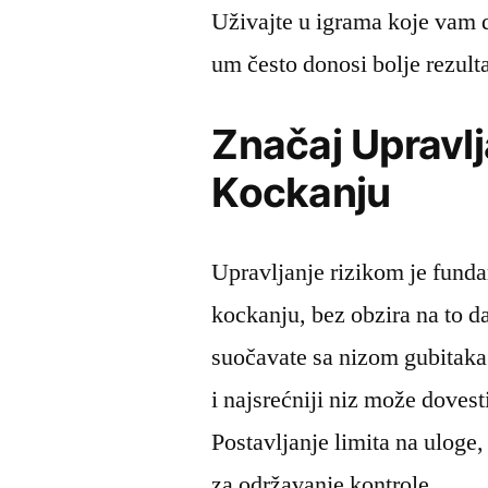
Uživajte u igrama koje vam d
um često donosi bolje rezulta
Značaj Upravlj
Kockanju
Upravljanje rizikom je fund
kockanju, bez obzira na to da
suočavate sa nizom gubitaka
i najsrećniji niz može dovest
Postavljanje limita na uloge,
za održavanje kontrole.