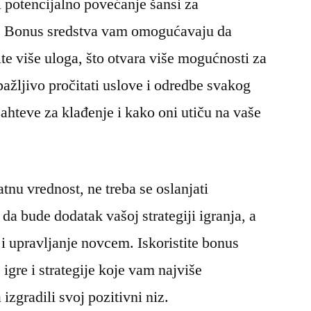
 potencijalno povećanje šansi za
a. Bonus sredstva vam omogućavaju da
vite više uloga, što otvara više mogućnosti za
ažljivo pročitati uslove i odredbe svakog
ahteve za klađenje i kako oni utiču na vaše
tnu vrednost, ne treba se oslanjati
 da bude dodatak vašoj strategiji igranja, a
i upravljanje novcem. Iskoristite bonus
 igre i strategije koje vam najviše
izgradili svoj pozitivni niz.