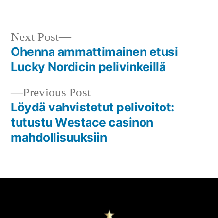
Next Post
Ohenna ammattimainen etusi
Lucky Nordicin pelivinkeillä
Previous Post
Löydä vahvistetut pelivoitot:
tutustu Westace casinon
mahdollisuuksiin