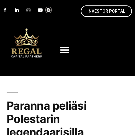
INVESTOR PORTAL
Paranna peliäsi
Polestarin
legendaarisilla