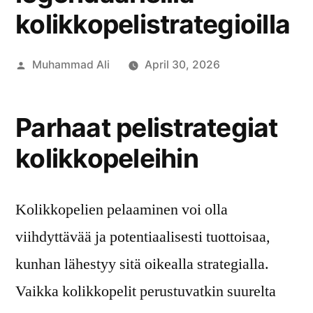
kolikkopelistrategioilla
Muhammad Ali
April 30, 2026
Parhaat pelistrategiat
kolikkopeleihin
Kolikkopelien pelaaminen voi olla
viihdyttävää ja potentiaalisesti tuottoisaa,
kunhan lähestyy sitä oikealla strategialla.
Vaikka kolikkopelit perustuvatkin suurelta