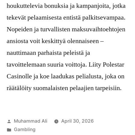
houkuttelevia bonuksia ja kampanjoita, jotka
tekevät pelaamisesta entistä palkitsevampaa.
Nopeiden ja turvallisten maksuvaihtoehtojen
ansiosta voit keskittyä olennaiseen –
nauttimaan parhaista peleistä ja
tavoittelemaan suuria voittoja. Liity Polestar
Casinolle ja koe laadukas pelialusta, joka on
räätälöity suomalaisten pelaajien tarpeisiin.
Muhammad Ali
April 30, 2026
Gambling