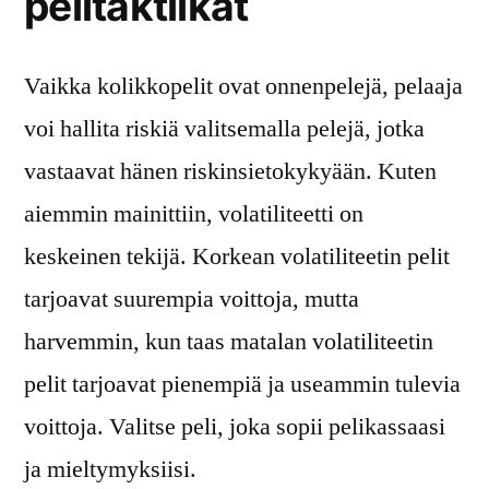
pelitaktiikat
Vaikka kolikkopelit ovat onnenpelejä, pelaaja
voi hallita riskiä valitsemalla pelejä, jotka
vastaavat hänen riskinsietokykyään. Kuten
aiemmin mainittiin, volatiliteetti on
keskeinen tekijä. Korkean volatiliteetin pelit
tarjoavat suurempia voittoja, mutta
harvemmin, kun taas matalan volatiliteetin
pelit tarjoavat pienempiä ja useammin tulevia
voittoja. Valitse peli, joka sopii pelikassaasi
ja mieltymyksiisi.