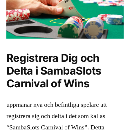
Registrera Dig och
Delta i SambaSlots
Carnival of Wins
uppmanar nya och befintliga spelare att
registrera sig och delta i det som kallas
“SambaSlots Carnival of Wins”. Detta