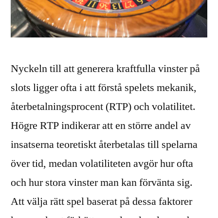
Nyckeln till att generera kraftfulla vinster på
slots ligger ofta i att förstå spelets mekanik,
återbetalningsprocent (RTP) och volatilitet.
Högre RTP indikerar att en större andel av
insatserna teoretiskt återbetalas till spelarna
över tid, medan volatiliteten avgör hur ofta
och hur stora vinster man kan förvänta sig.
Att välja rätt spel baserat på dessa faktorer