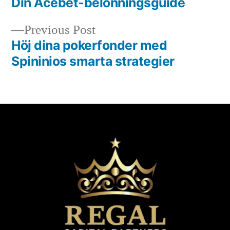
Din Acebet-belönningsguide
Previous Post
Höj dina pokerfonder med
Spininios smarta strategier