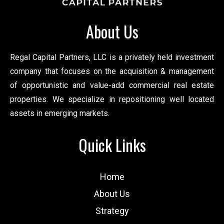
About Us
Regal Capital Partners, LLC is a privately held investment
company that focuses on the acquisition & management
of opportunistic and value-add commercial real estate
properties. We specialize in repositioning well located
assets in emerging markets.
Quick Links
Home
About Us
Strategy