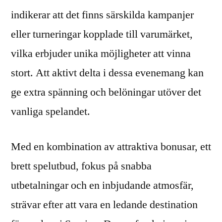
indikerar att det finns särskilda kampanjer
eller turneringar kopplade till varumärket,
vilka erbjuder unika möjligheter att vinna
stort. Att aktivt delta i dessa evenemang kan
ge extra spänning och belöningar utöver det
vanliga spelandet.
Med en kombination av attraktiva bonusar, ett
brett spelutbud, fokus på snabba
utbetalningar och en inbjudande atmosfär,
strävar efter att vara en ledande destination