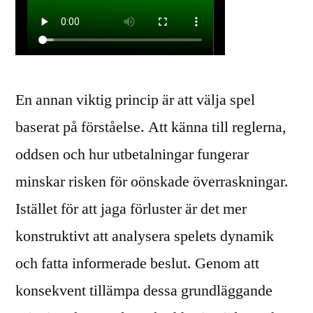
En annan viktig princip är att välja spel
baserat på förståelse. Att känna till reglerna,
oddsen och hur utbetalningar fungerar
minskar risken för oönskade överraskningar.
Istället för att jaga förluster är det mer
konstruktivt att analysera spelets dynamik
och fatta informerade beslut. Genom att
konsekvent tillämpa dessa grundläggande