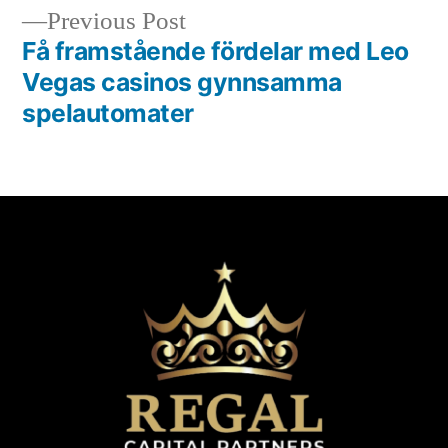
Previous Post
Få framstående fördelar med Leo
Vegas casinos gynnsamma
spelautomater