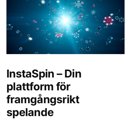
InstaSpin – Din
plattform för
framgångsrikt
spelande