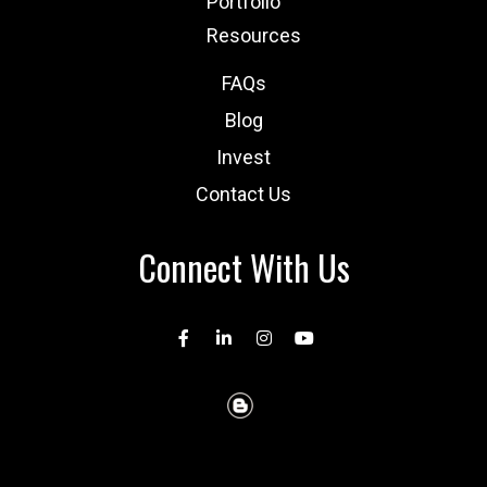
Portfolio
Resources
FAQs
Blog
Invest
Contact Us
Connect With Us