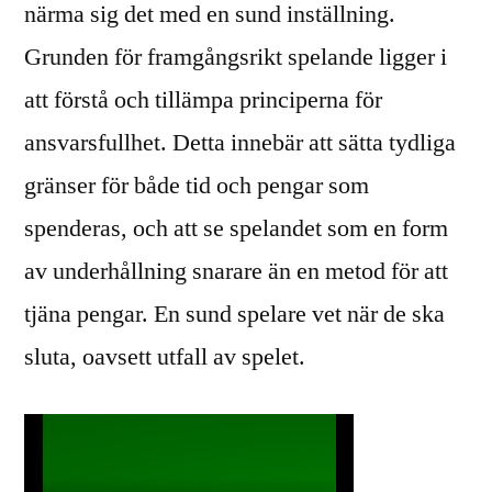
närma sig det med en sund inställning.
Grunden för framgångsrikt spelande ligger i
att förstå och tillämpa principerna för
ansvarsfullhet. Detta innebär att sätta tydliga
gränser för både tid och pengar som
spenderas, och att se spelandet som en form
av underhållning snarare än en metod för att
tjäna pengar. En sund spelare vet när de ska
sluta, oavsett utfall av spelet.