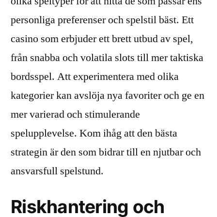
olika speltyper för att hitta de som passar ens
personliga preferenser och spelstil bäst. Ett
casino som erbjuder ett brett utbud av spel,
från snabba och volatila slots till mer taktiska
bordsspel. Att experimentera med olika
kategorier kan avslöja nya favoriter och ge en
mer varierad och stimulerande
spelupplevelse. Kom ihåg att den bästa
strategin är den som bidrar till en njutbar och
ansvarsfull spelstund.
Riskhantering och