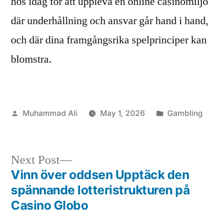
hos idag för att uppleva en online casinomiljö
där underhållning och ansvar går hand i hand,
och där dina framgångsrika spelprinciper kan
blomstra.
Muhammad Ali
May 1, 2026
Gambling
Next Post
Vinn över oddsen Upptäck den
spännande lotteristrukturen på
Casino Globo