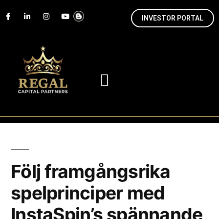
INVESTOR PORTAL
Följ framgångsrika
spelprinciper med
InstaSpin’s spännande