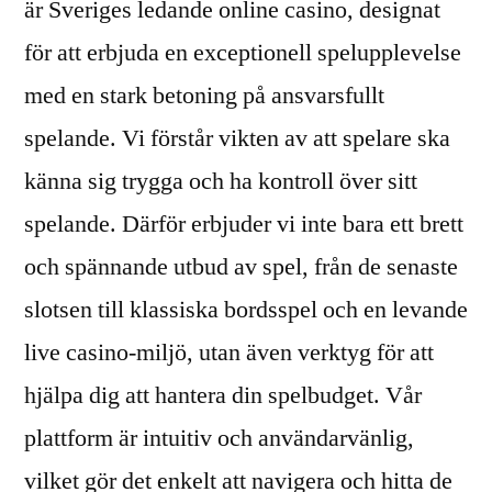
är Sveriges ledande online casino, designat
för att erbjuda en exceptionell spelupplevelse
med en stark betoning på ansvarsfullt
spelande. Vi förstår vikten av att spelare ska
känna sig trygga och ha kontroll över sitt
spelande. Därför erbjuder vi inte bara ett brett
och spännande utbud av spel, från de senaste
slotsen till klassiska bordsspel och en levande
live casino-miljö, utan även verktyg för att
hjälpa dig att hantera din spelbudget. Vår
plattform är intuitiv och användarvänlig,
vilket gör det enkelt att navigera och hitta de