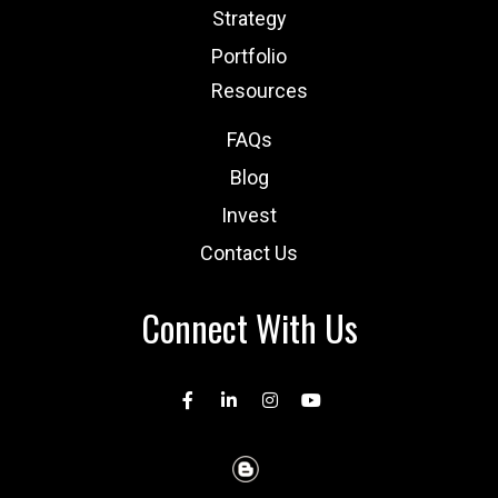
Strategy
Portfolio
Resources
FAQs
Blog
Invest
Contact Us
Connect With Us