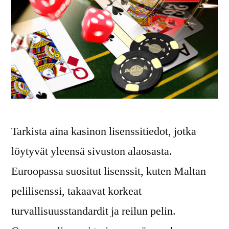
Tarkista aina kasinon lisenssitiedot, jotka
löytyvät yleensä sivuston alaosasta.
Euroopassa suositut lisenssit, kuten Maltan
pelilisenssi, takaavat korkeat
turvallisuusstandardit ja reilun pelin.