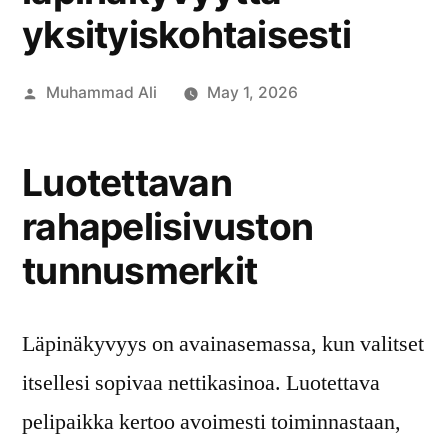
yksityiskohtaisesti
Muhammad Ali
May 1, 2026
Luotettavan
rahapelisivuston
tunnusmerkit
Läpinäkyvyys on avainasemassa, kun valitset
itsellesi sopivaa nettikasinoa. Luotettava
pelipaikka kertoo avoimesti toiminnastaan,