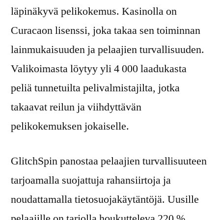
läpinäkyvä pelikokemus. Kasinolla on
Curacaon lisenssi, joka takaa sen toiminnan
lainmukaisuuden ja pelaajien turvallisuuden.
Valikoimasta löytyy yli 4 000 laadukasta
peliä tunnetuilta pelivalmistajilta, jotka
takaavat reilun ja viihdyttävän
pelikokemuksen jokaiselle.
GlitchSpin panostaa pelaajien turvallisuuteen
tarjoamalla suojattuja rahansiirtoja ja
noudattamalla tietosuojakäytäntöjä. Uusille
pelaajille on tarjolla houkutteleva 220 %