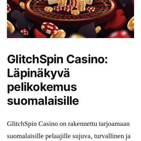
GlitchSpin Casino:
Läpinäkyvä
pelikokemus
suomalaisille
GlitchSpin Casino on rakennettu tarjoamaan
suomalaisille pelaajille sujuva, turvallinen ja