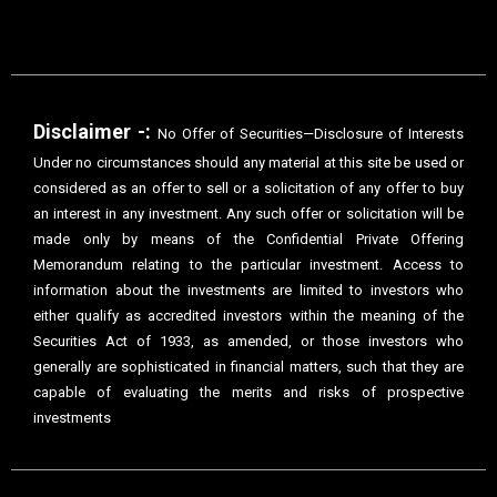
Disclaimer -:
No Offer of Securities—Disclosure of Interests
Under no circumstances should any material at this site be used or
considered as an offer to sell or a solicitation of any offer to buy
an interest in any investment. Any such offer or solicitation will be
made only by means of the Confidential Private Offering
Memorandum relating to the particular investment. Access to
information about the investments are limited to investors who
either qualify as accredited investors within the meaning of the
Securities Act of 1933, as amended, or those investors who
generally are sophisticated in financial matters, such that they are
capable of evaluating the merits and risks of prospective
investments