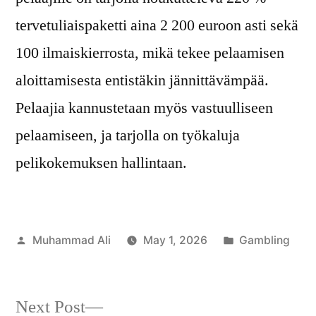
tervetuliaispaketti aina 2 200 euroon asti sekä
100 ilmaiskierrosta, mikä tekee pelaamisen
aloittamisesta entistäkin jännittävämpää.
Pelaajia kannustetaan myös vastuulliseen
pelaamiseen, ja tarjolla on työkaluja
pelikokemuksen hallintaan.
Muhammad Ali
May 1, 2026
Gambling
Next Post