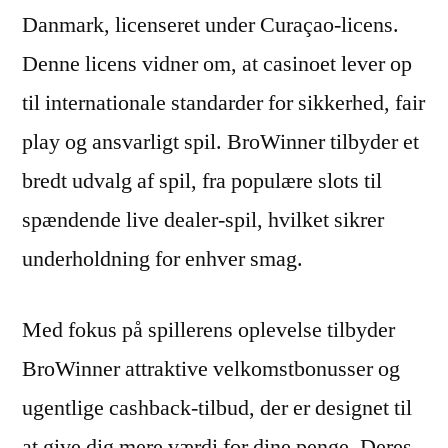
Danmark, licenseret under Curaçao-licens.
Denne licens vidner om, at casinoet lever op
til internationale standarder for sikkerhed, fair
play og ansvarligt spil. BroWinner tilbyder et
bredt udvalg af spil, fra populære slots til
spændende live dealer-spil, hvilket sikrer
underholdning for enhver smag.
Med fokus på spillerens oplevelse tilbyder
BroWinner attraktive velkomstbonusser og
ugentlige cashback-tilbud, der er designet til
at give dig mere værdi for dine penge. Deres