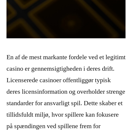
En af de mest markante fordele ved et legitimt
casino er gennemsigtigheden i deres drift.
Licenserede casinoer offentliggør typisk
deres licensinformation og overholder strenge
standarder for ansvarligt spil. Dette skaber et
tillidsfuldt miljø, hvor spillere kan fokusere
på spændingen ved spillene frem for