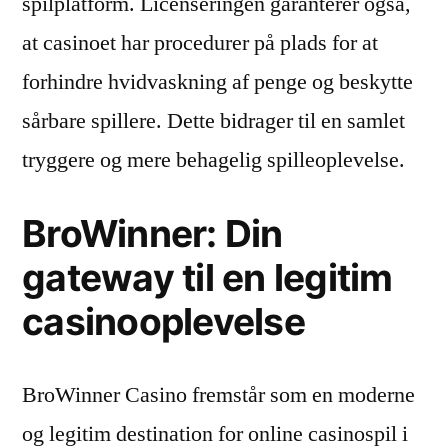
spilplatform. Licenseringen garanterer også,
at casinoet har procedurer på plads for at
forhindre hvidvaskning af penge og beskytte
sårbare spillere. Dette bidrager til en samlet
tryggere og mere behagelig spilleoplevelse.
BroWinner: Din
gateway til en legitim
casinooplevelse
BroWinner Casino fremstår som en moderne
og legitim destination for online casinospil i