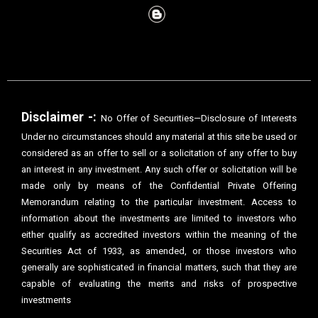
Disclaimer -:
No Offer of Securities—Disclosure of Interests
Under no circumstances should any material at this site be used or
considered as an offer to sell or a solicitation of any offer to buy
an interest in any investment. Any such offer or solicitation will be
made only by means of the Confidential Private Offering
Memorandum relating to the particular investment. Access to
information about the investments are limited to investors who
either qualify as accredited investors within the meaning of the
Securities Act of 1933, as amended, or those investors who
generally are sophisticated in financial matters, such that they are
capable of evaluating the merits and risks of prospective
investments