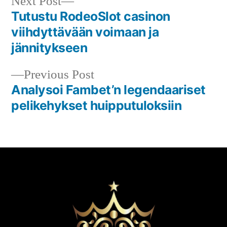
Next Post
Tutustu RodeoSlot casinon
viihdyttävään voimaan ja
jännitykseen
Previous Post
Analysoi Fambet’n legendaariset
pelikehykset huipputuloksiin