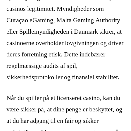
casinos legitimitet. Myndigheder som
Curaçao eGaming, Malta Gaming Authority
eller Spillemyndigheden i Danmark sikrer, at
casinoerne overholder lovgivningen og driver
deres forretning etisk. Dette indebærer
regelmæssige audits af spil,
sikkerhedsprotokoller og finansiel stabilitet.
Når du spiller på et licenseret casino, kan du
være sikker på, at dine penge er beskyttet, og
at du har adgang til en fair og sikker