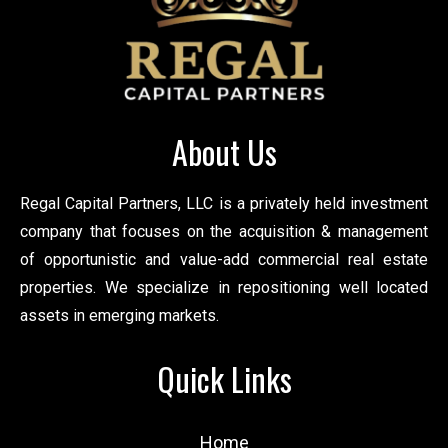
About Us
Regal Capital Partners, LLC is a privately held investment
company that focuses on the acquisition & management
of opportunistic and value-add commercial real estate
properties. We specialize in repositioning well located
assets in emerging markets.
Quick Links
Home