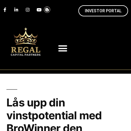
INVESTOR PORTAL
Lås upp din
vinstpotential med
BroWinner den