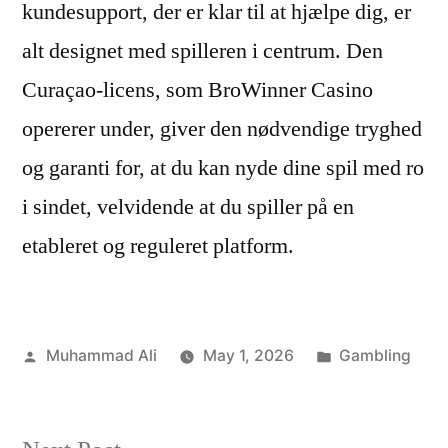
kundesupport, der er klar til at hjælpe dig, er
alt designet med spilleren i centrum. Den
Curaçao-licens, som BroWinner Casino
opererer under, giver den nødvendige tryghed
og garanti for, at du kan nyde dine spil med ro
i sindet, velvidende at du spiller på en
etableret og reguleret platform.
Muhammad Ali
May 1, 2026
Gambling