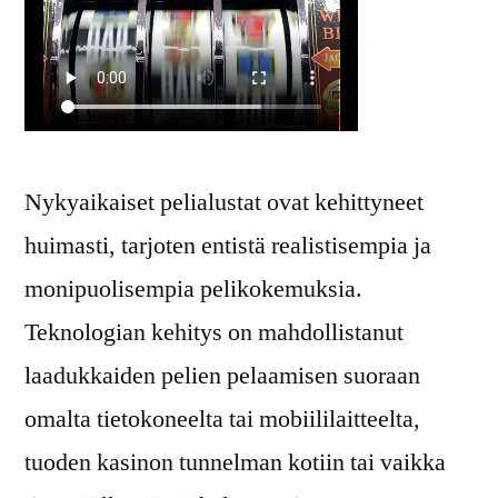
Nykyaikaiset pelialustat ovat kehittyneet
huimasti, tarjoten entistä realistisempia ja
monipuolisempia pelikokemuksia.
Teknologian kehitys on mahdollistanut
laadukkaiden pelien pelaamisen suoraan
omalta tietokoneelta tai mobiililaitteelta,
tuoden kasinon tunnelman kotiin tai vaikka