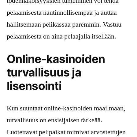
todennäköisyyksien tunteminen voi tehdä
pelaamisesta nautinnollisempaa ja auttaa
hallitsemaan pelikassaa paremmin. Vastuu
pelaamisesta on aina pelaajalla itsellään.
Online-kasinoiden
turvallisuus ja
lisensointi
Kun suuntaat online-kasinoiden maailmaan,
turvallisuus on ensisijaisen tärkeää.
Luotettavat pelipaikat toimivat arvostettujen