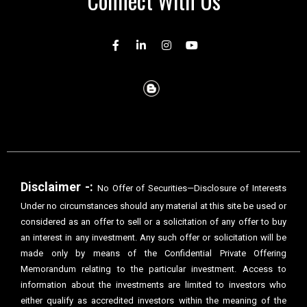
Connect With Us
Disclaimer -:
No Offer of Securities—Disclosure of Interests
Under no circumstances should any material at this site be used or
considered as an offer to sell or a solicitation of any offer to buy
an interest in any investment. Any such offer or solicitation will be
made only by means of the Confidential Private Offering
Memorandum relating to the particular investment. Access to
information about the investments are limited to investors who
either qualify as accredited investors within the meaning of the