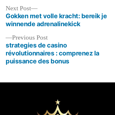
Next Post
Gokken met volle kracht: bereik je
winnende adrenalinekick
Previous Post
strategies de casino
révolutionnaires : comprenez la
puissance des bonus