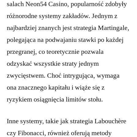
salach Neon54 Casino, popularność zdobyły
różnorodne systemy zakładów. Jednym z
najbardziej znanych jest strategia Martingale,
polegająca na podwajaniu stawki po każdej
przegranej, co teoretycznie pozwala
odzyskać wszystkie straty jednym
zwycięstwem. Choć intrygująca, wymaga
ona znacznego kapitału i wiąże się z
ryzykiem osiągnięcia limitów stołu.
Inne systemy, takie jak strategia Labouchère
czy Fibonacci, również oferują metody