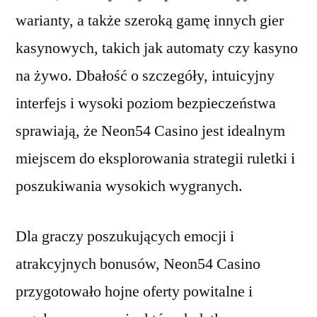
warianty, a także szeroką gamę innych gier
kasynowych, takich jak automaty czy kasyno
na żywo. Dbałość o szczegóły, intuicyjny
interfejs i wysoki poziom bezpieczeństwa
sprawiają, że Neon54 Casino jest idealnym
miejscem do eksplorowania strategii ruletki i
poszukiwania wysokich wygranych.
Dla graczy poszukujących emocji i
atrakcyjnych bonusów, Neon54 Casino
przygotowało hojne oferty powitalne i