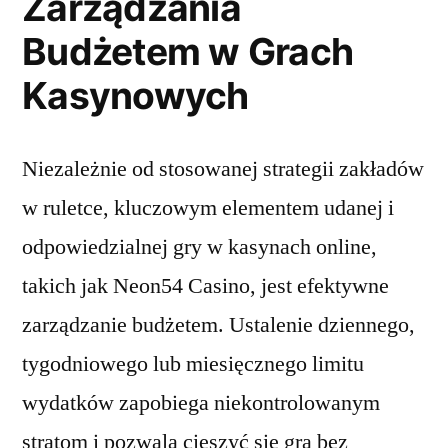
Zarządzania
Budżetem w Grach
Kasynowych
Niezależnie od stosowanej strategii zakładów
w ruletce, kluczowym elementem udanej i
odpowiedzialnej gry w kasynach online,
takich jak Neon54 Casino, jest efektywne
zarządzanie budżetem. Ustalenie dziennego,
tygodniowego lub miesięcznego limitu
wydatków zapobiega niekontrolowanym
stratom i pozwala cieszyć się grą bez