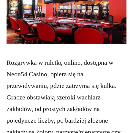
Rozgrywka w ruletkę online, dostępna w
Neon54 Casino, opiera się na
przewidywaniu, gdzie zatrzyma się kulka.
Gracze obstawiają szeroki wachlarz
zakładów, od prostych zakładów na
pojedyncze liczby, po bardziej złożone
zakłady na kolory, parzyste/nieparzyste czy