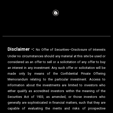
Disclaimer -:
No Offer of Securities—Disclosure of Interests
Under no circumstances should any material at this site be used or
considered as an offer to sell or a solicitation of any offer to buy
an interest in any investment. Any such offer or solicitation will be
made only by means of the Confidential Private Offering
Memorandum relating to the particular investment. Access to
information about the investments are limited to investors who
either qualify as accredited investors within the meaning of the
Securities Act of 1933, as amended, or those investors who
generally are sophisticated in financial matters, such that they are
capable of evaluating the merits and risks of prospective