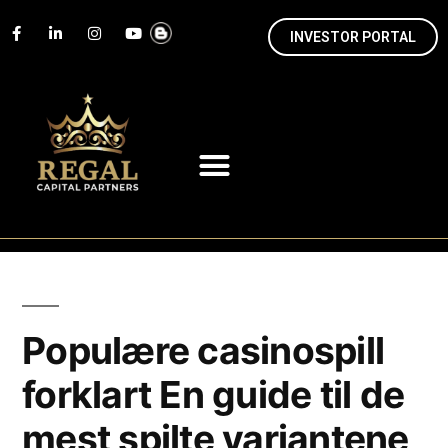
INVESTOR PORTAL
Populære casinospill
forklart En guide til de
mest spilte variantene