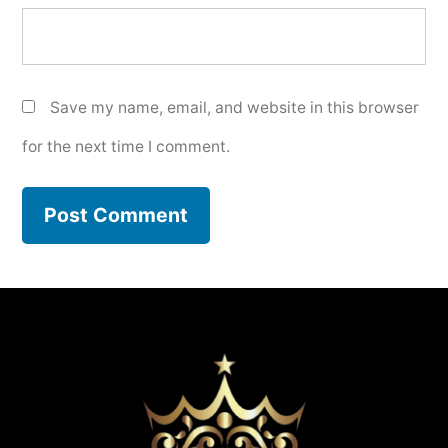
Save my name, email, and website in this browser
for the next time I comment.