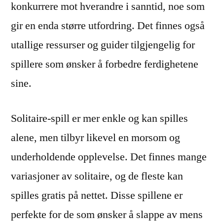
konkurrere mot hverandre i sanntid, noe som
gir en enda større utfordring. Det finnes også
utallige ressurser og guider tilgjengelig for
spillere som ønsker å forbedre ferdighetene
sine.
Solitaire-spill er mer enkle og kan spilles
alene, men tilbyr likevel en morsom og
underholdende opplevelse. Det finnes mange
variasjoner av solitaire, og de fleste kan
spilles gratis på nettet. Disse spillene er
perfekte for de som ønsker å slappe av mens