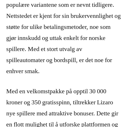
populære variantene som er nevnt tidligere.
Nettstedet er kjent for sin brukervennlighet og
støtte for ulike betalingsmetoder, noe som
gjør innskudd og uttak enkelt for norske
spillere. Med et stort utvalg av
spilleautomater og bordspill, er det noe for
enhver smak.
Med en velkomstpakke på opptil 30 000
kroner og 350 gratisspinn, tiltrekker Lizaro
nye spillere med attraktive bonuser. Dette gir
en flott mulighet til å utforske plattformen og