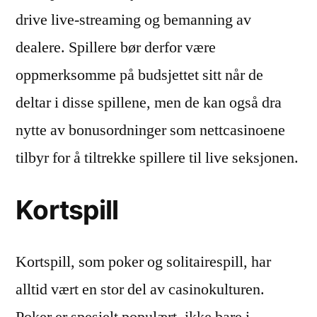
drive live-streaming og bemanning av
dealere. Spillere bør derfor være
oppmerksomme på budsjettet sitt når de
deltar i disse spillene, men de kan også dra
nytte av bonusordninger som nettcasinoene
tilbyr for å tiltrekke spillere til live seksjonen.
Kortspill
Kortspill, som poker og solitairespill, har
alltid vært en stor del av casinokulturen.
Poker er spesielt populært, ikke bare i