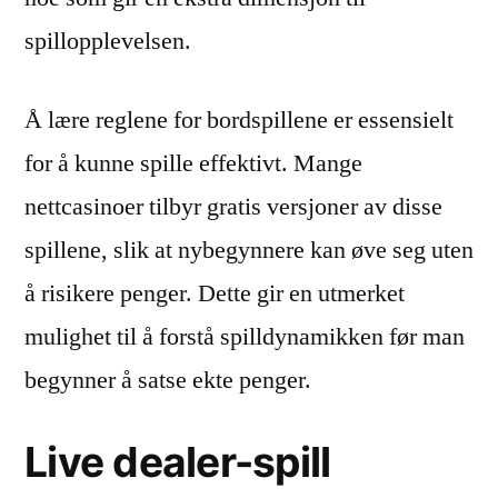
spillopplevelsen.
Å lære reglene for bordspillene er essensielt
for å kunne spille effektivt. Mange
nettcasinoer tilbyr gratis versjoner av disse
spillene, slik at nybegynnere kan øve seg uten
å risikere penger. Dette gir en utmerket
mulighet til å forstå spilldynamikken før man
begynner å satse ekte penger.
Live dealer-spill