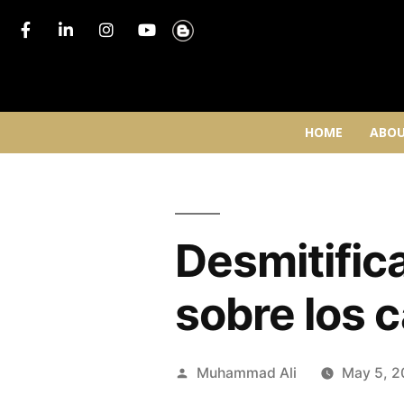
HOME
ABOU
Desmitific
sobre los 
Muhammad Ali
May 5, 