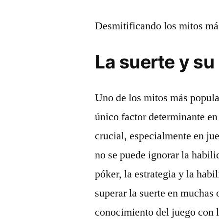
Desmitificando los mitos má
La suerte y su
Uno de los mitos más popular
único factor determinante en
crucial, especialmente en jue
no se puede ignorar la habili
póker, la estrategia y la hab
superar la suerte en muchas
conocimiento del juego con l