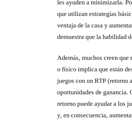
les ayuden a minimizarla. Po
que utilizan estrategias bási
ventaja de la casa y aumenta
demuestra que la habilidad de
Además, muchos creen que el
o físico implica que están de
juegos con un RTP (retorno a
oportunidades de ganancia. C
retorno puede ayudar a los 
y, en consecuencia, aumentar