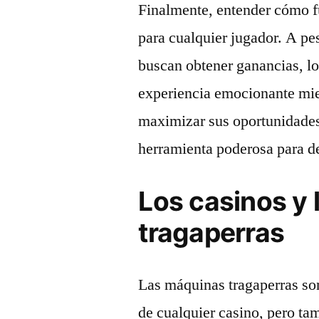
Finalmente, entender cómo fu
para cualquier jugador. A pe
buscan obtener ganancias, lo
experiencia emocionante mien
maximizar sus oportunidades
herramienta poderosa para de
Los casinos y
tragaperras
Las máquinas tragaperras son
de cualquier casino, pero ta