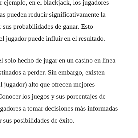
r ejemplo, en el blackjack, los jugadores
cas pueden reducir significativamente la
r sus probabilidades de ganar. Esto
l jugador puede influir en el resultado.
 solo hecho de jugar en un casino en línea
stinados a perder. Sin embargo, existen
l jugador) alto que ofrecen mejores
onocer los juegos y sus porcentajes de
jugadores a tomar decisiones más informadas
 sus posibilidades de éxito.