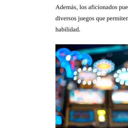
Además, los aficionados pue
diversos juegos que permiten
habilidad.