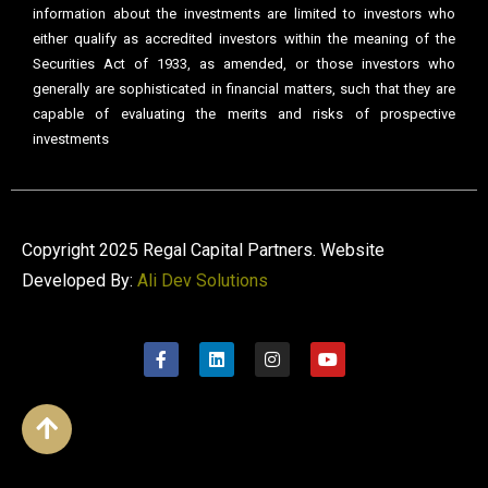
information about the investments are limited to investors who
either qualify as accredited investors within the meaning of the
Securities Act of 1933, as amended, or those investors who
generally are sophisticated in financial matters, such that they are
capable of evaluating the merits and risks of prospective
investments
Copyright 2025 Regal Capital Partners. Website
Developed By:
Ali Dev Solutions