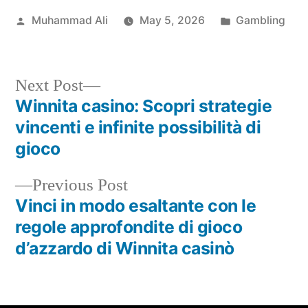
Muhammad Ali
May 5, 2026
Gambling
Next Post
Winnita casino: Scopri strategie
vincenti e infinite possibilità di
gioco
Previous Post
Vinci in modo esaltante con le
regole approfondite di gioco
d’azzardo di Winnita casinò