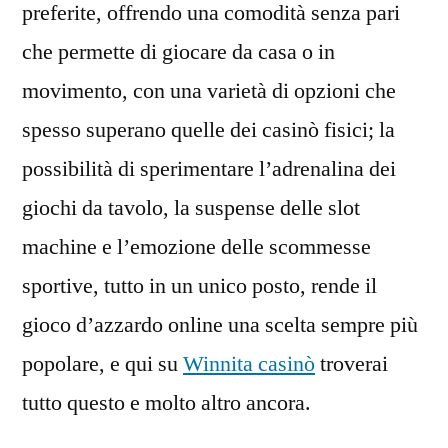
preferite, offrendo una comodità senza pari
che permette di giocare da casa o in
movimento, con una varietà di opzioni che
spesso superano quelle dei casinò fisici; la
possibilità di sperimentare l’adrenalina dei
giochi da tavolo, la suspense delle slot
machine e l’emozione delle scommesse
sportive, tutto in un unico posto, rende il
gioco d’azzardo online una scelta sempre più
popolare, e qui su
Winnita casinò
troverai
tutto questo e molto altro ancora.