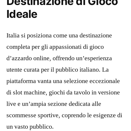
Destinazione di Gioco
Ideale
Italia si posiziona come una destinazione
completa per gli appassionati di gioco
d’azzardo online, offrendo un’esperienza
utente curata per il pubblico italiano. La
piattaforma vanta una selezione eccezionale
di slot machine, giochi da tavolo in versione
live e un’ampia sezione dedicata alle
scommesse sportive, coprendo le esigenze di
un vasto pubblico.