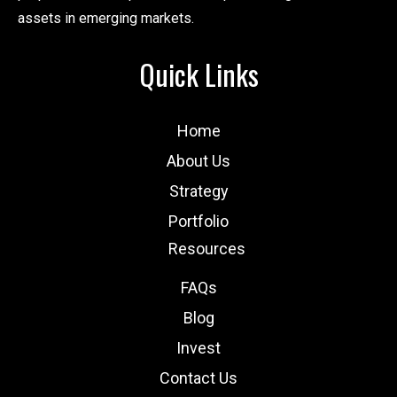
assets in emerging markets.
Quick Links
Home
About Us
Strategy
Portfolio
Resources
FAQs
Blog
Invest
Contact Us