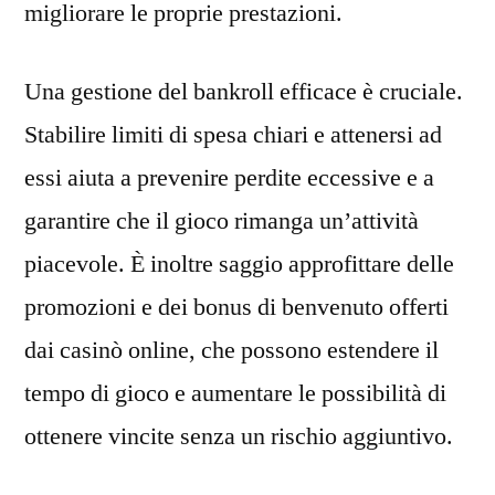
migliorare le proprie prestazioni.
Una gestione del bankroll efficace è cruciale.
Stabilire limiti di spesa chiari e attenersi ad
essi aiuta a prevenire perdite eccessive e a
garantire che il gioco rimanga un’attività
piacevole. È inoltre saggio approfittare delle
promozioni e dei bonus di benvenuto offerti
dai casinò online, che possono estendere il
tempo di gioco e aumentare le possibilità di
ottenere vincite senza un rischio aggiuntivo.