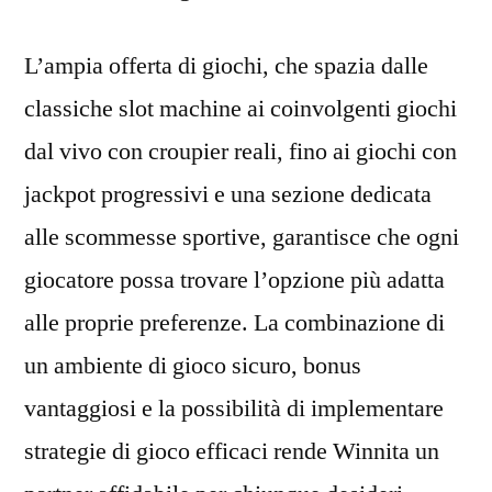
L’ampia offerta di giochi, che spazia dalle
classiche slot machine ai coinvolgenti giochi
dal vivo con croupier reali, fino ai giochi con
jackpot progressivi e una sezione dedicata
alle scommesse sportive, garantisce che ogni
giocatore possa trovare l’opzione più adatta
alle proprie preferenze. La combinazione di
un ambiente di gioco sicuro, bonus
vantaggiosi e la possibilità di implementare
strategie di gioco efficaci rende Winnita un