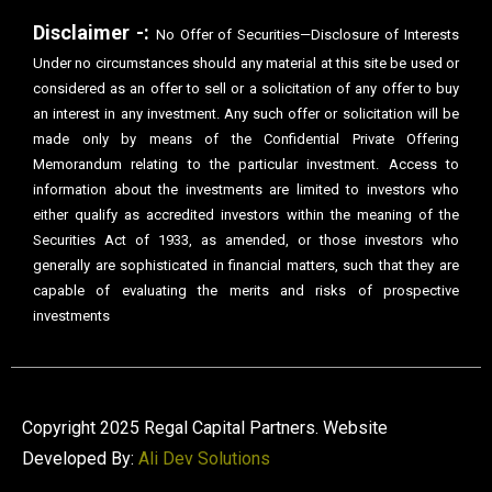
Disclaimer -:
No Offer of Securities—Disclosure of Interests
Under no circumstances should any material at this site be used or
considered as an offer to sell or a solicitation of any offer to buy
an interest in any investment. Any such offer or solicitation will be
made only by means of the Confidential Private Offering
Memorandum relating to the particular investment. Access to
information about the investments are limited to investors who
either qualify as accredited investors within the meaning of the
Securities Act of 1933, as amended, or those investors who
generally are sophisticated in financial matters, such that they are
capable of evaluating the merits and risks of prospective
investments
Copyright 2025 Regal Capital Partners. Website
Developed By:
Ali Dev Solutions