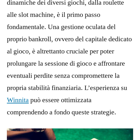
dinamiche dei diversi giochi, dalla roulette
alle slot machine, è il primo passo
fondamentale. Una gestione oculata del
proprio bankroll, ovvero del capitale dedicato
al gioco, è altrettanto cruciale per poter
prolungare la sessione di gioco e affrontare
eventuali perdite senza compromettere la
propria stabilità finanziaria. L’esperienza su
Winnita
può essere ottimizzata
comprendendo a fondo queste strategie.