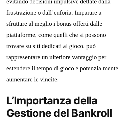
evitando decisioni impulsive dettate dalla
frustrazione o dall’euforia. Imparare a
sfruttare al meglio i bonus offerti dalle
piattaforme, come quelli che si possono
trovare su siti dedicati al gioco, può
rappresentare un ulteriore vantaggio per
estendere il tempo di gioco e potenzialmente
aumentare le vincite.
L’Importanza della
Gestione del Bankroll