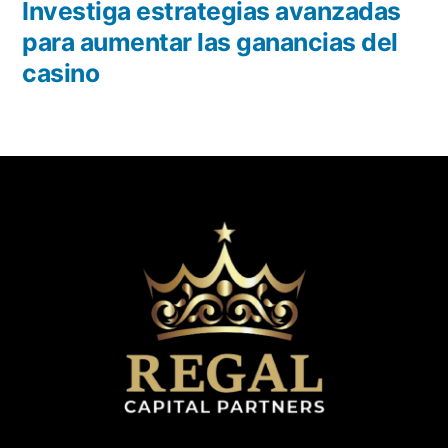
Investiga estrategias avanzadas
para aumentar las ganancias del
casino