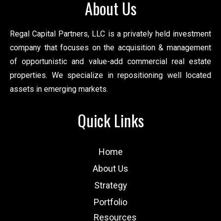
About Us
Regal Capital Partners, LLC is a privately held investment
company that focuses on the acquisition & management
of opportunistic and value-add commercial real estate
properties. We specialize in repositioning well located
assets in emerging markets.
Quick Links
Home
About Us
Strategy
Portfolio
Resources