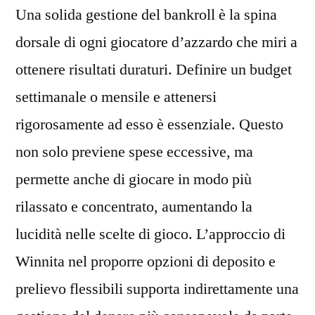
Una solida gestione del bankroll è la spina
dorsale di ogni giocatore d’azzardo che miri a
ottenere risultati duraturi. Definire un budget
settimanale o mensile e attenersi
rigorosamente ad esso è essenziale. Questo
non solo previene spese eccessive, ma
permette anche di giocare in modo più
rilassato e concentrato, aumentando la
lucidità nelle scelte di gioco. L’approccio di
Winnita nel proporre opzioni di deposito e
prelievo flessibili supporta indirettamente una