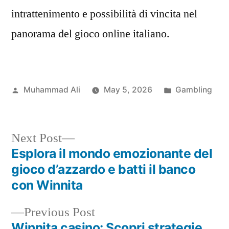
intrattenimento e possibilità di vincita nel
panorama del gioco online italiano.
Muhammad Ali
May 5, 2026
Gambling
Next Post
Esplora il mondo emozionante del
gioco d’azzardo e batti il banco
con Winnita
Previous Post
Winnita casino: Scopri strategie