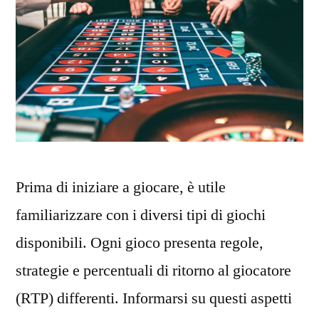
Prima di iniziare a giocare, è utile
familiarizzare con i diversi tipi di giochi
disponibili. Ogni gioco presenta regole,
strategie e percentuali di ritorno al giocatore
(RTP) differenti. Informarsi su questi aspetti