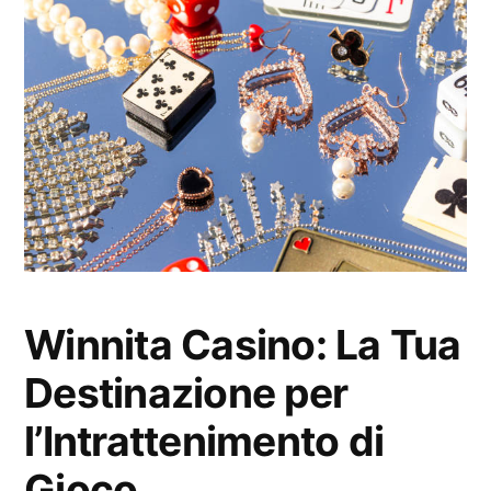
Winnita Casino: La Tua
Destinazione per
l’Intrattenimento di
Gioco