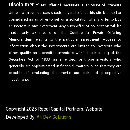
Disclaimer -:
No Offer of Securities—Disclosure of Interests
Under no circumstances should any material at this site be used or
considered as an offer to sell or a solicitation of any offer to buy
an interest in any investment. Any such offer or solicitation will be
made only by means of the Confidential Private Offering
Memorandum relating to the particular investment. Access to
information about the investments are limited to investors who
either qualify as accredited investors within the meaning of the
Securities Act of 1933, as amended, or those investors who
generally are sophisticated in financial matters, such that they are
capable of evaluating the merits and risks of prospective
investments
Copyright 2025 Regal Capital Partners. Website
Developed By:
Ali Dev Solutions