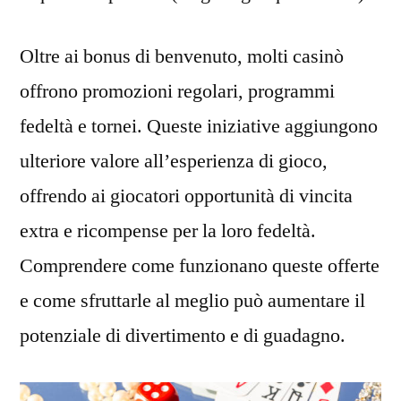
Oltre ai bonus di benvenuto, molti casinò
offrono promozioni regolari, programmi
fedeltà e tornei. Queste iniziative aggiungono
ulteriore valore all’esperienza di gioco,
offrendo ai giocatori opportunità di vincita
extra e ricompense per la loro fedeltà.
Comprendere come funzionano queste offerte
e come sfruttarle al meglio può aumentare il
potenziale di divertimento e di guadagno.