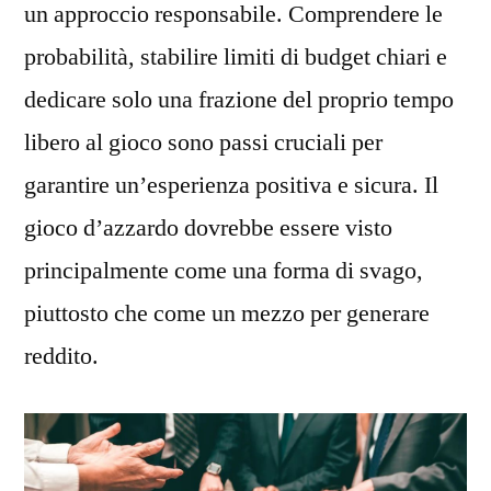
un approccio responsabile. Comprendere le
probabilità, stabilire limiti di budget chiari e
dedicare solo una frazione del proprio tempo
libero al gioco sono passi cruciali per
garantire un’esperienza positiva e sicura. Il
gioco d’azzardo dovrebbe essere visto
principalmente come una forma di svago,
piuttosto che come un mezzo per generare
reddito.