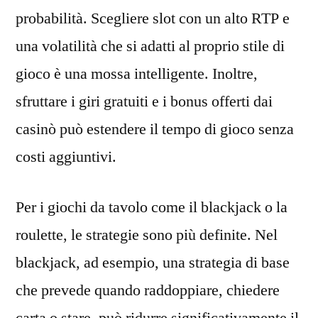
probabilità. Scegliere slot con un alto RTP e
una volatilità che si adatti al proprio stile di
gioco è una mossa intelligente. Inoltre,
sfruttare i giri gratuiti e i bonus offerti dai
casinò può estendere il tempo di gioco senza
costi aggiuntivi.
Per i giochi da tavolo come il blackjack o la
roulette, le strategie sono più definite. Nel
blackjack, ad esempio, una strategia di base
che prevede quando raddoppiare, chiedere
carta o stare, può ridurre significativamente il