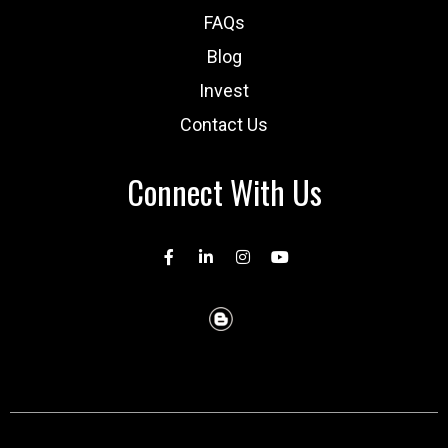
FAQs
Blog
Invest
Contact Us
Connect With Us