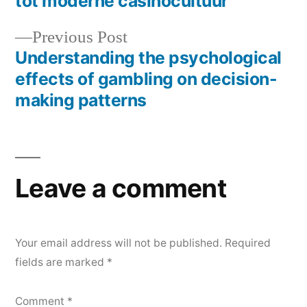
tot moderne casinocultuur
Previous Post
Understanding the psychological
effects of gambling on decision-
making patterns
Leave a comment
Your email address will not be published.
Required
fields are marked
*
Comment
*