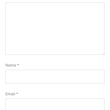
Name
*
Email
*