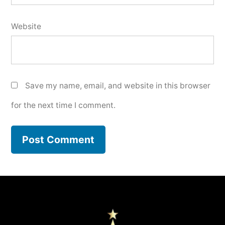
Website
Save my name, email, and website in this browser
for the next time I comment.