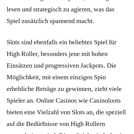
lesen und strategisch zu agieren, was das
Spiel zusätzlich spannend macht.
Slots sind ebenfalls ein beliebtes Spiel für
High Roller, besonders jene mit hohen
Einsätzen und progressiven Jackpots. Die
Möglichkeit, mit einem einzigen Spin
erhebliche Beträge zu gewinnen, zieht viele
Spieler an. Online Casinos wie Casinoloots
bieten eine Vielzahl von Slots an, die speziell
auf die Bedürfnisse von High Rollern