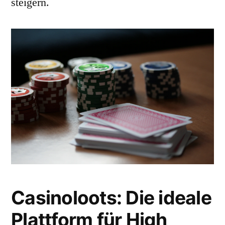
steigern.
Casinoloots: Die ideale
Plattform für High