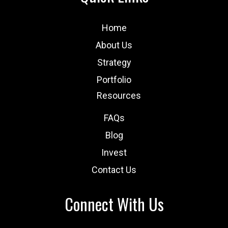
Home
About Us
Strategy
Portfolio
Resources
FAQs
Blog
Invest
Contact Us
Connect With Us