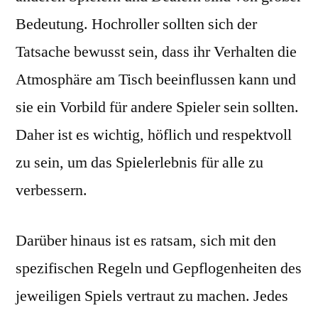
Bedeutung. Hochroller sollten sich der
Tatsache bewusst sein, dass ihr Verhalten die
Atmosphäre am Tisch beeinflussen kann und
sie ein Vorbild für andere Spieler sein sollten.
Daher ist es wichtig, höflich und respektvoll
zu sein, um das Spielerlebnis für alle zu
verbessern.
Darüber hinaus ist es ratsam, sich mit den
spezifischen Regeln und Gepflogenheiten des
jeweiligen Spiels vertraut zu machen. Jedes