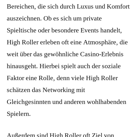
Bereichen, die sich durch Luxus und Komfort
auszeichnen. Ob es sich um private
Spieltische oder besondere Events handelt,
High Roller erleben oft eine Atmosphäre, die
weit über das gewöhnliche Casino-Erlebnis
hinausgeht. Hierbei spielt auch der soziale
Faktor eine Rolle, denn viele High Roller
schätzen das Networking mit
Gleichgesinnten und anderen wohlhabenden
Spielern.
Außerdem sind High Roller oft Ziel von