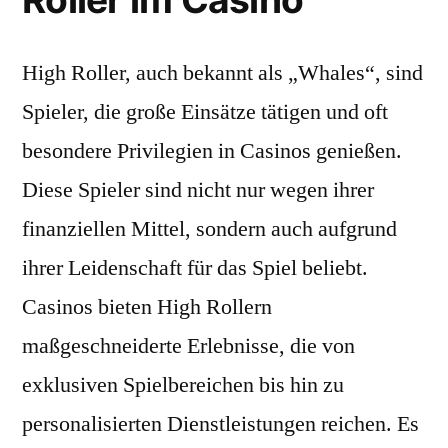
High Roller, auch bekannt als „Whales“, sind
Spieler, die große Einsätze tätigen und oft
besondere Privilegien in Casinos genießen.
Diese Spieler sind nicht nur wegen ihrer
finanziellen Mittel, sondern auch aufgrund
ihrer Leidenschaft für das Spiel beliebt.
Casinos bieten High Rollern
maßgeschneiderte Erlebnisse, die von
exklusiven Spielbereichen bis hin zu
personalisierten Dienstleistungen reichen. Es