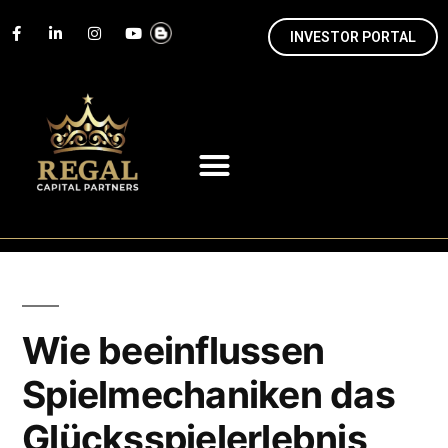
INVESTOR PORTAL
Wie beeinflussen
Spielmechaniken das
Glücksspielerlebnis