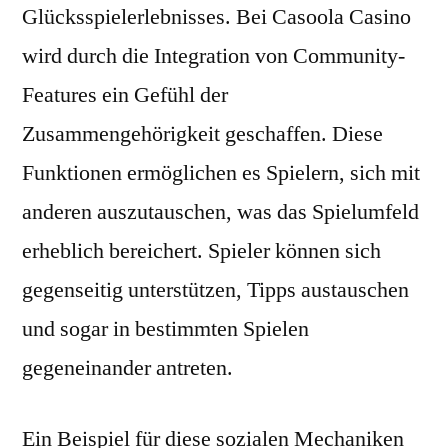
Glücksspielerlebnisses. Bei Casoola Casino
wird durch die Integration von Community-
Features ein Gefühl der
Zusammengehörigkeit geschaffen. Diese
Funktionen ermöglichen es Spielern, sich mit
anderen auszutauschen, was das Spielumfeld
erheblich bereichert. Spieler können sich
gegenseitig unterstützen, Tipps austauschen
und sogar in bestimmten Spielen
gegeneinander antreten.
Ein Beispiel für diese sozialen Mechaniken