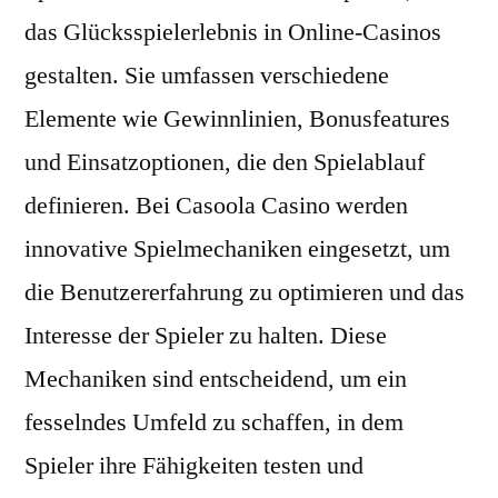
das Glücksspielerlebnis in Online-Casinos
gestalten. Sie umfassen verschiedene
Elemente wie Gewinnlinien, Bonusfeatures
und Einsatzoptionen, die den Spielablauf
definieren. Bei Casoola Casino werden
innovative Spielmechaniken eingesetzt, um
die Benutzererfahrung zu optimieren und das
Interesse der Spieler zu halten. Diese
Mechaniken sind entscheidend, um ein
fesselndes Umfeld zu schaffen, in dem
Spieler ihre Fähigkeiten testen und