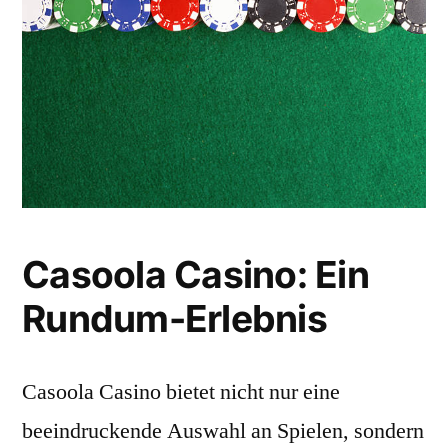
Casoola Casino: Ein
Rundum-Erlebnis
Casoola Casino bietet nicht nur eine
beeindruckende Auswahl an Spielen, sondern