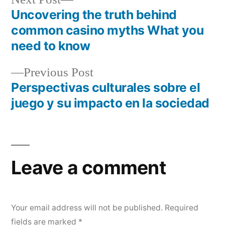
Uncovering the truth behind
common casino myths What you
need to know
Previous Post
Perspectivas culturales sobre el
juego y su impacto en la sociedad
Leave a comment
Your email address will not be published.
Required
fields are marked
*