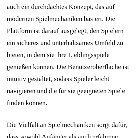
auch ein durchdachtes Konzept, das auf
modernen Spielmechaniken basiert. Die
Plattform ist darauf ausgelegt, den Spielern
ein sicheres und unterhaltsames Umfeld zu
bieten, in dem sie ihre Lieblingsspiele
genießen können. Die Benutzeroberfläche ist
intuitiv gestaltet, sodass Spieler leicht
navigieren und die für sie geeigneten Spiele
finden können.
Die Vielfalt an Spielmechaniken sorgt dafür,
dass sowohl Anfänger als auch erfahrene