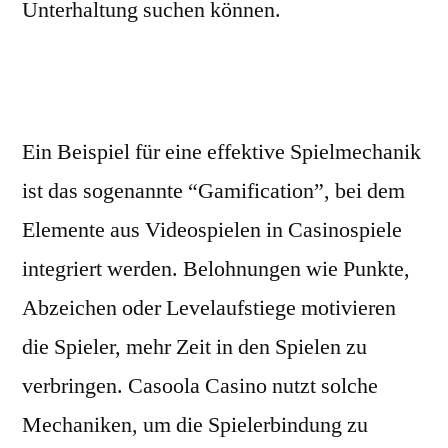
Unterhaltung suchen können.
Ein Beispiel für eine effektive Spielmechanik
ist das sogenannte “Gamification”, bei dem
Elemente aus Videospielen in Casinospiele
integriert werden. Belohnungen wie Punkte,
Abzeichen oder Levelaufstiege motivieren
die Spieler, mehr Zeit in den Spielen zu
verbringen. Casoola Casino nutzt solche
Mechaniken, um die Spielerbindung zu