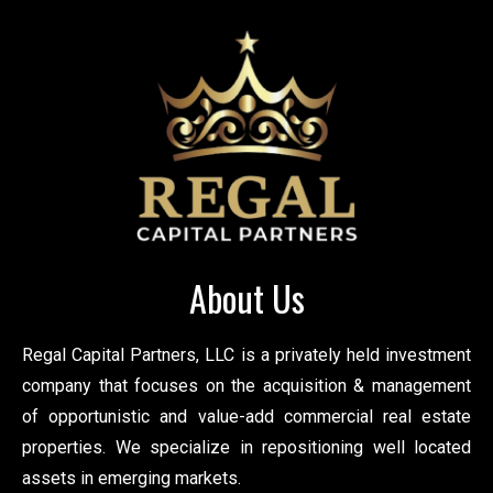
About Us
Regal Capital Partners, LLC is a privately held investment
company that focuses on the acquisition & management
of opportunistic and value-add commercial real estate
properties. We specialize in repositioning well located
assets in emerging markets.