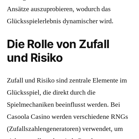
Ansätze auszuprobieren, wodurch das
Glücksspielerlebnis dynamischer wird.
Die Rolle von Zufall
und Risiko
Zufall und Risiko sind zentrale Elemente im
Glücksspiel, die direkt durch die
Spielmechaniken beeinflusst werden. Bei
Casoola Casino werden verschiedene RNGs
(Zufallszahlengeneratoren) verwendet, um