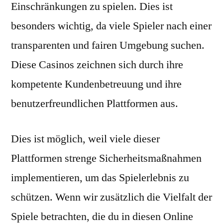
Einschränkungen zu spielen. Dies ist
besonders wichtig, da viele Spieler nach einer
transparenten und fairen Umgebung suchen.
Diese Casinos zeichnen sich durch ihre
kompetente Kundenbetreuung und ihre
benutzerfreundlichen Plattformen aus.
Dies ist möglich, weil viele dieser
Plattformen strenge Sicherheitsmaßnahmen
implementieren, um das Spielerlebnis zu
schützen. Wenn wir zusätzlich die Vielfalt der
Spiele betrachten, die du in diesen Online