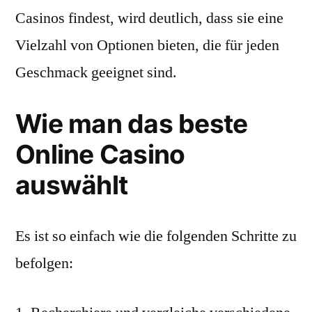
Casinos findest, wird deutlich, dass sie eine
Vielzahl von Optionen bieten, die für jeden
Geschmack geeignet sind.
Wie man das beste
Online Casino
auswählt
Es ist so einfach wie die folgenden Schritte zu
befolgen: