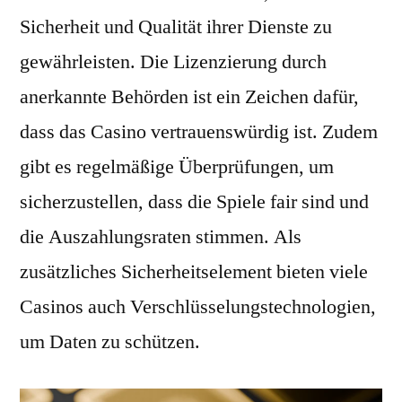
Sicherheit und Qualität ihrer Dienste zu
gewährleisten. Die Lizenzierung durch
anerkannte Behörden ist ein Zeichen dafür,
dass das Casino vertrauenswürdig ist. Zudem
gibt es regelmäßige Überprüfungen, um
sicherzustellen, dass die Spiele fair sind und
die Auszahlungsraten stimmen. Als
zusätzliches Sicherheitselement bieten viele
Casinos auch Verschlüsselungstechnologien,
um Daten zu schützen.