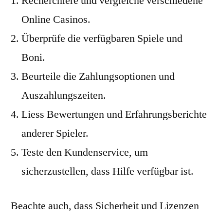
Recherchiere und vergleiche verschiedene
Online Casinos.
Überprüfe die verfügbaren Spiele und
Boni.
Beurteile die Zahlungsoptionen und
Auszahlungszeiten.
Liess Bewertungen und Erfahrungsberichte
anderer Spieler.
Teste den Kundenservice, um
sicherzustellen, dass Hilfe verfügbar ist.
Beachte auch, dass Sicherheit und Lizenzen