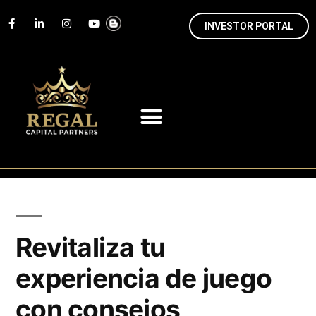
INVESTOR PORTAL
Revitaliza tu
experiencia de juego
con consejos