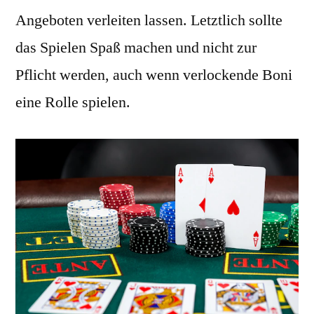
Angeboten verleiten lassen. Letztlich sollte
das Spielen Spaß machen und nicht zur
Pflicht werden, auch wenn verlockende Boni
eine Rolle spielen.