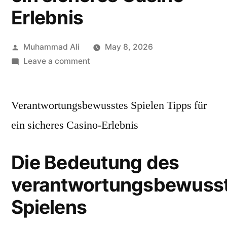
Erlebnis
Muhammad Ali
May 8, 2026
Leave a comment
Verantwortungsbewusstes Spielen Tipps für
ein sicheres Casino-Erlebnis
Die Bedeutung des
verantwortungsbewuss
Spielens