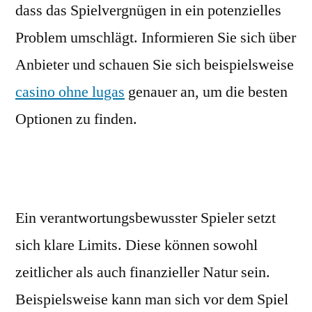
dass das Spielvergnügen in ein potenzielles
Problem umschlägt. Informieren Sie sich über
Anbieter und schauen Sie sich beispielsweise
casino ohne lugas
genauer an, um die besten
Optionen zu finden.
Ein verantwortungsbewusster Spieler setzt
sich klare Limits. Diese können sowohl
zeitlicher als auch finanzieller Natur sein.
Beispielsweise kann man sich vor dem Spiel