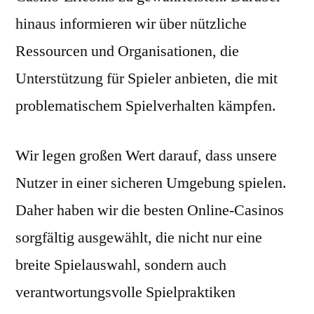
hinaus informieren wir über nützliche
Ressourcen und Organisationen, die
Unterstützung für Spieler anbieten, die mit
problematischem Spielverhalten kämpfen.
Wir legen großen Wert darauf, dass unsere
Nutzer in einer sicheren Umgebung spielen.
Daher haben wir die besten Online-Casinos
sorgfältig ausgewählt, die nicht nur eine
breite Spielauswahl, sondern auch
verantwortungsvolle Spielpraktiken