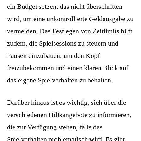
ein Budget setzen, das nicht überschritten
wird, um eine unkontrollierte Geldausgabe zu
vermeiden. Das Festlegen von Zeitlimits hilft
zudem, die Spielsessions zu steuern und
Pausen einzubauen, um den Kopf
freizubekommen und einen klaren Blick auf
das eigene Spielverhalten zu behalten.
Darüber hinaus ist es wichtig, sich über die
verschiedenen Hilfsangebote zu informieren,
die zur Verfügung stehen, falls das
Spielverhalten problematisch wird. Es gibt