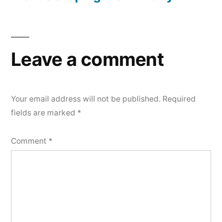
Leave a comment
Your email address will not be published.
Required
fields are marked
*
Comment
*