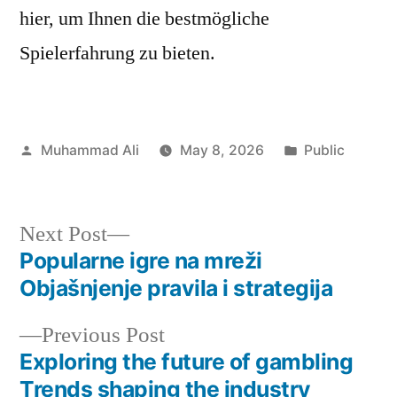
hier, um Ihnen die bestmögliche
Spielerfahrung zu bieten.
Muhammad Ali
May 8, 2026
Public
Next Post
Popularne igre na mreži
Objašnjenje pravila i strategija
Previous Post
Exploring the future of gambling
Trends shaping the industry