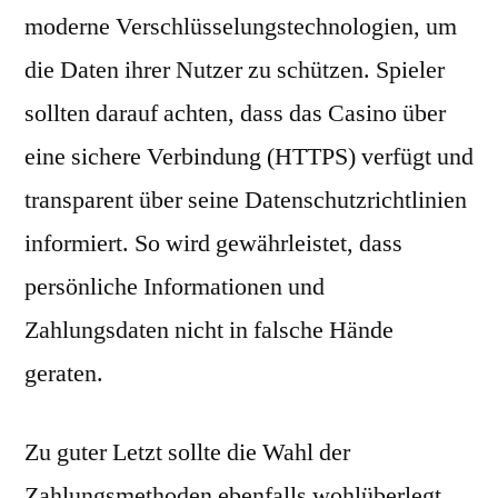
moderne Verschlüsselungstechnologien, um
die Daten ihrer Nutzer zu schützen. Spieler
sollten darauf achten, dass das Casino über
eine sichere Verbindung (HTTPS) verfügt und
transparent über seine Datenschutzrichtlinien
informiert. So wird gewährleistet, dass
persönliche Informationen und
Zahlungsdaten nicht in falsche Hände
geraten.
Zu guter Letzt sollte die Wahl der
Zahlungsmethoden ebenfalls wohlüberlegt