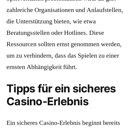
zahlreiche Organisationen und Anlaufstellen,
die Unterstützung bieten, wie etwa
Beratungsstellen oder Hotlines. Diese
Ressourcen sollten ernst genommen werden,
um zu verhindern, dass das Spielen zu einer
ernsten Abhängigkeit führt.
Tipps für ein sicheres
Casino-Erlebnis
Ein sicheres Casino-Erlebnis beginnt bereits