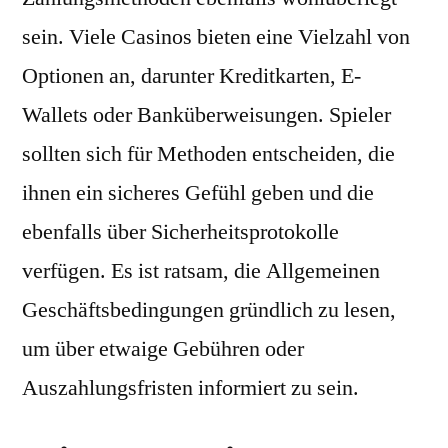
sein. Viele Casinos bieten eine Vielzahl von
Optionen an, darunter Kreditkarten, E-
Wallets oder Banküberweisungen. Spieler
sollten sich für Methoden entscheiden, die
ihnen ein sicheres Gefühl geben und die
ebenfalls über Sicherheitsprotokolle
verfügen. Es ist ratsam, die Allgemeinen
Geschäftsbedingungen gründlich zu lesen,
um über etwaige Gebühren oder
Auszahlungsfristen informiert zu sein.