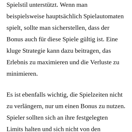
Spielstil unterstützt. Wenn man
beispielsweise hauptsächlich Spielautomaten
spielt, sollte man sicherstellen, dass der
Bonus auch für diese Spiele gültig ist. Eine
kluge Strategie kann dazu beitragen, das
Erlebnis zu maximieren und die Verluste zu
minimieren.
Es ist ebenfalls wichtig, die Spielzeiten nicht
zu verlängern, nur um einen Bonus zu nutzen.
Spieler sollten sich an ihre festgelegten
Limits halten und sich nicht von den