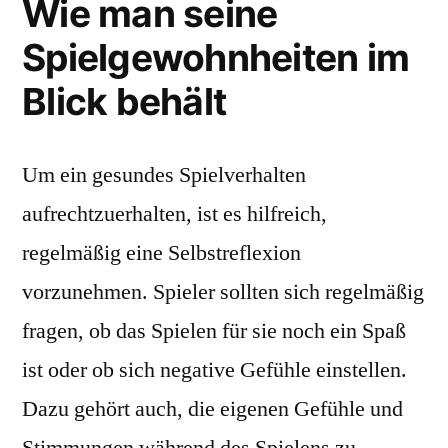
Wie man seine
Spielgewohnheiten im
Blick behält
Um ein gesundes Spielverhalten
aufrechtzuerhalten, ist es hilfreich,
regelmäßig eine Selbstreflexion
vorzunehmen. Spieler sollten sich regelmäßig
fragen, ob das Spielen für sie noch ein Spaß
ist oder ob sich negative Gefühle einstellen.
Dazu gehört auch, die eigenen Gefühle und