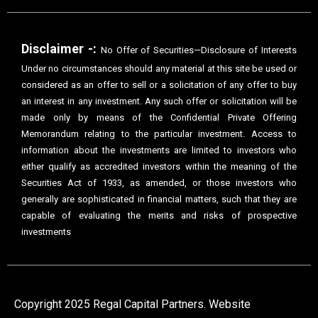
Disclaimer -:
No Offer of Securities—Disclosure of Interests
Under no circumstances should any material at this site be used or
considered as an offer to sell or a solicitation of any offer to buy
an interest in any investment. Any such offer or solicitation will be
made only by means of the Confidential Private Offering
Memorandum relating to the particular investment. Access to
information about the investments are limited to investors who
either qualify as accredited investors within the meaning of the
Securities Act of 1933, as amended, or those investors who
generally are sophisticated in financial matters, such that they are
capable of evaluating the merits and risks of prospective
investments
Copyright 2025 Regal Capital Partners. Website