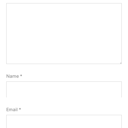
Name
*
Email
*