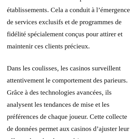
établissements. Cela a conduit à l’émergence
de services exclusifs et de programmes de
fidélité spécialement conçus pour attirer et
maintenir ces clients précieux.
Dans les coulisses, les casinos surveillent
attentivement le comportement des parieurs.
Grâce à des technologies avancées, ils
analysent les tendances de mise et les
préférences de chaque joueur. Cette collecte
de données permet aux casinos d’ajuster leur