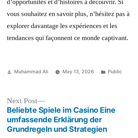
d’opportunités et d’histoires à découvrir. Si
vous souhaitez en savoir plus, n’hésitez pas à
explorer davantage les expériences et les
tendances qui façonnent ce monde captivant.
Muhammad Ali
May 13, 2026
Public
Next Post
Beliebte Spiele im Casino Eine
umfassende Erklärung der
Grundregeln und Strategien