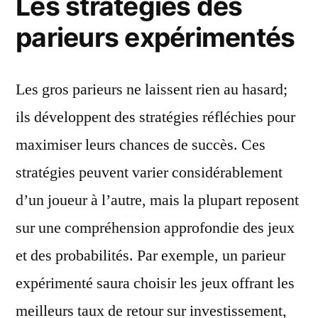
Les stratégies des
parieurs expérimentés
Les gros parieurs ne laissent rien au hasard;
ils développent des stratégies réfléchies pour
maximiser leurs chances de succès. Ces
stratégies peuvent varier considérablement
d’un joueur à l’autre, mais la plupart reposent
sur une compréhension approfondie des jeux
et des probabilités. Par exemple, un parieur
expérimenté saura choisir les jeux offrant les
meilleurs taux de retour sur investissement,