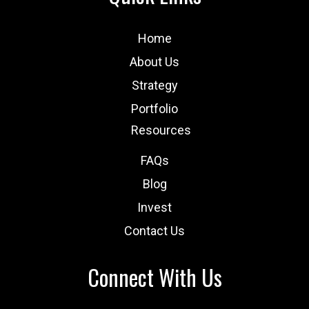
Home
About Us
Strategy
Portfolio
Resources
FAQs
Blog
Invest
Contact Us
Connect With Us