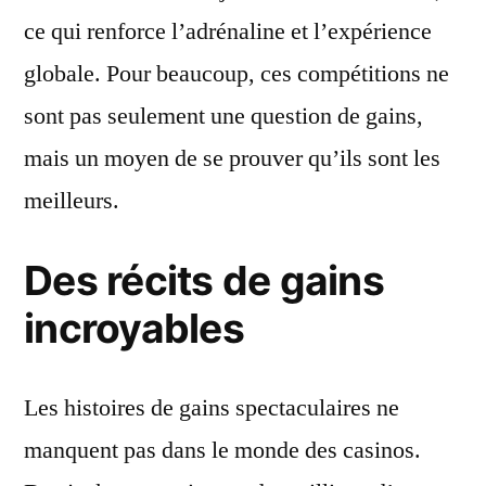
ce qui renforce l’adrénaline et l’expérience
globale. Pour beaucoup, ces compétitions ne
sont pas seulement une question de gains,
mais un moyen de se prouver qu’ils sont les
meilleurs.
Des récits de gains
incroyables
Les histoires de gains spectaculaires ne
manquent pas dans le monde des casinos.