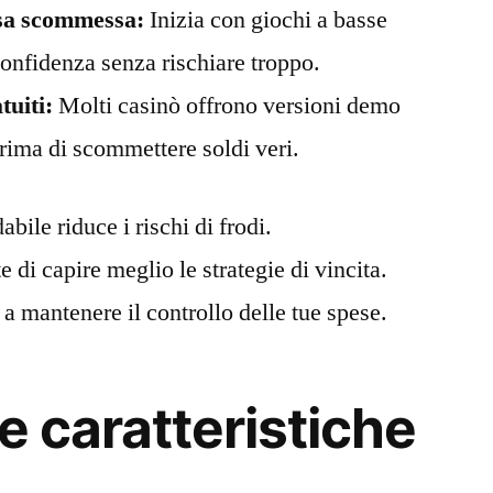
ssa scommessa:
Inizia con giochi a basse
nfidenza senza rischiare troppo.
tuiti:
Molti casinò offrono versioni demo
prima di scommettere soldi veri.
abile riduce i rischi di frodi.
e di capire meglio le strategie di vincita.
a a mantenere il controllo delle tue spese.
le caratteristiche