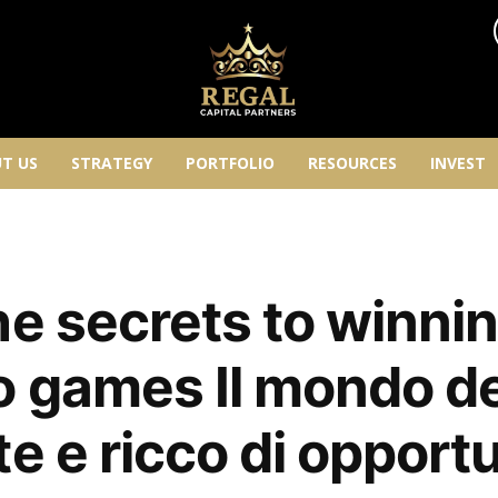
T US
STRATEGY
PORTFOLIO
RESOURCES
INVEST
e secrets to winnin
o games Il mondo de
e e ricco di opportu