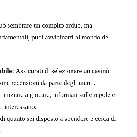
 può sembrare un compito arduo, ma
damentali, puoi avvicinarti al mondo del
abile:
Assicurati di selezionare un casinò
one recensioni da parte degli utenti.
 iniziare a giocare, informati sulle regole e
ti interessano.
i quanto sei disposto a spendere e cerca di
.