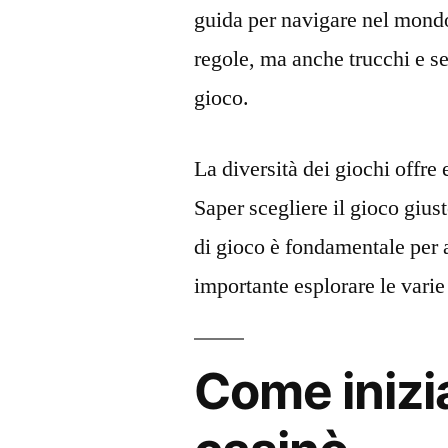
guida per navigare nel mondo
regole, ma anche trucchi e se
gioco.
La diversità dei giochi offre
Saper scegliere il gioco giust
di gioco è fondamentale per 
importante esplorare le varie
Come inizia