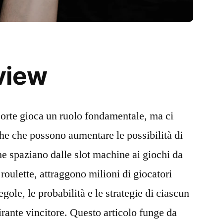
view
 sorte gioca un ruolo fondamentale, ma ci
che che possono aumentare le possibilità di
che spaziano dalle slot machine ai giochi da
 roulette, attraggono milioni di giocatori
ole, le probabilità e le strategie di ciascun
irante vincitore. Questo articolo funge da