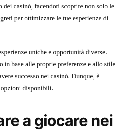
 dei casinò, facendoti scoprire non solo le
greti per ottimizzare le tue esperienze di
 esperienze uniche e opportunità diverse.
o in base alle proprie preferenze e allo stile
avere successo nei casinò. Dunque, è
 opzioni disponibili.
re a giocare nei