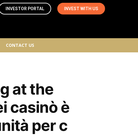
INVESTOR PORTAL
INVEST WITH US
CONTACT US
g at the
i casinò è
nità per c