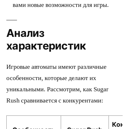
вами новые возможности для игры.
Анализ
характеристик
Игровые автоматы имеют различные
особенности, которые делают их
уникальными. Рассмотрим, как Sugar
Rush сравнивается с конкурентами:
Конк