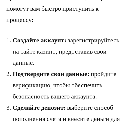
помогут вам быстро приступить к
процессу:
Создайте аккаунт:
зарегистрируйтесь
на сайте казино, предоставив свои
данные.
Подтвердите свои данные:
пройдите
верификацию, чтобы обеспечить
безопасность вашего аккаунта.
Сделайте депозит:
выберите способ
пополнения счета и внесите деньги для