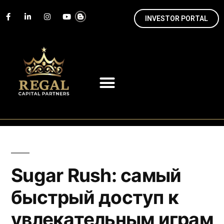
INVESTOR PORTAL
Sugar Rush: самый
быстрый доступ к
увлекательным играм