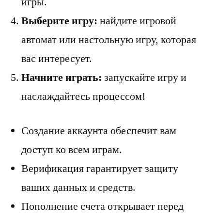
игры.
Выберите игру:
найдите игровой
автомат или настольную игру, которая
вас интересует.
Начните играть:
запускайте игру и
наслаждайтесь процессом!
Создание аккаунта обеспечит вам
доступ ко всем играм.
Верификация гарантирует защиту
ваших данных и средств.
Пополнение счета открывает перед