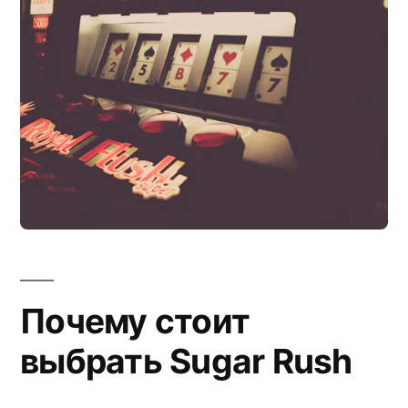
Почему стоит
выбрать Sugar Rush