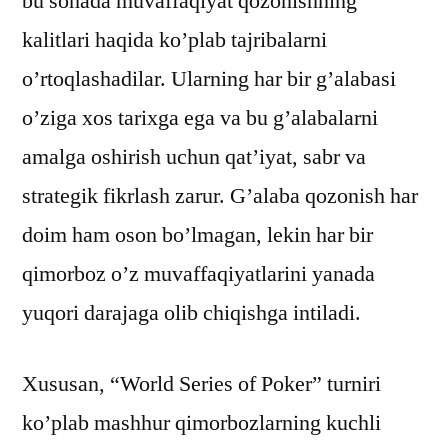
bu sohada muvaffaqiyat qozonishning
kalitlari haqida ko’plab tajribalarni
o’rtoqlashadilar. Ularning har bir g’alabasi
o’ziga xos tarixga ega va bu g’alabalarni
amalga oshirish uchun qat’iyat, sabr va
strategik fikrlash zarur. G’alaba qozonish har
doim ham oson bo’lmagan, lekin har bir
qimorboz o’z muvaffaqiyatlarini yanada
yuqori darajaga olib chiqishga intiladi.
Xususan, “World Series of Poker” turniri
ko’plab mashhur qimorbozlarning kuchli