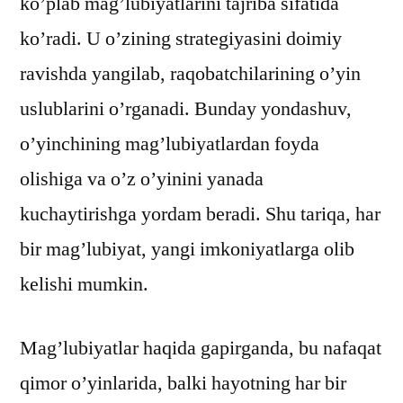
ko’plab mag’lubiyatlarini tajriba sifatida
ko’radi. U o’zining strategiyasini doimiy
ravishda yangilab, raqobatchilarining o’yin
uslublarini o’rganadi. Bunday yondashuv,
o’yinchining mag’lubiyatlardan foyda
olishiga va o’z o’yinini yanada
kuchaytirishga yordam beradi. Shu tariqa, har
bir mag’lubiyat, yangi imkoniyatlarga olib
kelishi mumkin.
Mag’lubiyatlar haqida gapirganda, bu nafaqat
qimor o’yinlarida, balki hayotning har bir