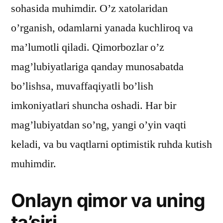
sohasida muhimdir. O’z xatolaridan
o’rganish, odamlarni yanada kuchliroq va
ma’lumotli qiladi. Qimorbozlar o’z
mag’lubiyatlariga qanday munosabatda
bo’lishsa, muvaffaqiyatli bo’lish
imkoniyatlari shuncha oshadi. Har bir
mag’lubiyatdan so’ng, yangi o’yin vaqti
keladi, va bu vaqtlarni optimistik ruhda kutish
muhimdir.
Onlayn qimor va uning
ta’siri