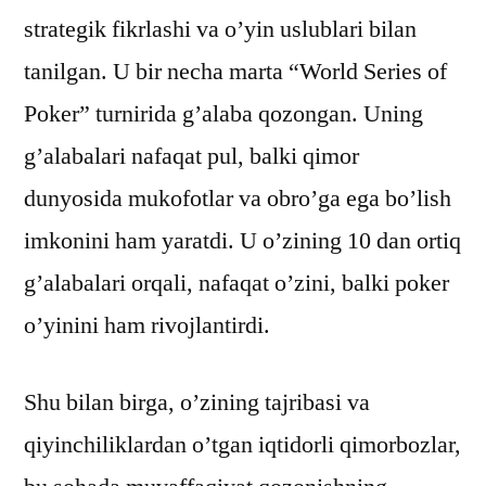
strategik fikrlashi va o’yin uslublari bilan
tanilgan. U bir necha marta “World Series of
Poker” turnirida g’alaba qozongan. Uning
g’alabalari nafaqat pul, balki qimor
dunyosida mukofotlar va obro’ga ega bo’lish
imkonini ham yaratdi. U o’zining 10 dan ortiq
g’alabalari orqali, nafaqat o’zini, balki poker
o’yinini ham rivojlantirdi.
Shu bilan birga, o’zining tajribasi va
qiyinchiliklardan o’tgan iqtidorli qimorbozlar,