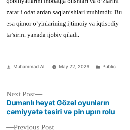
qobiliyatlarini inobatga olishlari va o’zlarini
zararli odatlardan saqlanishlari muhimdir. Bu
esa qimor o’yinlarining ijtimoiy va iqtisodiy
ta’sirini yanada ijobiy qiladi.
Muhammad Ali
May 22, 2026
Public
Next Post
Dumanlı həyat Gözəl oyunların
cəmiyyətə təsiri və pin upın rolu
Previous Post