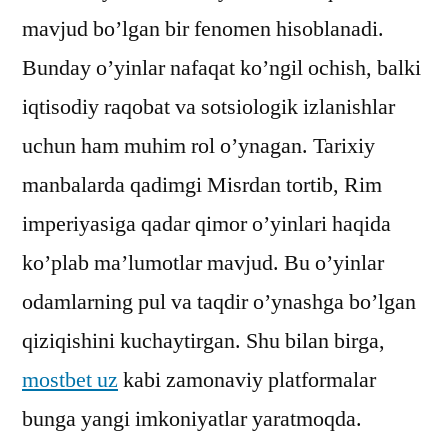
mavjud bo’lgan bir fenomen hisoblanadi.
Bunday o’yinlar nafaqat ko’ngil ochish, balki
iqtisodiy raqobat va sotsiologik izlanishlar
uchun ham muhim rol o’ynagan. Tarixiy
manbalarda qadimgi Misrdan tortib, Rim
imperiyasiga qadar qimor o’yinlari haqida
ko’plab ma’lumotlar mavjud. Bu o’yinlar
odamlarning pul va taqdir o’ynashga bo’lgan
qiziqishini kuchaytirgan. Shu bilan birga,
mostbet uz
kabi zamonaviy platformalar
bunga yangi imkoniyatlar yaratmoqda.