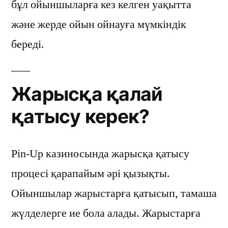
бұл ойыншыларға кез келген уақытта
және жерде ойын ойнауға мүмкіндік
береді.
Жарысқа қалай
қатысу керек?
Pin-Up казиносында жарысқа қатысу
процесі қарапайым әрі қызықты.
Ойыншылар жарыстарға қатысып, тамаша
жүлделерге ие бола алады. Жарыстарға