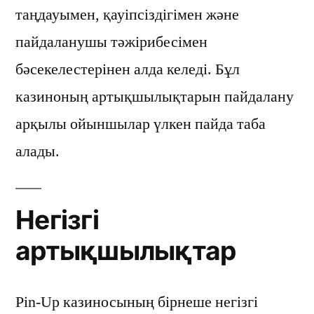
таңдауымен, қауіпсіздігімен және
пайдаланушы тәжірибесімен
бәсекелестерінен алда келеді. Бұл
казиноның артықшылықтарын пайдалану
арқылы ойыншылар үлкен пайда таба
алады.
Негізгі
артықшылықтар
Pin-Up казиносының бірнеше негізгі