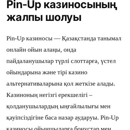
Pin-Up казиносының
жалпы шолуы
Pin-Up казиносы — Қазақстанда танымал
онлайн ойын алаңы, онда
пайдаланушылар түрлі слоттарға, үстел
ойындарына және тірі казино
альтернативаларына қол жеткізе алады.
Казиноның негізгі ерекшелігі –
қолданушылардың ыңғайлылығы мен
қауіпсіздігіне баса назар аударуы. Pin-Up
казиносы ойыншыларға бонустар мен