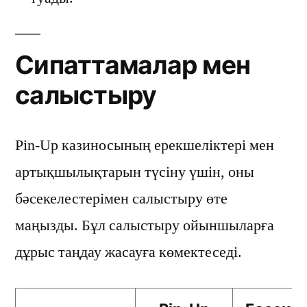
Сипаттамалар мен
салыстыру
Pin-Up казиносының ерекшеліктері мен
артықшылықтарын түсіну үшін, оны
бәсекелестерімен салыстыру өте
маңызды. Бұл салыстыру ойыншыларға
дұрыс таңдау жасауға көмектеседі.