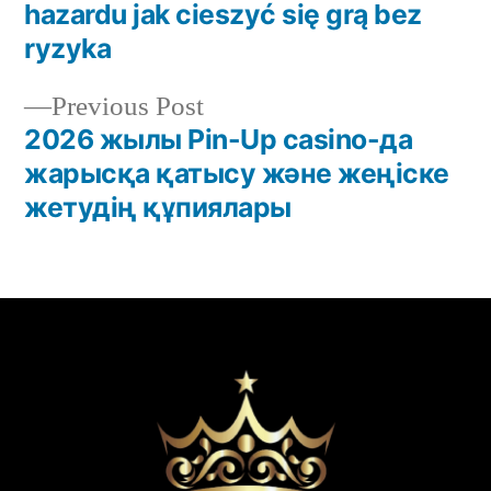
hazardu jak cieszyć się grą bez
ryzyka
Previous Post
2026 жылы Pin-Up casino-да
жарысқа қатысу және жеңіске
жетудің құпиялары