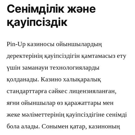
Сенімділік және
қауіпсіздік
Pin-Up казиносы ойыншылардың
деректерінің қауіпсіздігін қамтамасыз ету
үшін заманауи технологияларды
қолданады. Казино халықаралық
стандарттарға сәйкес лицензияланған,
яғни ойыншылар өз қаражаттары мен
жеке мәліметтерінің қауіпсіздігіне сенімді
бола алады. Сонымен қатар, казиноның