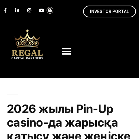
INVESTOR PORTAL
2026 жылы Pin-Up
casino-да жарысқа
қатысу және жеңіске