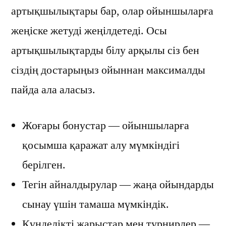
артықшылықтары бар, олар ойыншыларға
жеңіске жетуді жеңілдетеді. Осы
артықшылықтарды білу арқылы сіз бен
сіздің достарыңыз ойыннан максималды
пайда ала аласыз.
Жоғары бонустар — ойыншыларға
қосымша қаражат алу мүмкіндігі
берілген.
Тегін айналдырулар — жаңа ойындарды
сынау үшін тамаша мүмкіндік.
Күнделікті жарыстар мен турнирлер —