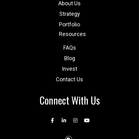
About Us
Strategy
Portfolio
Resources
FAQs
Blog
Invest
Contact Us
Connect With Us