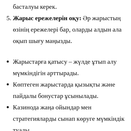
басталуы керек.
Жарыс ережелерін оқу:
Әр жарыстың
өзінің ережелері бар, оларды алдын ала
оқып шығу маңызды.
Жарыстарға қатысу – жүлде ұтып алу
мүмкіндігін арттырады.
Көптеген жарыстарда қызықты және
пайдалы бонустар ұсынылады.
Казинода жаңа ойындар мен
стратегияларды сынап көруге мүмкіндік
туады.