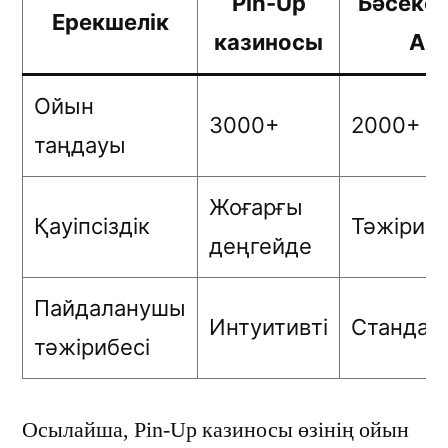
Pin-Up
Бәсеке
Ерекшелік
казиносы
A
Ойын
3000+
2000+
таңдауы
Жоғарғы
Қауіпсіздік
Тәжірибе
деңгейде
Пайдаланушы
Интуитивті
Стандар
тәжірибесі
Осылайша, Pin-Up казиносы өзінің ойын