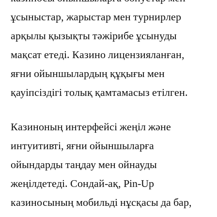
ұсыныстар, жарыстар мен турнирлер
арқылы қызықты тәжірибе ұсынуды
мақсат етеді. Казино лицензияланған,
яғни ойыншылардың құқығы мен
қауіпсіздігі толық қамтамасыз етілген.
Казиноның интерфейсі жеңіл және
интуитивті, яғни ойыншыларға
ойындарды таңдау мен ойнауды
жеңілдетеді. Сондай-ақ, Pin-Up
казиносының мобильді нұсқасы да бар,