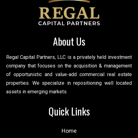
About Us
Regal Capital Partners, LLC is a privately held investment
company that focuses on the acquisition & management
of opportunistic and value-add commercial real estate
properties. We specialize in repositioning well located
assets in emerging markets.
Quick Links
Home