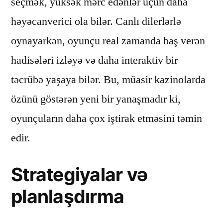
seçmək, yüksək mərc edənlər üçün daha
həyəcanverici ola bilər. Canlı dilerlərlə
oynayarkən, oyunçu real zamanda baş verən
hadisələri izləyə və daha interaktiv bir
təcrübə yaşaya bilər. Bu, müasir kazinolarda
özünü göstərən yeni bir yanaşmadır ki,
oyunçuların daha çox iştirak etməsini təmin
edir.
Strategiyalar və
planlaşdırma