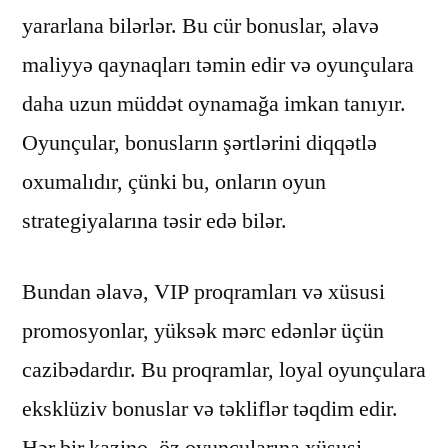
yararlana bilərlər. Bu cür bonuslar, əlavə
maliyyə qaynaqları təmin edir və oyunçulara
daha uzun müddət oynamağa imkan tanıyır.
Oyunçular, bonusların şərtlərini diqqətlə
oxumalıdır, çünki bu, onların oyun
strategiyalarına təsir edə bilər.
Bundan əlavə, VIP proqramları və xüsusi
promosyonlar, yüksək mərc edənlər üçün
cazibədardır. Bu proqramlar, loyal oyunçulara
eksklüziv bonuslar və təkliflər təqdim edir.