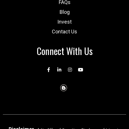
FAQs
Blog
Invest
Contact Us
Connect With Us