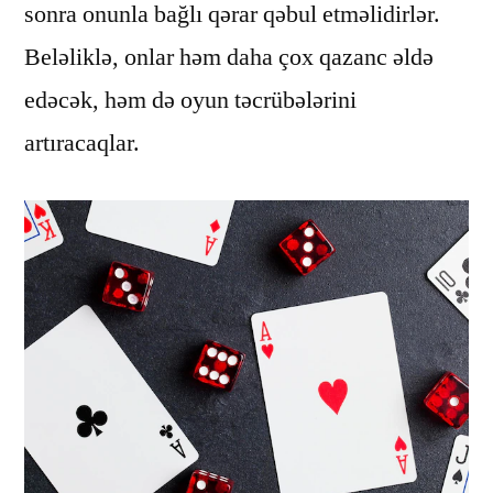
sonra onunla bağlı qərar qəbul etməlidirlər.
Beləliklə, onlar həm daha çox qazanc əldə
edəcək, həm də oyun təcrübələrini
artıracaqlar.