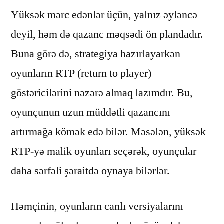
Yüksək mərc edənlər üçün, yalnız əyləncə
deyil, həm də qazanc məqsədi ön plandadır.
Buna görə də, strategiya hazırlayarkən
oyunların RTP (return to player)
göstəricilərini nəzərə almaq lazımdır. Bu,
oyunçunun uzun müddətli qazancını
artırmağa kömək edə bilər. Məsələn, yüksək
RTP-yə malik oyunları seçərək, oyunçular
daha sərfəli şəraitdə oynaya bilərlər.
Həmçinin, oyunların canlı versiyalarını