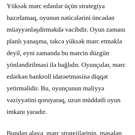
Yüksək mərc edənlər üçün strategiya
hazırlamaq, oyunun nəticələrini öncədən
müəyyənləşdirməkdə vacibdir. Oyun zamanı
planlı yanaşma, təkcə yüksək mərc etməklə
deyil, eyni zamanda bu mərcin düzgün
yönləndirilməsi ilə bağlıdır. Oyunçular, mərc
edərkən bankroll idarəetməsinə diqqət
yetirməlidir. Bu, oyunçunun maliyyə
vəziyyətini qoruyaraq, uzun müddətli oyun
imkanı yaradır.
Bundan əlavə, mərc stratejilərinin, məsələn,