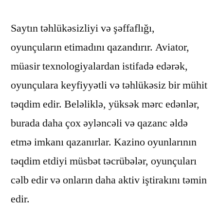
Saytın təhlükəsizliyi və şəffaflığı,
oyunçuların etimadını qazandırır. Aviator,
müasir texnologiyalardan istifadə edərək,
oyunçulara keyfiyyətli və təhlükəsiz bir mühit
təqdim edir. Beləliklə, yüksək mərc edənlər,
burada daha çox əyləncəli və qazanc əldə
etmə imkanı qazanırlar. Kazino oyunlarının
təqdim etdiyi müsbət təcrübələr, oyunçuları
cəlb edir və onların daha aktiv iştirakını təmin
edir.