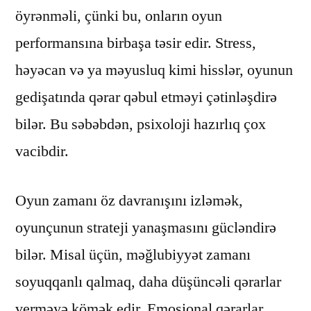
öyrənməli, çünki bu, onların oyun
performansına birbaşa təsir edir. Stress,
həyəcan və ya məyusluq kimi hisslər, oyunun
gedişatında qərar qəbul etməyi çətinləşdirə
bilər. Bu səbəbdən, psixoloji hazırlıq çox
vacibdir.
Oyun zamanı öz davranışını izləmək,
oyunçunun strateji yanaşmasını gücləndirə
bilər. Misal üçün, məğlubiyyət zamanı
soyuqqanlı qalmaq, daha düşüncəli qərarlar
verməyə kömək edir. Emosional qərarlar