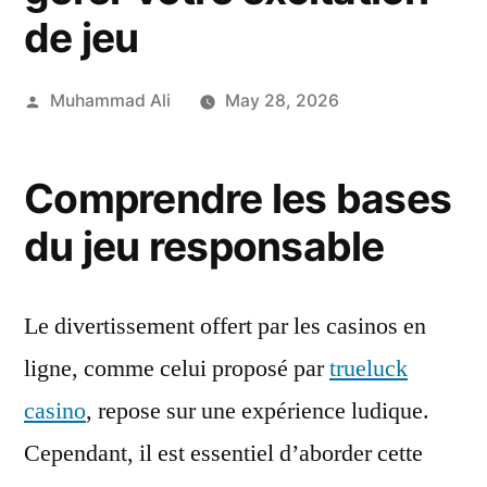
de jeu
Muhammad Ali
May 28, 2026
Comprendre les bases
du jeu responsable
Le divertissement offert par les casinos en
ligne, comme celui proposé par
trueluck
casino
, repose sur une expérience ludique.
Cependant, il est essentiel d’aborder cette