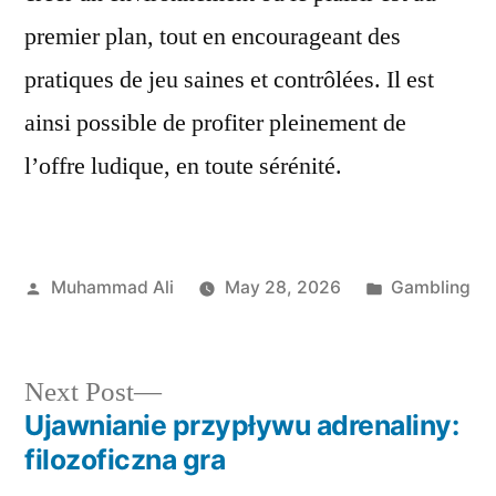
premier plan, tout en encourageant des
pratiques de jeu saines et contrôlées. Il est
ainsi possible de profiter pleinement de
l’offre ludique, en toute sérénité.
Muhammad Ali
May 28, 2026
Gambling
Next Post
Ujawnianie przypływu adrenaliny:
filozoficzna gra