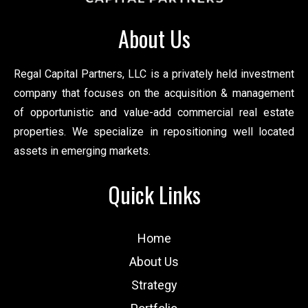
About Us
Regal Capital Partners, LLC is a privately held investment
company that focuses on the acquisition & management
of opportunistic and value-add commercial real estate
properties. We specialize in repositioning well located
assets in emerging markets.
Quick Links
Home
About Us
Strategy