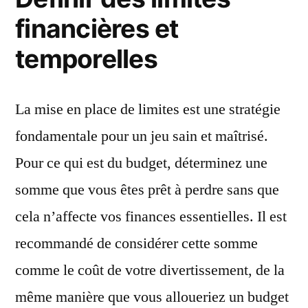
financières et
temporelles
La mise en place de limites est une stratégie
fondamentale pour un jeu sain et maîtrisé.
Pour ce qui est du budget, déterminez une
somme que vous êtes prêt à perdre sans que
cela n’affecte vos finances essentielles. Il est
recommandé de considérer cette somme
comme le coût de votre divertissement, de la
même manière que vous alloueriez un budget