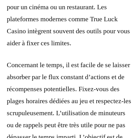
pour un cinéma ou un restaurant. Les
plateformes modernes comme True Luck
Casino intègrent souvent des outils pour vous
aider à fixer ces limites.
Concernant le temps, il est facile de se laisser
absorber par le flux constant d’actions et de
récompenses potentielles. Fixez-vous des
plages horaires dédiées au jeu et respectez-les
scrupuleusement. L’utilisation de minuteurs
ou de rappels peut être très utile pour ne pas
dépasser le temps imparti. L’objectif est de