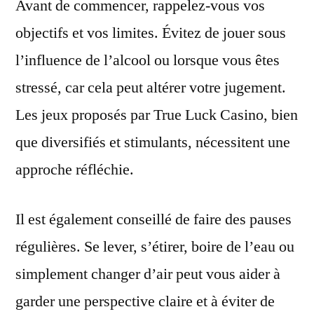
Avant de commencer, rappelez-vous vos
objectifs et vos limites. Évitez de jouer sous
l’influence de l’alcool ou lorsque vous êtes
stressé, car cela peut altérer votre jugement.
Les jeux proposés par True Luck Casino, bien
que diversifiés et stimulants, nécessitent une
approche réfléchie.
Il est également conseillé de faire des pauses
régulières. Se lever, s’étirer, boire de l’eau ou
simplement changer d’air peut vous aider à
garder une perspective claire et à éviter de