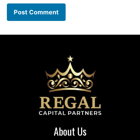
About Us