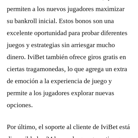
permiten a los nuevos jugadores maximizar
su bankroll inicial. Estos bonos son una
excelente oportunidad para probar diferentes
juegos y estrategias sin arriesgar mucho
dinero. IviBet también ofrece giros gratis en
ciertas tragamonedas, lo que agrega un extra
de emoción a la experiencia de juego y
permite a los jugadores explorar nuevas
opciones.
Por último, el soporte al cliente de IviBet está