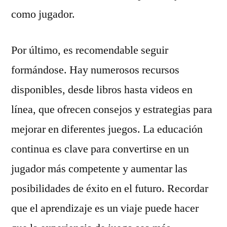
como jugador.
Por último, es recomendable seguir
formándose. Hay numerosos recursos
disponibles, desde libros hasta videos en
línea, que ofrecen consejos y estrategias para
mejorar en diferentes juegos. La educación
continua es clave para convertirse en un
jugador más competente y aumentar las
posibilidades de éxito en el futuro. Recordar
que el aprendizaje es un viaje puede hacer