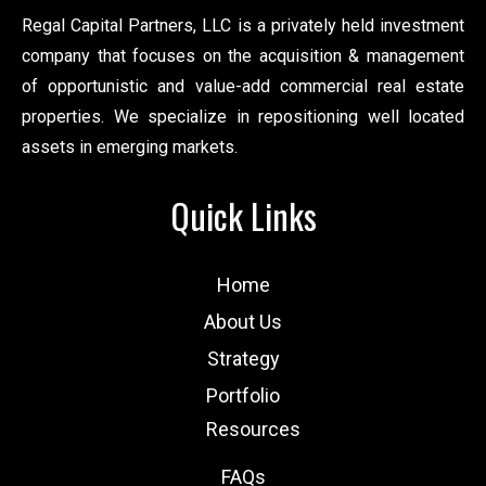
Regal Capital Partners, LLC is a privately held investment
company that focuses on the acquisition & management
of opportunistic and value-add commercial real estate
properties. We specialize in repositioning well located
assets in emerging markets.
Quick Links
Home
About Us
Strategy
Portfolio
Resources
FAQs