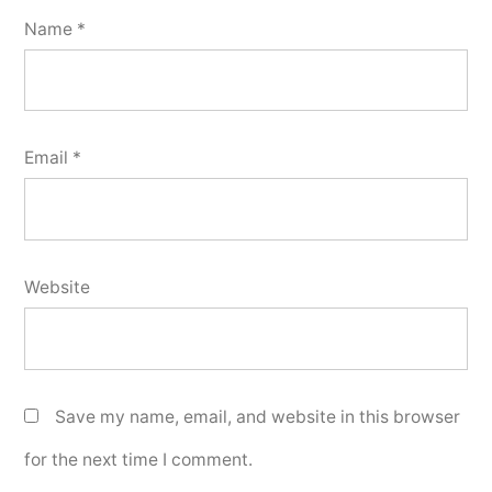
Name
*
Email
*
Website
Save my name, email, and website in this browser
for the next time I comment.