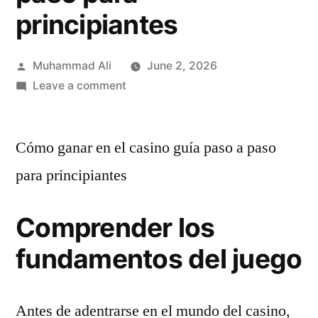
principiantes
Muhammad Ali
June 2, 2026
Leave a comment
Cómo ganar en el casino guía paso a paso
para principiantes
Comprender los
fundamentos del juego
Antes de adentrarse en el mundo del casino,