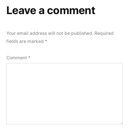
Leave a comment
Your email address will not be published.
Required
fields are marked
*
Comment
*