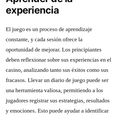
experiencia
El juego es un proceso de aprendizaje
constante, y cada sesión ofrece la
oportunidad de mejorar. Los principiantes
deben reflexionar sobre sus experiencias en el
casino, analizando tanto sus éxitos como sus
fracasos. Llevar un diario de juego puede ser
una herramienta valiosa, permitiendo a los
jugadores registrar sus estrategias, resultados
y emociones. Esto puede ayudar a identificar