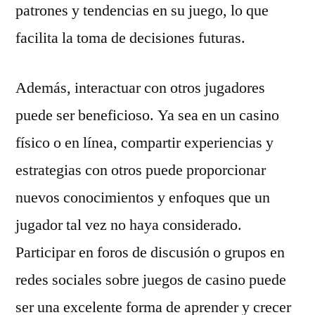
patrones y tendencias en su juego, lo que
facilita la toma de decisiones futuras.
Además, interactuar con otros jugadores
puede ser beneficioso. Ya sea en un casino
físico o en línea, compartir experiencias y
estrategias con otros puede proporcionar
nuevos conocimientos y enfoques que un
jugador tal vez no haya considerado.
Participar en foros de discusión o grupos en
redes sociales sobre juegos de casino puede
ser una excelente forma de aprender y crecer