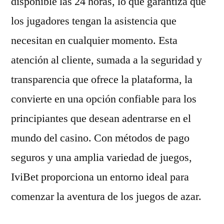
disponible las 24 horas, lo que garantiza que
los jugadores tengan la asistencia que
necesitan en cualquier momento. Esta
atención al cliente, sumada a la seguridad y
transparencia que ofrece la plataforma, la
convierte en una opción confiable para los
principiantes que desean adentrarse en el
mundo del casino. Con métodos de pago
seguros y una amplia variedad de juegos,
IviBet proporciona un entorno ideal para
comenzar la aventura de los juegos de azar.