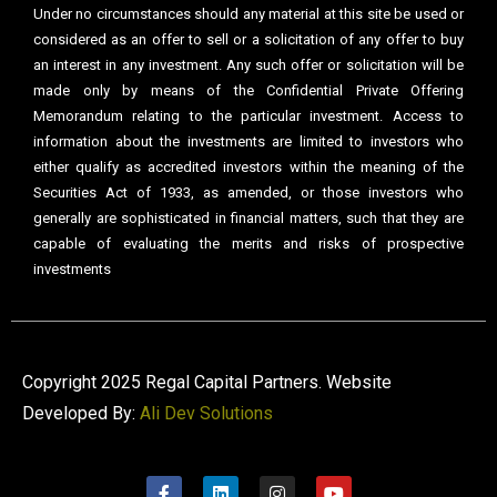
Under no circumstances should any material at this site be used or
considered as an offer to sell or a solicitation of any offer to buy
an interest in any investment. Any such offer or solicitation will be
made only by means of the Confidential Private Offering
Memorandum relating to the particular investment. Access to
information about the investments are limited to investors who
either qualify as accredited investors within the meaning of the
Securities Act of 1933, as amended, or those investors who
generally are sophisticated in financial matters, such that they are
capable of evaluating the merits and risks of prospective
investments
Copyright 2025 Regal Capital Partners. Website
Developed By:
Ali Dev Solutions