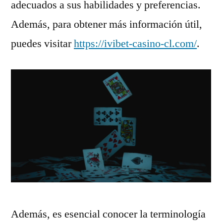
adecuados a sus habilidades y preferencias.
Además, para obtener más información útil,
puedes visitar
https://ivibet-casino-cl.com/
.
Además, es esencial conocer la terminología