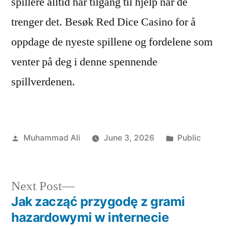
spillere alltid har tilgang til hjelp når de
trenger det. Besøk Red Dice Casino for å
oppdage de nyeste spillene og fordelene som
venter på deg i denne spennende
spillverdenen.
Muhammad Ali
June 3, 2026
Public
Next Post
Jak zacząć przygodę z grami
hazardowymi w internecie