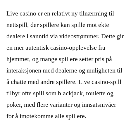
Live casino er en relativt ny tilnærming til
nettspill, der spillere kan spille mot ekte
dealere i sanntid via videostrømmer. Dette gir
en mer autentisk casino-opplevelse fra
hjemmet, og mange spillere setter pris på
interaksjonen med dealerne og muligheten til
å chatte med andre spillere. Live casino-spill
tilbyr ofte spill som blackjack, roulette og
poker, med flere varianter og innsatsnivåer
for å imøtekomme alle spillere.