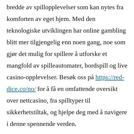
bredde av spillopplevelser som kan nytes fra
komforten av eget hjem. Med den
teknologiske utviklingen har online gambling
blitt mer tilgjengelig enn noen gang, noe som
gjør det mulig for spillere å utforske et
mangfold av spilleautomater, bordspill og live
casino-opplevelser. Besøk oss på
https://red-
dice.co/no/
for å få en omfattende oversikt
over nettcasino, fra spilltyper til
sikkerhetstiltak, og hjelpe deg med å navigere
i denne spennende verden.