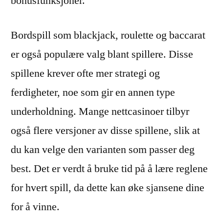
bonusfunksjoner.
Bordspill som blackjack, roulette og baccarat
er også populære valg blant spillere. Disse
spillene krever ofte mer strategi og
ferdigheter, noe som gir en annen type
underholdning. Mange nettcasinoer tilbyr
også flere versjoner av disse spillene, slik at
du kan velge den varianten som passer deg
best. Det er verdt å bruke tid på å lære reglene
for hvert spill, da dette kan øke sjansene dine
for å vinne.