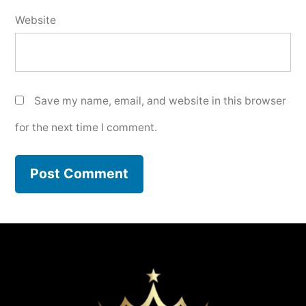
Website
Save my name, email, and website in this browser
for the next time I comment.