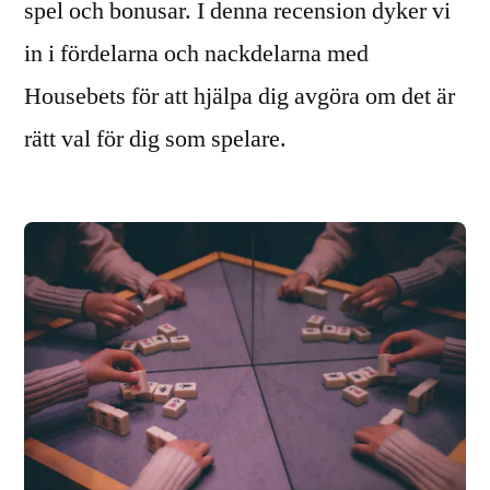
spel och bonusar. I denna recension dyker vi
in i fördelarna och nackdelarna med
Housebets för att hjälpa dig avgöra om det är
rätt val för dig som spelare.