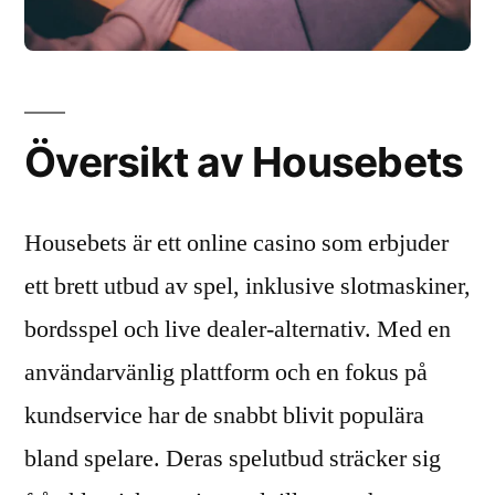
Översikt av Housebets
Housebets är ett online casino som erbjuder
ett brett utbud av spel, inklusive slotmaskiner,
bordsspel och live dealer-alternativ. Med en
användarvänlig plattform och en fokus på
kundservice har de snabbt blivit populära
bland spelare. Deras spelutbud sträcker sig