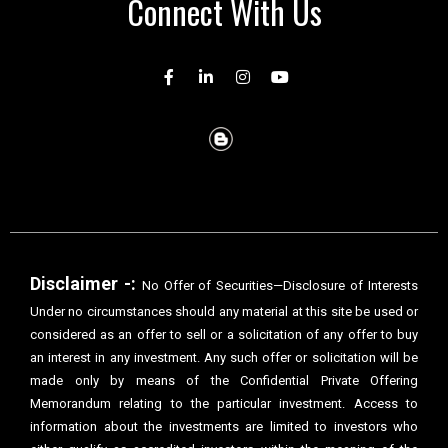
Connect With Us
Disclaimer -:
No Offer of Securities—Disclosure of Interests
Under no circumstances should any material at this site be used or
considered as an offer to sell or a solicitation of any offer to buy
an interest in any investment. Any such offer or solicitation will be
made only by means of the Confidential Private Offering
Memorandum relating to the particular investment. Access to
information about the investments are limited to investors who