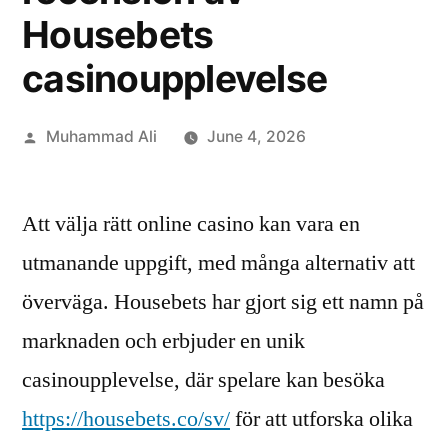
Housebets
casinoupplevelse
Muhammad Ali
June 4, 2026
Att välja rätt online casino kan vara en
utmanande uppgift, med många alternativ att
överväga. Housebets har gjort sig ett namn på
marknaden och erbjuder en unik
casinoupplevelse, där spelare kan besöka
https://housebets.co/sv/
för att utforska olika