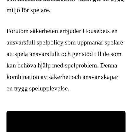
miljö för spelare.
Förutom säkerheten erbjuder Housebets en
ansvarsfull spelpolicy som uppmanar spelare
att spela ansvarsfullt och ger stöd till de som
kan behöva hjälp med spelproblem. Denna
kombination av säkerhet och ansvar skapar
en trygg spelupplevelse.