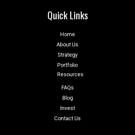
Quick Links
Home
About Us
Strategy
Portfolio
Resources
FAQs
Blog
Invest
Contact Us