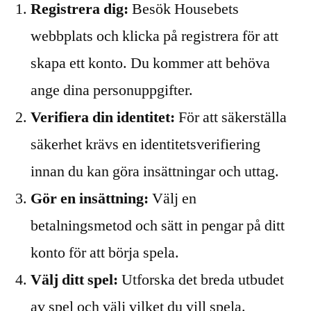
Registrera dig:
Besök Housebets
webbplats och klicka på registrera för att
skapa ett konto. Du kommer att behöva
ange dina personuppgifter.
Verifiera din identitet:
För att säkerställa
säkerhet krävs en identitetsverifiering
innan du kan göra insättningar och uttag.
Gör en insättning:
Välj en
betalningsmetod och sätt in pengar på ditt
konto för att börja spela.
Välj ditt spel:
Utforska det breda utbudet
av spel och välj vilket du vill spela.