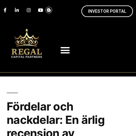
INVESTOR PORTAL
Fördelar och
nackdelar: En ärlig
recension av