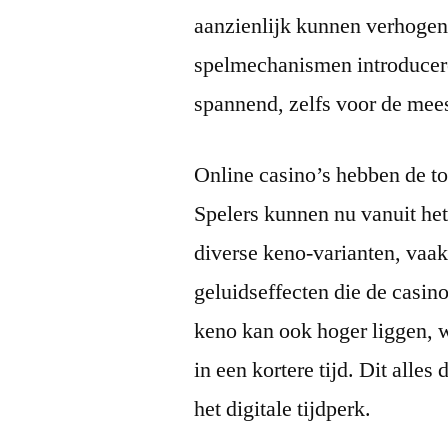
aanzienlijk kunnen verhogen
spelmechanismen introduceren
spannend, zelfs voor de mees
Online casino’s hebben de t
Spelers kunnen nu vanuit het
diverse keno-varianten, vaa
geluidseffecten die de casin
keno kan ook hoger liggen, 
in een kortere tijd. Dit alles 
het digitale tijdperk.