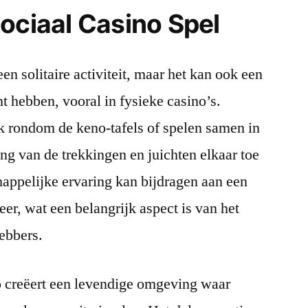
ociaal Casino Spel
n solitaire activiteit, maar het kan ook een
 hebben, vooral in fysieke casino’s.
k rondom de keno-tafels of spelen samen in
g van de trekkingen en juichten elkaar toe
appelijke ervaring kan bijdragen aan een
r, wat een belangrijk aspect is van het
ebbers.
no creëert een levendige omgeving waar