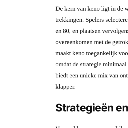
De kern van keno ligt in de 
trekkingen. Spelers selecter
en 80, en plaatsen vervolge
overeenkomen met de getrokk
maakt keno toegankelijk voo
omdat de strategie minimaal i
biedt een unieke mix van ont
klapper.
Strategieën e