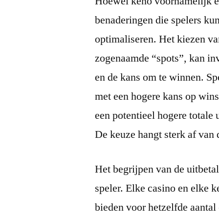
Hoewel keno voornamelijk een
benaderingen die spelers ku
optimaliseren. Het kiezen va
zogenaamde “spots”, kan inv
en de kans om te winnen. S
met een hogere kans op win
een potentieel hogere totale 
De keuze hangt sterk af van 
Het begrijpen van de uitbetal
speler. Elke casino en elke k
bieden voor hetzelfde aanta