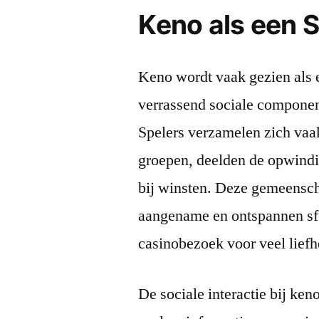
Keno als een S
Keno wordt vaak gezien als ee
verrassend sociale component
Spelers verzamelen zich vaa
groepen, deelden de opwindin
bij winsten. Deze gemeensch
aangename en ontspannen sfee
casinobezoek voor veel liefh
De sociale interactie bij ke