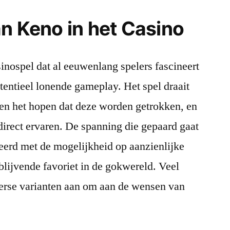
n Keno in het Casino
sinospel dat al eeuwenlang spelers fascineert
entieel lonende gameplay. Het spel draait
n het hopen dat deze worden getrokken, en
direct ervaren. De spanning die gepaard gaat
eerd met de mogelijkheid op aanzienlijke
blijvende favoriet in de gokwereld. Veel
erse varianten aan om aan de wensen van