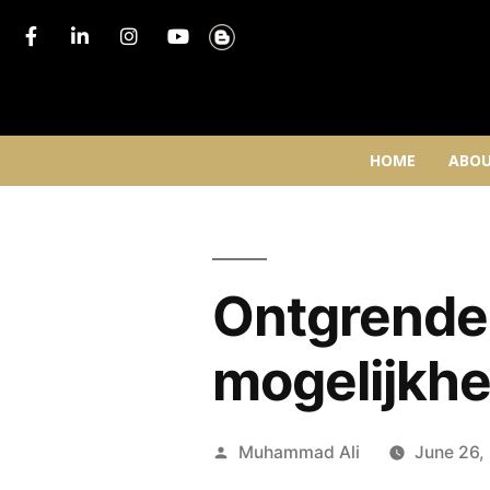
HOME
ABOU
Ontgrendel
mogelijkhe
Muhammad Ali
June 26,