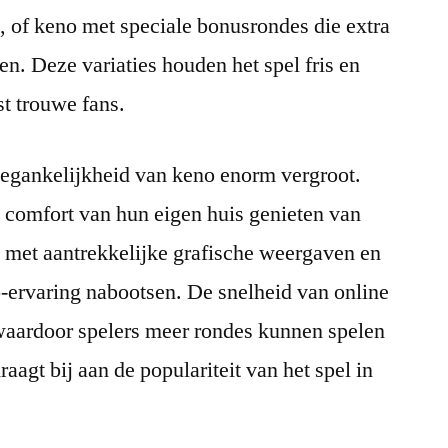
, of keno met speciale bonusrondes die extra
. Deze variaties houden het spel fris en
t trouwe fans.
oegankelijkheid van keno enorm vergroot.
 comfort van hun eigen huis genieten van
k met aantrekkelijke grafische weergaven en
o-ervaring nabootsen. De snelheid van online
waardoor spelers meer rondes kunnen spelen
draagt bij aan de populariteit van het spel in