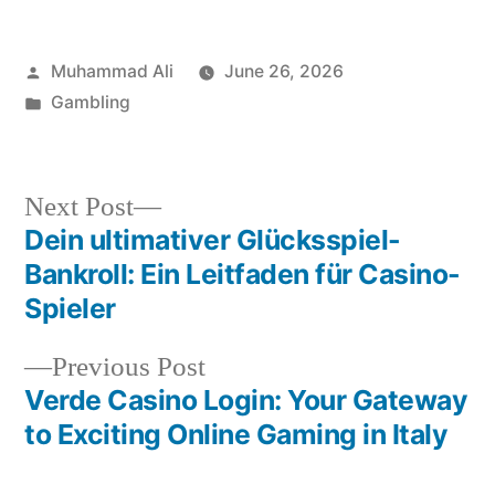
Muhammad Ali
June 26, 2026
Gambling
Next Post
Dein ultimativer Glücksspiel-
Bankroll: Ein Leitfaden für Casino-
Spieler
Previous Post
Verde Casino Login: Your Gateway
to Exciting Online Gaming in Italy