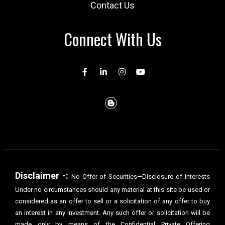
Contact Us
Connect With Us
Disclaimer -:
No Offer of Securities—Disclosure of Interests
Under no circumstances should any material at this site be used or
considered as an offer to sell or a solicitation of any offer to buy
an interest in any investment. Any such offer or solicitation will be
made only by means of the Confidential Private Offering