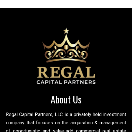
About Us
Regal Capital Partners, LLC is a privately held investment
company that focuses on the acquisition & management
of opportunistic and value-add commercial real estate