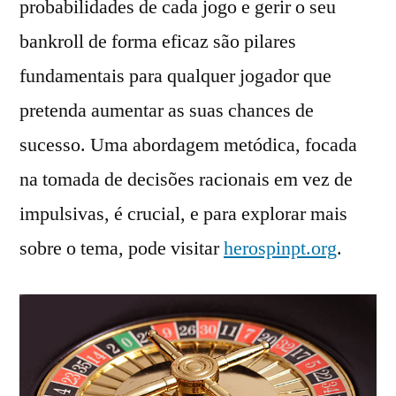
probabilidades de cada jogo e gerir o seu
bankroll de forma eficaz são pilares
fundamentais para qualquer jogador que
pretenda aumentar as suas chances de
sucesso. Uma abordagem metódica, focada
na tomada de decisões racionais em vez de
impulsivas, é crucial, e para explorar mais
sobre o tema, pode visitar
herospinpt.org
.