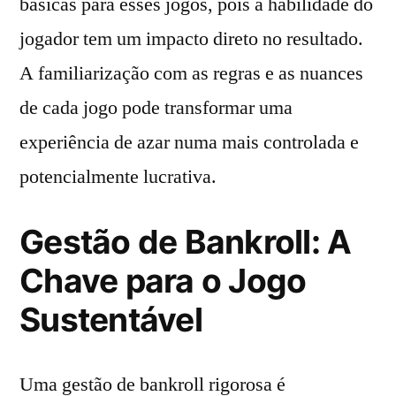
básicas para esses jogos, pois a habilidade do
jogador tem um impacto direto no resultado.
A familiarização com as regras e as nuances
de cada jogo pode transformar uma
experiência de azar numa mais controlada e
potencialmente lucrativa.
Gestão de Bankroll: A
Chave para o Jogo
Sustentável
Uma gestão de bankroll rigorosa é