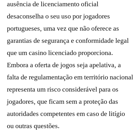
ausência de licenciamento oficial
desaconselha o seu uso por jogadores
portugueses, uma vez que não oferece as
garantias de segurança e conformidade legal
que um casino licenciado proporciona.
Embora a oferta de jogos seja apelativa, a
falta de regulamentação em território nacional
representa um risco considerável para os
jogadores, que ficam sem a proteção das
autoridades competentes em caso de litígio
ou outras questões.