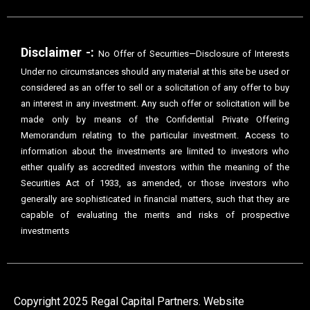
Disclaimer -:
No Offer of Securities—Disclosure of Interests
Under no circumstances should any material at this site be used or
considered as an offer to sell or a solicitation of any offer to buy
an interest in any investment. Any such offer or solicitation will be
made only by means of the Confidential Private Offering
Memorandum relating to the particular investment. Access to
information about the investments are limited to investors who
either qualify as accredited investors within the meaning of the
Securities Act of 1933, as amended, or those investors who
generally are sophisticated in financial matters, such that they are
capable of evaluating the merits and risks of prospective
investments
Copyright 2025 Regal Capital Partners. Website