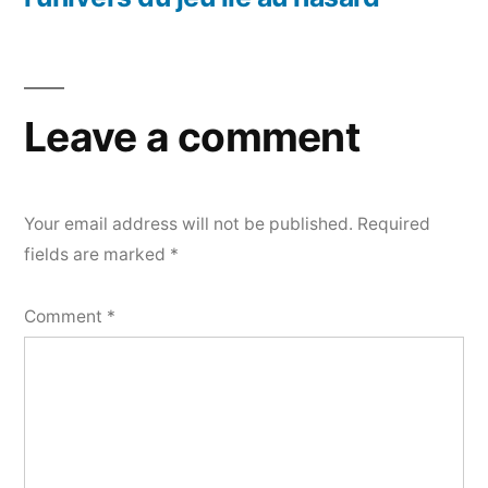
Leave a comment
Your email address will not be published.
Required
fields are marked
*
Comment
*