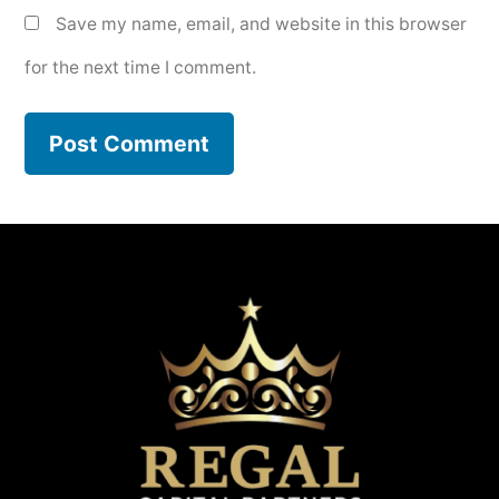
Save my name, email, and website in this browser
for the next time I comment.