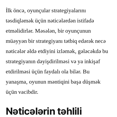
İlk öncə, oyunçular strategiyalarını
təsdiqləmək üçün nəticələrdən istifadə
etməlidirlər. Məsələn, bir oyunçunun
müəyyən bir strategiyanı tətbiq edərək necə
nəticələr əldə etdiyini izləmək, gələcəkdə bu
strategiyanın dəyişdirilməsi və ya inkişaf
etdirilməsi üçün faydalı ola bilər. Bu
yanaşma, oyunun məntiqini başa düşmək
üçün vacibdir.
Nəticələrin təhlili