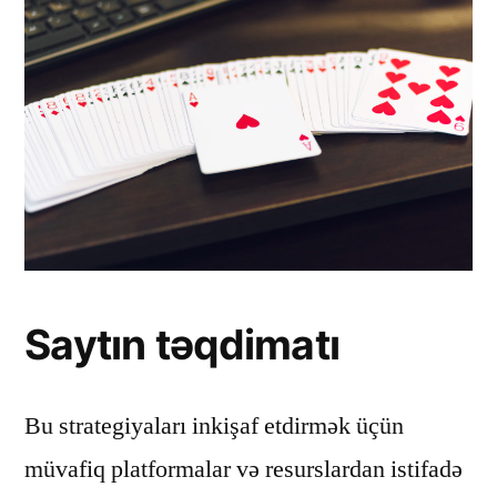
Saytın təqdimatı
Bu strategiyaları inkişaf etdirmək üçün
müvafiq platformalar və resurslardan istifadə