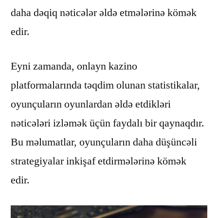
daha dəqiq nəticələr əldə etmələrinə kömək
edir.
Eyni zamanda, onlayn kazino
platformalarında təqdim olunan statistikalar,
oyunçuların oyunlardan əldə etdikləri
nəticələri izləmək üçün faydalı bir qaynaqdır.
Bu məlumatlar, oyunçuların daha düşüncəli
strategiyalar inkişaf etdirmələrinə kömək
edir.