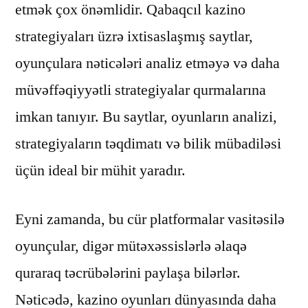
etmək çox önəmlidir. Qabaqcıl kazino
strategiyaları üzrə ixtisaslaşmış saytlar,
oyunçulara nəticələri analiz etməyə və daha
müvəffəqiyyətli strategiyalar qurmalarına
imkan tanıyır. Bu saytlar, oyunların analizi,
strategiyaların təqdimatı və bilik mübadiləsi
üçün ideal bir mühit yaradır.
Eyni zamanda, bu cür platformalar vasitəsilə
oyunçular, digər mütəxəssislərlə əlaqə
quraraq təcrübələrini paylaşa bilərlər.
Nəticədə, kazino oyunları dünyasında daha