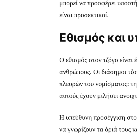
μπορεί να προσφέρει υποστή
είναι προσεκτικοί.
Εθισμός και 
Ο εθισμός στον τζόγο είναι
ανθρώπους. Οι διάσημοι τζο
πλευρών του νομίσματος: τη
αυτούς έχουν μιλήσει ανοιχτ
Η υπεύθυνη προσέγγιση στον
να γνωρίζουν τα όριά τους κ