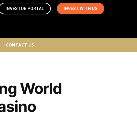
INVESTOR PORTAL
INVEST WITH US
CONTACT US
ng World
asino