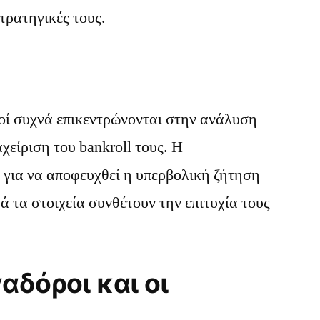
τρατηγικές τους.
τοί συχνά επικεντρώνονται στην ανάλυση
χείριση του bankroll τους. Η
η για να αποφευχθεί η υπερβολική ζήτηση
ά τα στοιχεία συνθέτουν την επιτυχία τους
αδόροι και οι