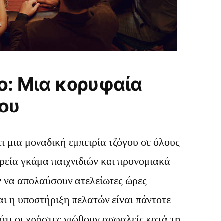
o: Μια κορυφαία
γου
ι μια μοναδική εμπειρία τζόγου σε όλους
υρεία γκάμα παιχνιδιών και προνομιακά
ν να απολαύσουν ατελείωτες ώρες
ι η υποστήριξη πελατών είναι πάντοτε
 ότι οι χρήστες νιώθουν ασφαλείς κατά τη