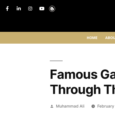
HOME
ABOU
Famous Ga
Through Th
Muhammad Ali
February