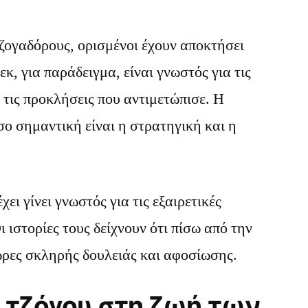
ζογαδόρους, ορισμένοι έχουν αποκτήσει
, για παράδειγμα, είναι γνωστός για τις
 τις προκλήσεις που αντιμετώπισε. Η
σο σημαντική είναι η στρατηγική και η
χει γίνει γνωστός για τις εξαιρετικές
ι ιστορίες τους δείχνουν ότι πίσω από την
ώρες σκληρής δουλειάς και αφοσίωσης.
υ τζόγου στη ζωή των