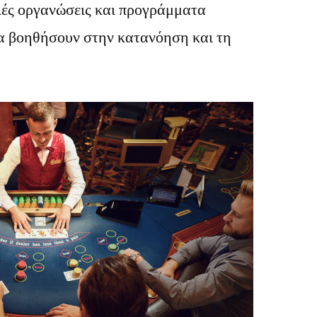
λές οργανώσεις και προγράμματα
α βοηθήσουν στην κατανόηση και τη