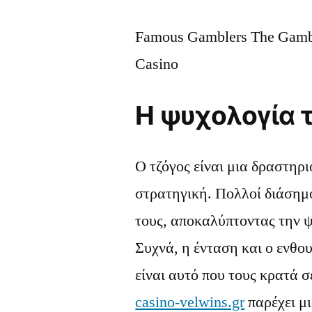
Famous Gamblers The Gambl
Casino
Η ψυχολογία
Ο τζόγος είναι μια δραστηρι
στρατηγική. Πολλοί διάσημοι
τους, αποκαλύπτοντας την ψ
Συχνά, η ένταση και ο ενθο
είναι αυτό που τους κρατά σ
casino-velwins.gr
παρέχει μι