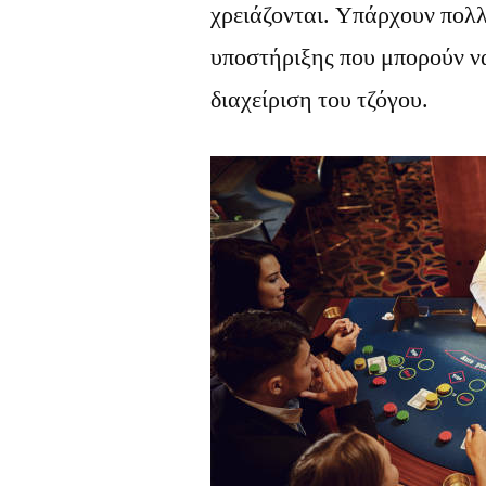
χρειάζονται. Υπάρχουν πολ
υποστήριξης που μπορούν ν
διαχείριση του τζόγου.