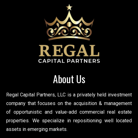
About Us
Regal Capital Partners, LLC is a privately held investment
company that focuses on the acquisition & management
of opportunistic and value-add commercial real estate
properties. We specialize in repositioning well located
assets in emerging markets.