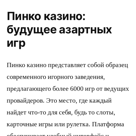
Пинко казино:
будущее азартных
игр
Пинко казино представляет собой образец
современного игорного заведения,
предлагающего более 6000 игр от ведущих
провайдеров. Это место, где каждый
найдет что-то для себя, будь то слоты,
карточные игры или рулетка. Платформа