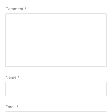
Comment
*
Name
*
Email
*