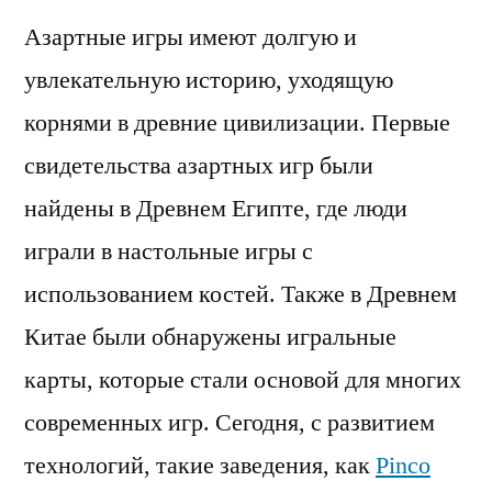
Азартные игры имеют долгую и
увлекательную историю, уходящую
корнями в древние цивилизации. Первые
свидетельства азартных игр были
найдены в Древнем Египте, где люди
играли в настольные игры с
использованием костей. Также в Древнем
Китае были обнаружены игральные
карты, которые стали основой для многих
современных игр. Сегодня, с развитием
технологий, такие заведения, как
Pinco