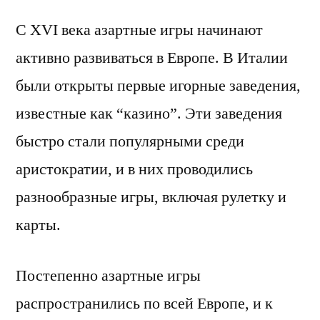
С XVI века азартные игры начинают
активно развиваться в Европе. В Италии
были открыты первые игорные заведения,
известные как “казино”. Эти заведения
быстро стали популярными среди
аристократии, и в них проводились
разнообразные игры, включая рулетку и
карты.
Постепенно азартные игры
распространились по всей Европе, и к