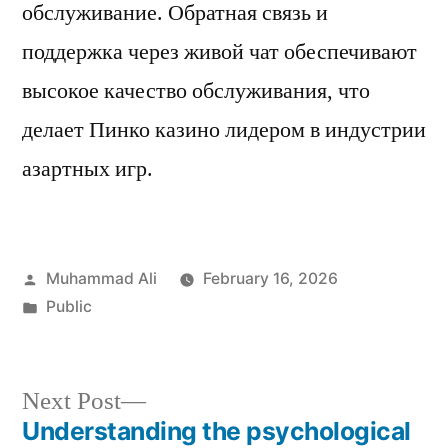
обслуживание. Обратная связь и
поддержка через живой чат обеспечивают
высокое качество обслуживания, что
делает Пинко казино лидером в индустрии
азартных игр.
Muhammad Ali
February 16, 2026
Public
Next Post
Understanding the psychological