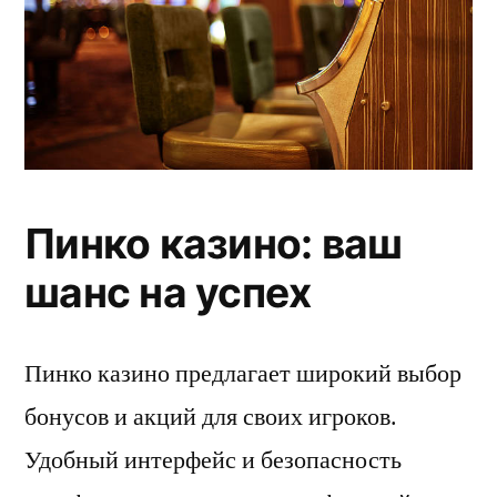
Пинко казино: ваш
шанс на успех
Пинко казино предлагает широкий выбор
бонусов и акций для своих игроков.
Удобный интерфейс и безопасность