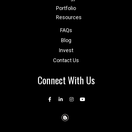
Portfolio
Resources
FAQs
Blog
Invest
Contact Us
Connect With Us