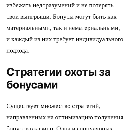
избежать недоразумений и не потерять
свои выигрыши. Бонусы могут быть как
материальными, так и нематериальными,
и каждый из них требует индивидуального
подхода.
Стратегии охоты за
бонусами
Существует множество стратегий,
направленных на оптимизацию получения
бонусов в казино. Одна из популярных