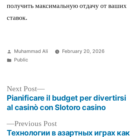
получить максимальную отдачу от ваших
ставок.
Muhammad Ali
February 20, 2026
Public
Next Post
Pianificare il budget per divertirsi
al casinò con Slotoro casino
Previous Post
Технологии в азартных играх как