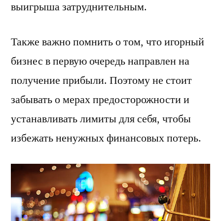
выигрыша затруднительным.
Также важно помнить о том, что игорный
бизнес в первую очередь направлен на
получение прибыли. Поэтому не стоит
забывать о мерах предосторожности и
устанавливать лимиты для себя, чтобы
избежать ненужных финансовых потерь.