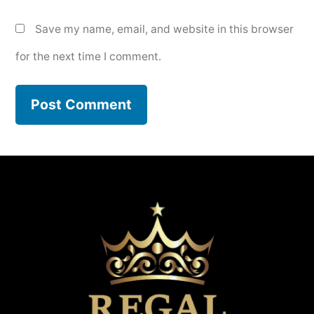
Save my name, email, and website in this browser
for the next time I comment.