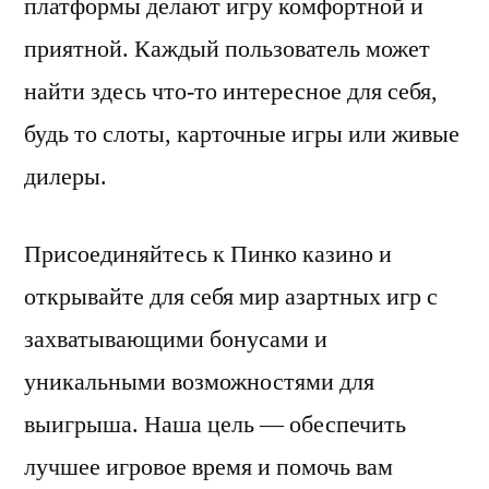
платформы делают игру комфортной и
приятной. Каждый пользователь может
найти здесь что-то интересное для себя,
будь то слоты, карточные игры или живые
дилеры.
Присоединяйтесь к Пинко казино и
открывайте для себя мир азартных игр с
захватывающими бонусами и
уникальными возможностями для
выигрыша. Наша цель — обеспечить
лучшее игровое время и помочь вам