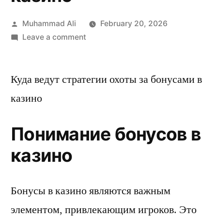
Muhammad Ali
February 20, 2026
Leave a comment
Куда ведут стратегии охоты за бонусами в
казино
Понимание бонусов в
казино
Бонусы в казино являются важным
элементом, привлекающим игроков. Это