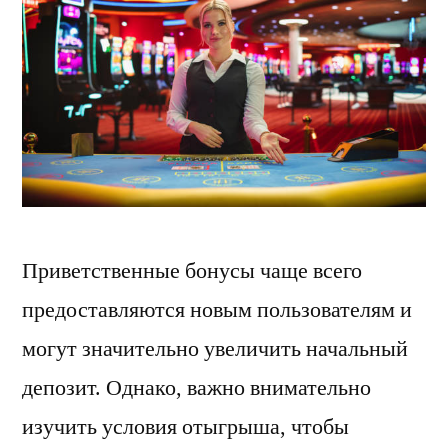
Приветственные бонусы чаще всего
предоставляются новым пользователям и
могут значительно увеличить начальный
депозит. Однако, важно внимательно
изучить условия отыгрыша, чтобы