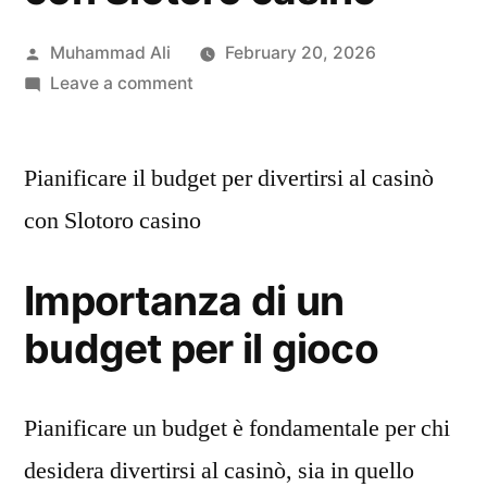
Muhammad Ali
February 20, 2026
Leave a comment
Pianificare il budget per divertirsi al casinò
con Slotoro casino
Importanza di un
budget per il gioco
Pianificare un budget è fondamentale per chi
desidera divertirsi al casinò, sia in quello