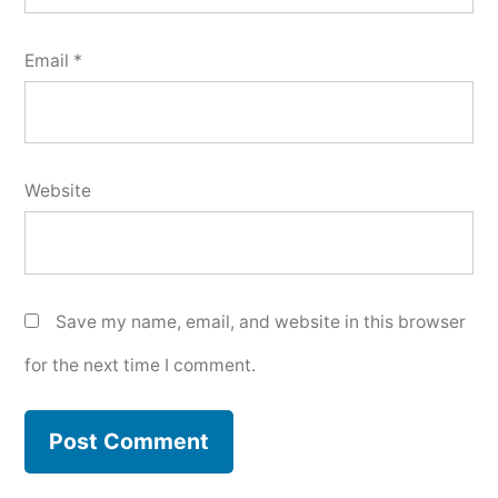
Email
*
Website
Save my name, email, and website in this browser
for the next time I comment.