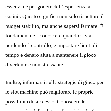
essenziale per godere dell’esperienza al
casinò. Questo significa non solo rispettare il
budget stabilito, ma anche sapersi fermare. È
fondamentale riconoscere quando si sta
perdendo il controllo, e impostare limiti di
tempo e denaro aiuta a mantenere il gioco
divertente e non stressante.
Inoltre, informarsi sulle strategie di gioco per
le slot machine può migliorare le proprie
possibilità di successo. Conoscere le