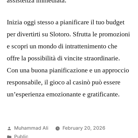
assistenza immediata.
Inizia oggi stesso a pianificare il tuo budget
per divertirti su Slotoro. Sfrutta le promozioni
e scopri un mondo di intrattenimento che
offre la possibilità di vincite straordinarie.
Con una buona pianificazione e un approccio
responsabile, il gioco al casinò può essere
un’esperienza emozionante e gratificante.
Muhammad Ali
February 20, 2026
Public