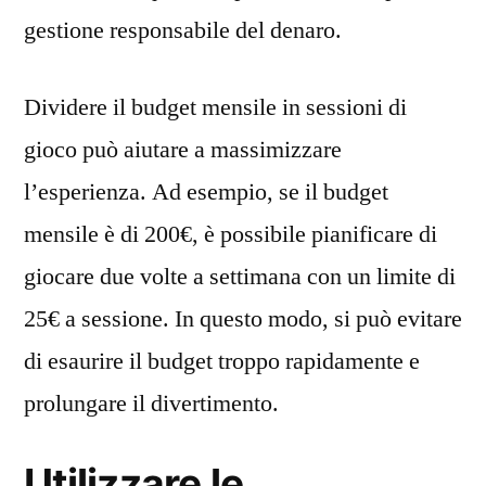
gestione responsabile del denaro.
Dividere il budget mensile in sessioni di
gioco può aiutare a massimizzare
l’esperienza. Ad esempio, se il budget
mensile è di 200€, è possibile pianificare di
giocare due volte a settimana con un limite di
25€ a sessione. In questo modo, si può evitare
di esaurire il budget troppo rapidamente e
prolungare il divertimento.
Utilizzare le