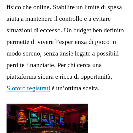
fisico che online. Stabilire un limite di spesa
aiuta a mantenere il controllo e a evitare
situazioni di eccesso. Un budget ben definito
permette di vivere l’esperienza di gioco in
modo sereno, senza ansie legate a possibili
perdite finanziarie. Per chi cerca una
piattaforma sicura e ricca di opportunità,
Slotoro registrati
è un’ottima scelta.