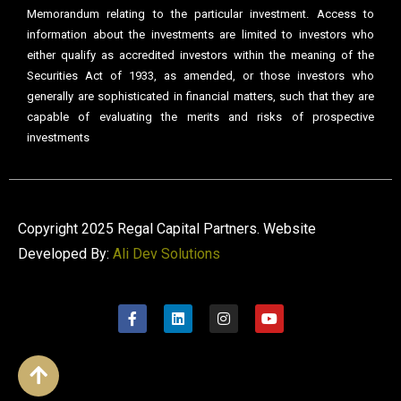
Memorandum relating to the particular investment. Access to
information about the investments are limited to investors who
either qualify as accredited investors within the meaning of the
Securities Act of 1933, as amended, or those investors who
generally are sophisticated in financial matters, such that they are
capable of evaluating the merits and risks of prospective
investments
Copyright 2025 Regal Capital Partners. Website
Developed By:
Ali Dev Solutions