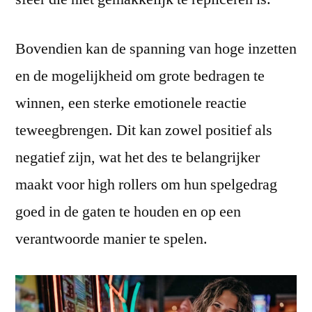
Bovendien kan de spanning van hoge inzetten
en de mogelijkheid om grote bedragen te
winnen, een sterke emotionele reactie
teweegbrengen. Dit kan zowel positief als
negatief zijn, wat het des te belangrijker
maakt voor high rollers om hun spelgedrag
goed in de gaten te houden en op een
verantwoorde manier te spelen.