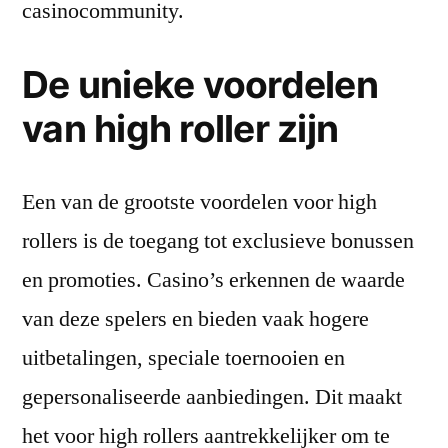
casinocommunity.
De unieke voordelen
van high roller zijn
Een van de grootste voordelen voor high
rollers is de toegang tot exclusieve bonussen
en promoties. Casino’s erkennen de waarde
van deze spelers en bieden vaak hogere
uitbetalingen, speciale toernooien en
gepersonaliseerde aanbiedingen. Dit maakt
het voor high rollers aantrekkelijker om te