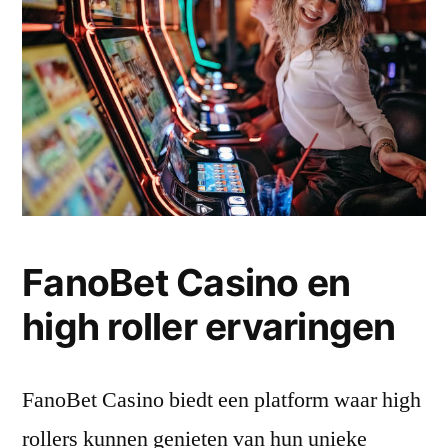
FanoBet Casino en
high roller ervaringen
FanoBet Casino biedt een platform waar high
rollers kunnen genieten van hun unieke