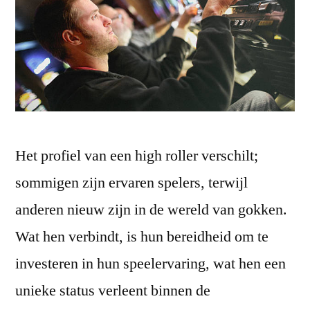
Het profiel van een high roller verschilt;
sommigen zijn ervaren spelers, terwijl
anderen nieuw zijn in de wereld van gokken.
Wat hen verbindt, is hun bereidheid om te
investeren in hun speelervaring, wat hen een
unieke status verleent binnen de