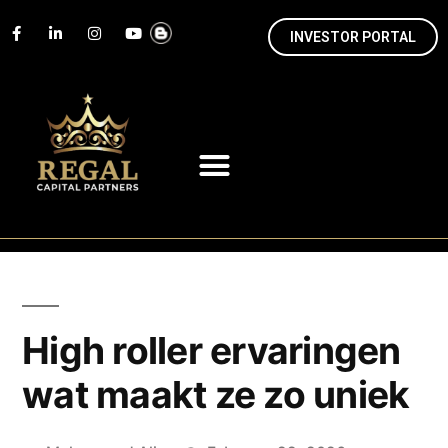
INVESTOR PORTAL
High roller ervaringen
wat maakt ze zo uniek