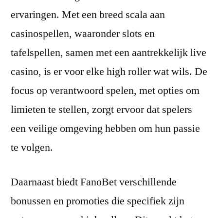
ervaringen. Met een breed scala aan
casinospellen, waaronder slots en
tafelspellen, samen met een aantrekkelijk live
casino, is er voor elke high roller wat wils. De
focus op verantwoord spelen, met opties om
limieten te stellen, zorgt ervoor dat spelers
een veilige omgeving hebben om hun passie
te volgen.
Daarnaast biedt FanoBet verschillende
bonussen en promoties die specifiek zijn