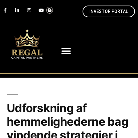
INVESTOR PORTAL
Udforskning af
hemmelighederne bag
vindende strategier i