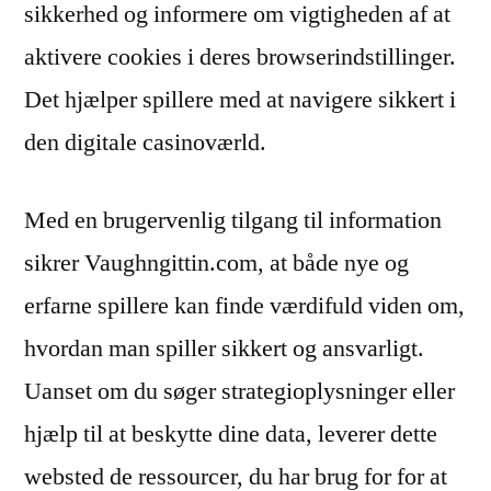
sikkerhed og informere om vigtigheden af at
aktivere cookies i deres browserindstillinger.
Det hjælper spillere med at navigere sikkert i
den digitale casinoværld.
Med en brugervenlig tilgang til information
sikrer Vaughngittin.com, at både nye og
erfarne spillere kan finde værdifuld viden om,
hvordan man spiller sikkert og ansvarligt.
Uanset om du søger strategioplysninger eller
hjælp til at beskytte dine data, leverer dette
websted de ressourcer, du har brug for for at