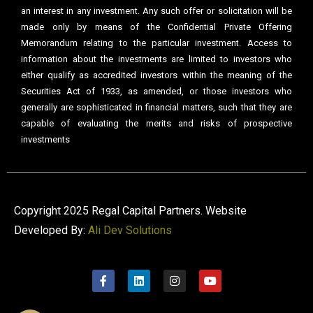
an interest in any investment. Any such offer or solicitation will be
made only by means of the Confidential Private Offering
Memorandum relating to the particular investment. Access to
information about the investments are limited to investors who
either qualify as accredited investors within the meaning of the
Securities Act of 1933, as amended, or those investors who
generally are sophisticated in financial matters, such that they are
capable of evaluating the merits and risks of prospective
investments
Copyright 2025 Regal Capital Partners. Website
Developed By:
Ali Dev Solutions