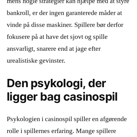
mens nogle strategier kan hjælpe med at styre
bankroll, er der ingen garanterede måder at
vinde på disse maskiner. Spillere bør derfor
fokusere på at have det sjovt og spille
ansvarligt, snarere end at jage efter
urealistiske gevinster.
Den psykologi, der
ligger bag casinospil
Psykologien i casinospil spiller en afgørende
rolle i spillernes erfaring. Mange spillere