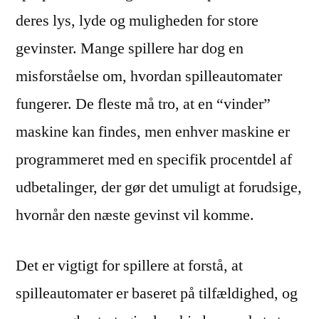
deres lys, lyde og muligheden for store
gevinster. Mange spillere har dog en
misforståelse om, hvordan spilleautomater
fungerer. De fleste må tro, at en “vinder”
maskine kan findes, men enhver maskine er
programmeret med en specifik procentdel af
udbetalinger, der gør det umuligt at forudsige,
hvornår den næste gevinst vil komme.
Det er vigtigt for spillere at forstå, at
spilleautomater er baseret på tilfældighed, og