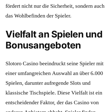
fördert nicht nur die Sicherheit, sondern auch
das Wohlbefinden der Spieler.
Vielfalt an Spielen und
Bonusangeboten
Slotoro Casino beeindruckt seine Spieler mit
einer umfangreichen Auswahl an über 6.000
Spielen, darunter aufregende Slots und
klassische Tischspiele. Diese Vielfalt ist ein
entscheidender Faktor, der das Casino von