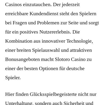
Casinos einzutauchen. Der jederzeit
erreichbare Kundendienst steht den Spielern
bei Fragen und Problemen zur Seite und sorgt
für ein positives Nutzererlebnis. Die
Kombination aus innovativer Technologie,
einer breiten Spielauswahl und attraktiven
Bonusangeboten macht Slotoro Casino zu
einer der besten Optionen für deutsche
Spieler.
Hier finden Glücksspielbegeisterte nicht nur
Unterhaltung, sondern auch Sicherheit und