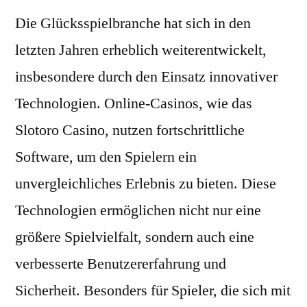
Die Glücksspielbranche hat sich in den
letzten Jahren erheblich weiterentwickelt,
insbesondere durch den Einsatz innovativer
Technologien. Online-Casinos, wie das
Slotoro Casino, nutzen fortschrittliche
Software, um den Spielern ein
unvergleichliches Erlebnis zu bieten. Diese
Technologien ermöglichen nicht nur eine
größere Spielvielfalt, sondern auch eine
verbesserte Benutzererfahrung und
Sicherheit. Besonders für Spieler, die sich mit