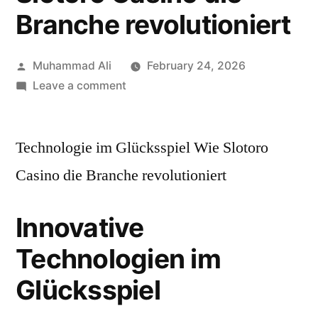
Branche revolutioniert
Muhammad Ali
February 24, 2026
Leave a comment
Technologie im Glücksspiel Wie Slotoro
Casino die Branche revolutioniert
Innovative
Technologien im
Glücksspiel