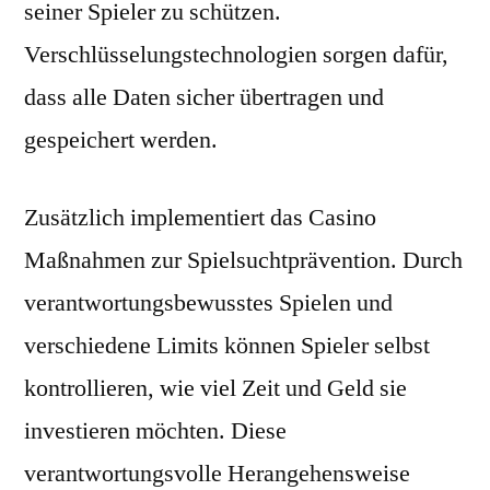
seiner Spieler zu schützen.
Verschlüsselungstechnologien sorgen dafür,
dass alle Daten sicher übertragen und
gespeichert werden.
Zusätzlich implementiert das Casino
Maßnahmen zur Spielsuchtprävention. Durch
verantwortungsbewusstes Spielen und
verschiedene Limits können Spieler selbst
kontrollieren, wie viel Zeit und Geld sie
investieren möchten. Diese
verantwortungsvolle Herangehensweise