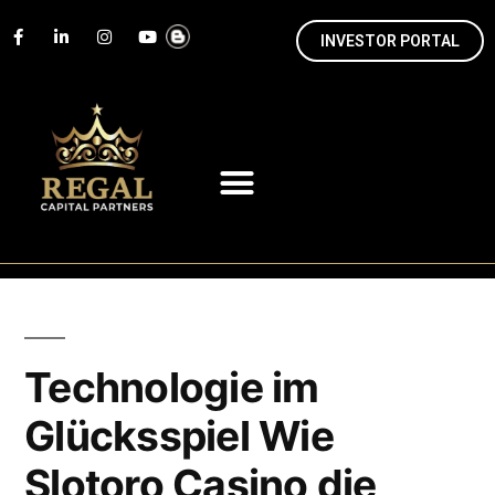
INVESTOR PORTAL
Technologie im
Glücksspiel Wie
Slotoro Casino die