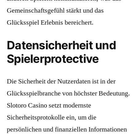
Gemeinschaftsgefühl stärkt und das
Glücksspiel Erlebnis bereichert.
Datensicherheit und
Spielerprotective
Die Sicherheit der Nutzerdaten ist in der
Glücksspielbranche von höchster Bedeutung.
Slotoro Casino setzt modernste
Sicherheitsprotokolle ein, um die
persönlichen und finanziellen Informationen