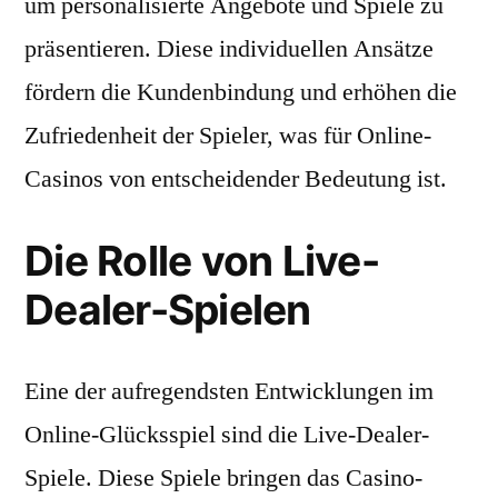
um personalisierte Angebote und Spiele zu
präsentieren. Diese individuellen Ansätze
fördern die Kundenbindung und erhöhen die
Zufriedenheit der Spieler, was für Online-
Casinos von entscheidender Bedeutung ist.
Die Rolle von Live-
Dealer-Spielen
Eine der aufregendsten Entwicklungen im
Online-Glücksspiel sind die Live-Dealer-
Spiele. Diese Spiele bringen das Casino-