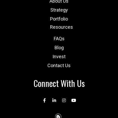
About Us
Strategy
Portfolio
Resources
FAQs
Blog
Invest
Contact Us
Connect With Us