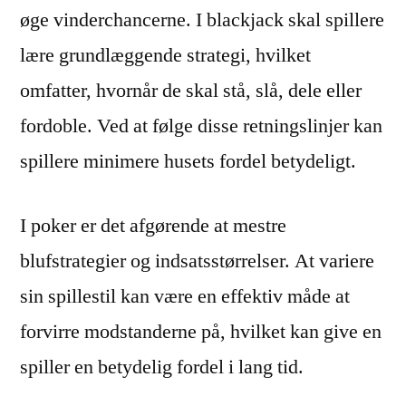
øge vinderchancerne. I blackjack skal spillere
lære grundlæggende strategi, hvilket
omfatter, hvornår de skal stå, slå, dele eller
fordoble. Ved at følge disse retningslinjer kan
spillere minimere husets fordel betydeligt.
I poker er det afgørende at mestre
blufstrategier og indsatsstørrelser. At variere
sin spillestil kan være en effektiv måde at
forvirre modstanderne på, hvilket kan give en
spiller en betydelig fordel i lang tid.