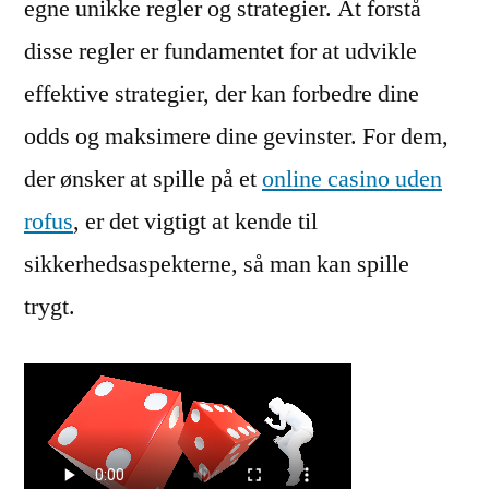
egne unikke regler og strategier. At forstå
disse regler er fundamentet for at udvikle
effektive strategier, der kan forbedre dine
odds og maksimere dine gevinster. For dem,
der ønsker at spille på et
online casino uden
rofus
, er det vigtigt at kende til
sikkerhedsaspekterne, så man kan spille
trygt.