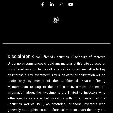
Disclaimer -:
No Offer of Securities—Disclosure of Interests
Under no circumstances should any material at this site be used or
considered as an offer to sell or a solicitation of any offer to buy
an interest in any investment. Any such offer or solicitation will be
made only by means of the Confidential Private Offering
Memorandum relating to the particular investment. Access to
information about the investments are limited to investors who
either qualify as accredited investors within the meaning of the
Securities Act of 1933, as amended, or those investors who
generally are sophisticated in financial matters, such that they are