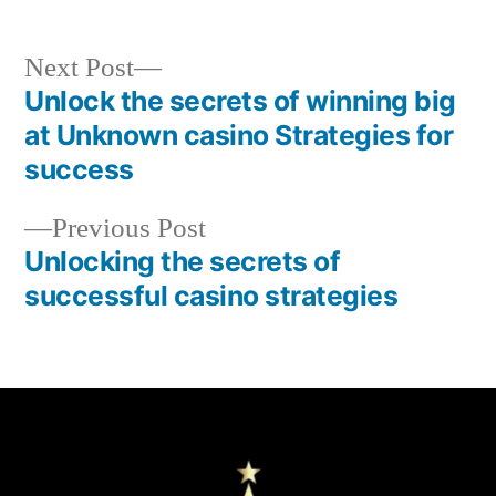
Next Post
Unlock the secrets of winning big
at Unknown casino Strategies for
success
Previous Post
Unlocking the secrets of
successful casino strategies