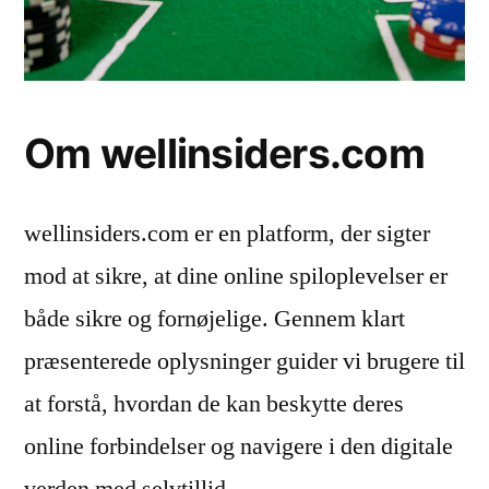
Om wellinsiders.com
wellinsiders.com er en platform, der sigter
mod at sikre, at dine online spiloplevelser er
både sikre og fornøjelige. Gennem klart
præsenterede oplysninger guider vi brugere til
at forstå, hvordan de kan beskytte deres
online forbindelser og navigere i den digitale
verden med selvtillid.