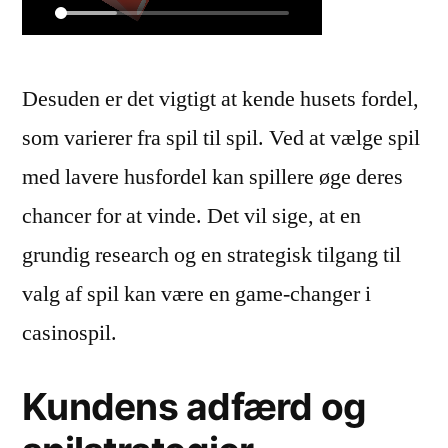
Desuden er det vigtigt at kende husets fordel,
som varierer fra spil til spil. Ved at vælge spil
med lavere husfordel kan spillere øge deres
chancer for at vinde. Det vil sige, at en
grundig research og en strategisk tilgang til
valg af spil kan være en game-changer i
casinospil.
Kundens adfærd og