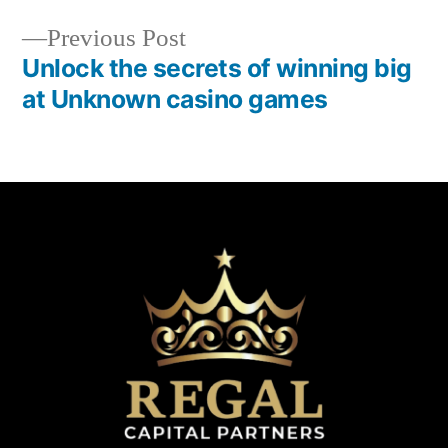
Previous Post
Unlock the secrets of winning big
at Unknown casino games