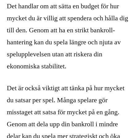
Det handlar om att sätta en budget för hur
mycket du är villig att spendera och hålla dig
till den. Genom att ha en strikt bankroll-
hantering kan du spela längre och njuta av
spelupplevelsen utan att riskera din
ekonomiska stabilitet.
Det är också viktigt att tänka på hur mycket
du satsar per spel. Många spelare gör
misstaget att satsa för mycket på en gång.
Genom att dela upp din bankroll i mindre
delar kan du spela mer strategiskt och öka