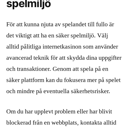
spelmiljö
För att kunna njuta av spelandet till fullo är
det viktigt att ha en säker spelmiljö. Välj
alltid pålitliga internetkasinon som använder
avancerad teknik för att skydda dina uppgifter
och transaktioner. Genom att spela på en
säker plattform kan du fokusera mer på spelet
och mindre på eventuella säkerhetsrisker.
Om du har upplevt problem eller har blivit
blockerad från en webbplats, kontakta alltid