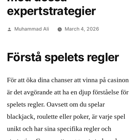
expertstrategier
Muhammad Ali
March 4, 2026
Förstå spelets regler
För att öka dina chanser att vinna på casinon
är det avgörande att ha en djup förståelse för
spelets regler. Oavsett om du spelar
blackjack, roulette eller poker, är varje spel
unikt och har sina specifika regler och