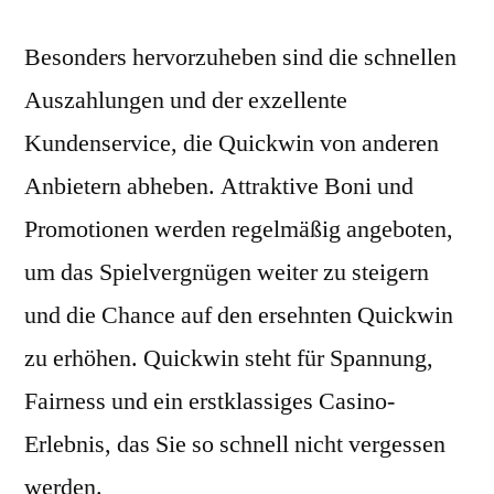
Besonders hervorzuheben sind die schnellen
Auszahlungen und der exzellente
Kundenservice, die Quickwin von anderen
Anbietern abheben. Attraktive Boni und
Promotionen werden regelmäßig angeboten,
um das Spielvergnügen weiter zu steigern
und die Chance auf den ersehnten Quickwin
zu erhöhen. Quickwin steht für Spannung,
Fairness und ein erstklassiges Casino-
Erlebnis, das Sie so schnell nicht vergessen
werden.