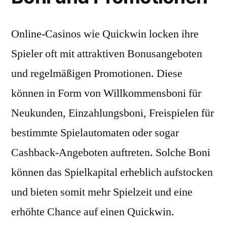
Online-Casinos wie Quickwin locken ihre
Spieler oft mit attraktiven Bonusangeboten
und regelmäßigen Promotionen. Diese
können in Form von Willkommensboni für
Neukunden, Einzahlungsboni, Freispielen für
bestimmte Spielautomaten oder sogar
Cashback-Angeboten auftreten. Solche Boni
können das Spielkapital erheblich aufstocken
und bieten somit mehr Spielzeit und eine
erhöhte Chance auf einen Quickwin.