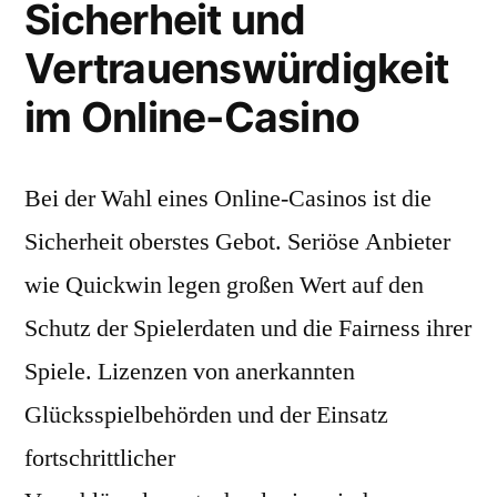
Sicherheit und
Vertrauenswürdigkeit
im Online-Casino
Bei der Wahl eines Online-Casinos ist die
Sicherheit oberstes Gebot. Seriöse Anbieter
wie Quickwin legen großen Wert auf den
Schutz der Spielerdaten und die Fairness ihrer
Spiele. Lizenzen von anerkannten
Glücksspielbehörden und der Einsatz
fortschrittlicher