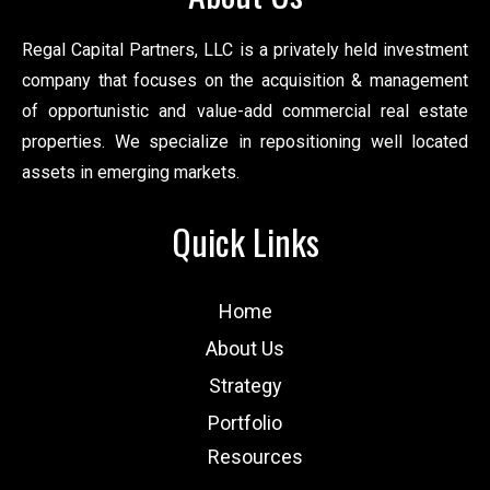
Regal Capital Partners, LLC is a privately held investment
company that focuses on the acquisition & management
of opportunistic and value-add commercial real estate
properties. We specialize in repositioning well located
assets in emerging markets.
Quick Links
Home
About Us
Strategy
Portfolio
Resources