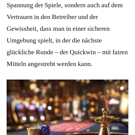
Spannung der Spiele, sondern auch auf dem
Vertrauen in den Betreiber und der
Gewissheit, dass man in einer sicheren
Umgebung spielt, in der die nächste
glückliche Runde – der Quickwin – mit fairen
Mitteln angestrebt werden kann.