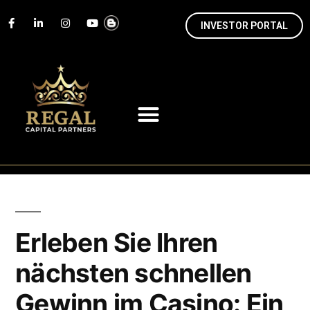
INVESTOR PORTAL
Erleben Sie Ihren
nächsten schnellen
Gewinn im Casino: Ein