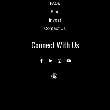
FAQs
Blog
Invest
Contact Us
Connect With Us