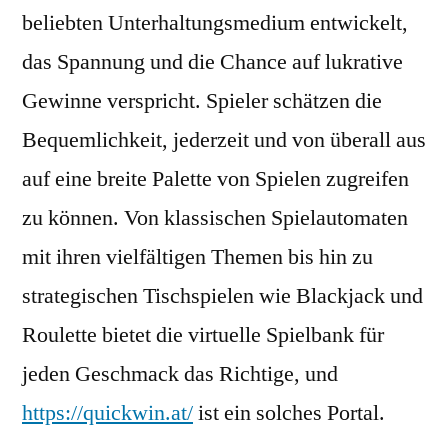
beliebten Unterhaltungsmedium entwickelt,
das Spannung und die Chance auf lukrative
Gewinne verspricht. Spieler schätzen die
Bequemlichkeit, jederzeit und von überall aus
auf eine breite Palette von Spielen zugreifen
zu können. Von klassischen Spielautomaten
mit ihren vielfältigen Themen bis hin zu
strategischen Tischspielen wie Blackjack und
Roulette bietet die virtuelle Spielbank für
jeden Geschmack das Richtige, und
https://quickwin.at/
ist ein solches Portal.