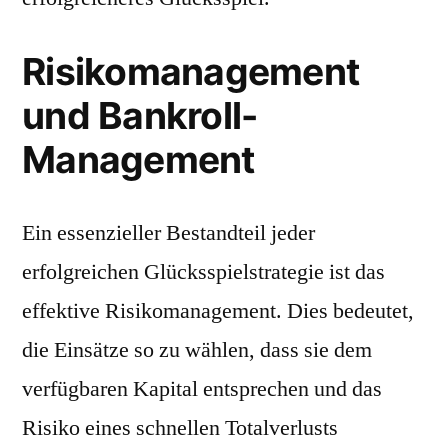
Risikomanagement
und Bankroll-
Management
Ein essenzieller Bestandteil jeder
erfolgreichen Glücksspielstrategie ist das
effektive Risikomanagement. Dies bedeutet,
die Einsätze so zu wählen, dass sie dem
verfügbaren Kapital entsprechen und das
Risiko eines schnellen Totalverlusts