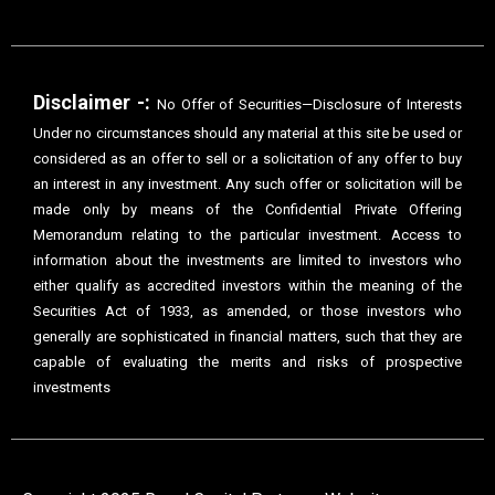
Disclaimer -:
No Offer of Securities—Disclosure of Interests
Under no circumstances should any material at this site be used or
considered as an offer to sell or a solicitation of any offer to buy
an interest in any investment. Any such offer or solicitation will be
made only by means of the Confidential Private Offering
Memorandum relating to the particular investment. Access to
information about the investments are limited to investors who
either qualify as accredited investors within the meaning of the
Securities Act of 1933, as amended, or those investors who
generally are sophisticated in financial matters, such that they are
capable of evaluating the merits and risks of prospective
investments