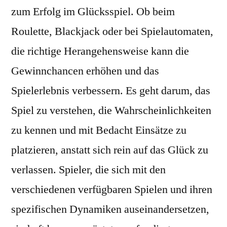
zum Erfolg im Glücksspiel. Ob beim
Roulette, Blackjack oder bei Spielautomaten,
die richtige Herangehensweise kann die
Gewinnchancen erhöhen und das
Spielerlebnis verbessern. Es geht darum, das
Spiel zu verstehen, die Wahrscheinlichkeiten
zu kennen und mit Bedacht Einsätze zu
platzieren, anstatt sich rein auf das Glück zu
verlassen. Spieler, die sich mit den
verschiedenen verfügbaren Spielen und ihren
spezifischen Dynamiken auseinandersetzen,