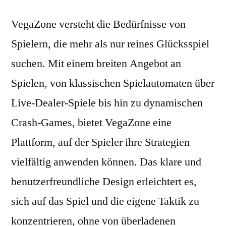
VegaZone versteht die Bedürfnisse von
Spielern, die mehr als nur reines Glücksspiel
suchen. Mit einem breiten Angebot an
Spielen, von klassischen Spielautomaten über
Live-Dealer-Spiele bis hin zu dynamischen
Crash-Games, bietet VegaZone eine
Plattform, auf der Spieler ihre Strategien
vielfältig anwenden können. Das klare und
benutzerfreundliche Design erleichtert es,
sich auf das Spiel und die eigene Taktik zu
konzentrieren, ohne von überladenen