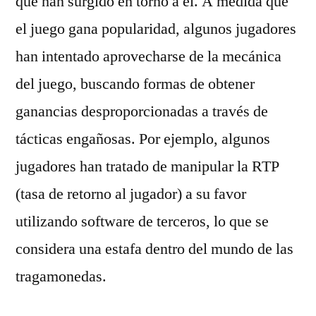
que han surgido en torno a él. A medida que
el juego gana popularidad, algunos jugadores
han intentado aprovecharse de la mecánica
del juego, buscando formas de obtener
ganancias desproporcionadas a través de
tácticas engañosas. Por ejemplo, algunos
jugadores han tratado de manipular la RTP
(tasa de retorno al jugador) a su favor
utilizando software de terceros, lo que se
considera una estafa dentro del mundo de las
tragamonedas.