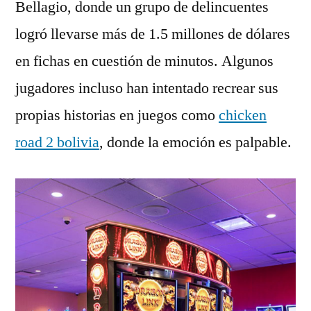
Bellagio, donde un grupo de delincuentes
logró llevarse más de 1.5 millones de dólares
en fichas en cuestión de minutos. Algunos
jugadores incluso han intentado recrear sus
propias historias en juegos como
chicken
road 2 bolivia
, donde la emoción es palpable.