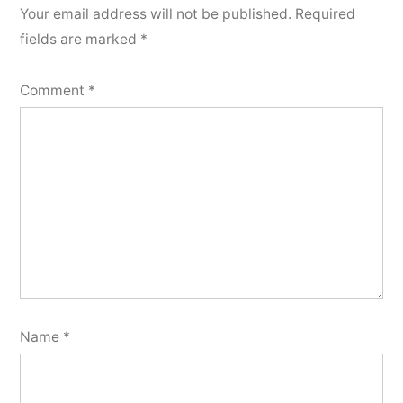
Your email address will not be published.
Required
fields are marked
*
Comment
*
Name
*