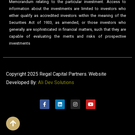
Memorandum relating to the particular investment. Access to
information about the investments are limited to investors who
either qualify as accredited investors within the meaning of the
Securities Act of 1933, as amended, or those investors who
generally are sophisticated in financial matters, such that they are
capable of evaluating the merits and risks of prospective
investments
Copyright 2025 Regal Capital Partners. Website
Developed By:
Ali Dev Solutions