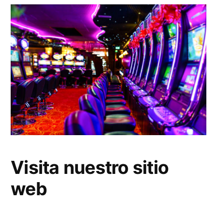
Visita nuestro sitio
web