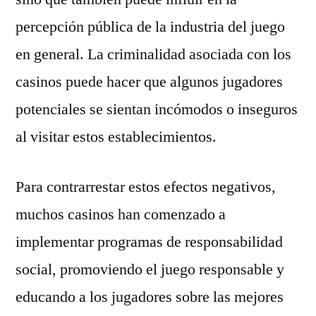
percepción pública de la industria del juego
en general. La criminalidad asociada con los
casinos puede hacer que algunos jugadores
potenciales se sientan incómodos o inseguros
al visitar estos establecimientos.
Para contrarrestar estos efectos negativos,
muchos casinos han comenzado a
implementar programas de responsabilidad
social, promoviendo el juego responsable y
educando a los jugadores sobre las mejores