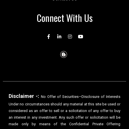
Connect With Us
Disclaimer -:
No Offer of Securities—Disclosure of Interests
Under no circumstances should any material at this site be used or
considered as an offer to sell or a solicitation of any offer to buy
an interest in any investment. Any such offer or solicitation will be
made only by means of the Confidential Private Offering