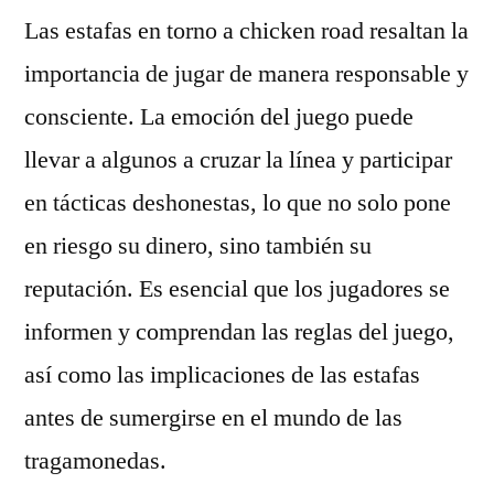
Las estafas en torno a chicken road resaltan la
importancia de jugar de manera responsable y
consciente. La emoción del juego puede
llevar a algunos a cruzar la línea y participar
en tácticas deshonestas, lo que no solo pone
en riesgo su dinero, sino también su
reputación. Es esencial que los jugadores se
informen y comprendan las reglas del juego,
así como las implicaciones de las estafas
antes de sumergirse en el mundo de las
tragamonedas.