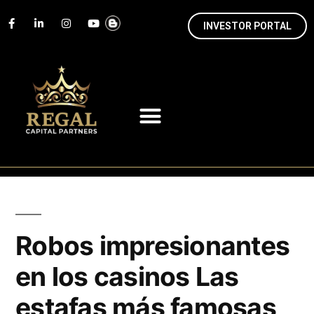
INVESTOR PORTAL
Robos impresionantes
en los casinos Las
estafas más famosas