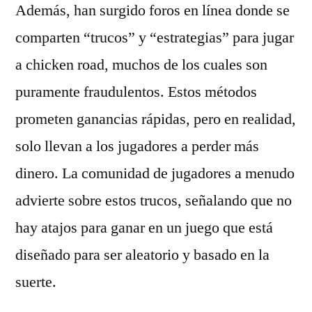
Además, han surgido foros en línea donde se
comparten “trucos” y “estrategias” para jugar
a chicken road, muchos de los cuales son
puramente fraudulentos. Estos métodos
prometen ganancias rápidas, pero en realidad,
solo llevan a los jugadores a perder más
dinero. La comunidad de jugadores a menudo
advierte sobre estos trucos, señalando que no
hay atajos para ganar en un juego que está
diseñado para ser aleatorio y basado en la
suerte.