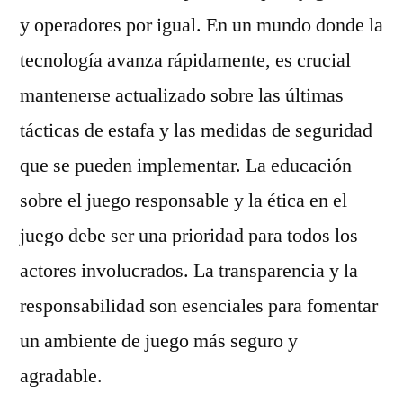
y operadores por igual. En un mundo donde la
tecnología avanza rápidamente, es crucial
mantenerse actualizado sobre las últimas
tácticas de estafa y las medidas de seguridad
que se pueden implementar. La educación
sobre el juego responsable y la ética en el
juego debe ser una prioridad para todos los
actores involucrados. La transparencia y la
responsabilidad son esenciales para fomentar
un ambiente de juego más seguro y
agradable.