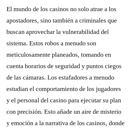
El mundo de los casinos no solo atrae a los
apostadores, sino también a criminales que
buscan aprovechar la vulnerabilidad del
sistema. Estos robos a menudo son
meticulosamente planeados, tomando en
cuenta horarios de seguridad y puntos ciegos
de las cámaras. Los estafadores a menudo
estudian el comportamiento de los jugadores
y el personal del casino para ejecutar su plan
con precisión. Esto añade un aire de misterio
y emoción a la narrativa de los casinos, donde